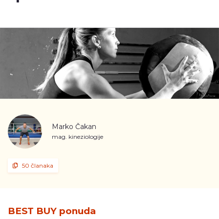
Marko Čakan
mag. kineziologije
50 članaka
BEST BUY ponuda