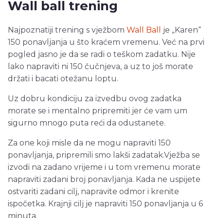
Wall ball trening
Najpoznatiji trening s vježbom
Wall Ball
je „Karen“
150 ponavljanja u što kraćem vremenu. Već na prvi
pogled jasno je da se radi o teškom zadatku. Nije
lako napraviti ni 150 čučnjeva, a uz to još morate
držati i bacati otežanu loptu.
Uz dobru kondiciju za izvedbu ovog zadatka
morate se i mentalno pripremiti jer će vam um
sigurno mnogo puta reći da odustanete.
Za one koji misle da ne mogu napraviti 150
ponavljanja, pripremili smo lakši zadatak.Vježba se
izvodi na zadano vrijeme i u tom vremenu morate
napraviti zadani broj ponavljanja. Kada ne uspijete
ostvariti zadani cilj, napravite odmor i krenite
ispočetka. Krajnji cilj je napraviti 150 ponavljanja u 6
minuta.