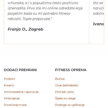
vrhunska, a i s popustima često pozitivno
što se ti
iznenadite. Prvo ste mi online odredište koje
naručiti
posjetim kada su mi potrebni fitness-
odlično 
rekviziti. Tople preporuke.”
Ivana Š.
Franjo O., Zagreb
DODACI PREHRANI
FITNESS OPREMA
Proteini
Bučice
Kreatin
Girje (kettlebells)
Aminokiseline i oporavak
Pločasti utezi
Mršavljenje
Šipke za utege
Povećanje mase
Podloge za vježbanje