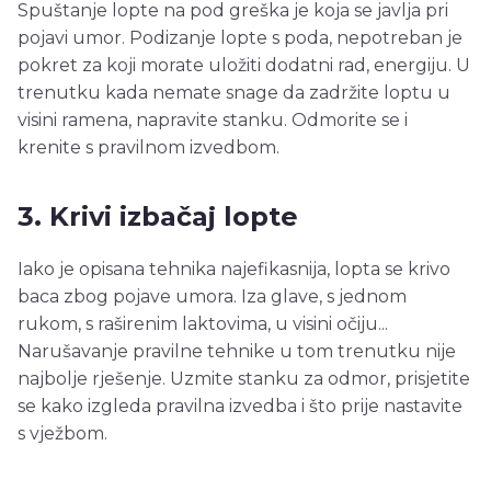
Spuštanje lopte na pod greška je koja se javlja pri
pojavi umor. Podizanje lopte s poda, nepotreban je
pokret za koji morate uložiti dodatni rad, energiju. U
trenutku kada nemate snage da zadržite loptu u
visini ramena, napravite stanku. Odmorite se i
krenite s pravilnom izvedbom.
3. Krivi izbačaj lopte
Iako je opisana tehnika najefikasnija, lopta se krivo
baca zbog pojave umora. Iza glave, s jednom
rukom, s raširenim laktovima, u visini očiju...
Narušavanje pravilne tehnike u tom trenutku nije
najbolje rješenje. Uzmite stanku za odmor, prisjetite
se kako izgleda pravilna izvedba i što prije nastavite
s vježbom.