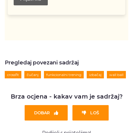
Pregledaj povezani sadržaj
crossfit
čučanj
funkcionalni trening
izbačaj
wall ball
Brza ocjena - kakav vam je sadržaj?
DOBAR
LOŠ
Podijeli s prijateljima!