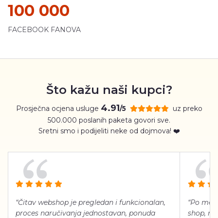
100 000
FACEBOOK FANOVA
Što kažu naši kupci?
4.91
Prosječna ocjena usluge
uz preko
/5
500.000 poslanih paketa govori sve.
Sretni smo i podijeliti neke od dojmova! ❤️
“Čitav webshop je pregledan i funkcionalan,
“Po meni
proces naručivanja jednostavan, ponuda
shop, neg