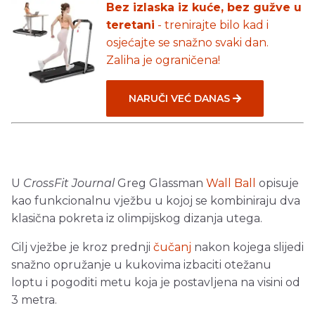
Bez izlaska iz kuće, bez gužve u
teretani
- trenirajte bilo kad i
osjećajte se snažno svaki dan.
Zaliha je ograničena!
NARUČI VEĆ DANAS
U
CrossFit Journal
Greg Glassman
Wall Ball
opisuje
kao funkcionalnu vježbu u kojoj se kombiniraju dva
klasična pokreta iz olimpijskog dizanja utega.
Cilj vježbe je kroz prednji
čučanj
nakon kojega slijedi
snažno opružanje u kukovima izbaciti otežanu
loptu i pogoditi metu koja je postavljena na visini od
3 metra.