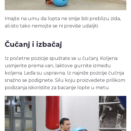
Imajte na umu da lopta ne smije biti preblizu zida,
ali isto tako nemojte se ni previše udaljiti.
Čučanj i izbačaj
Iz početne pozicije spuštate se u čučanj. Koljena
usmjerite prema van, laktove gurnite između
koljena. Leđa su uspravna. Iz najniže pozicije čučnja
snažno se podignete. Silu koju proizvedete prilikom
podizanja iskoristite za bacanje lopte u metu.