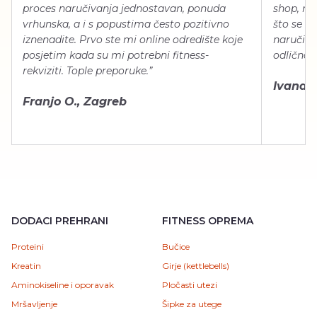
proces naručivanja jednostavan, ponuda
shop, neg
vrhunska, a i s popustima često pozitivno
što se ti
iznenadite. Prvo ste mi online odredište koje
naručiti
posjetim kada su mi potrebni fitness-
odlično 
rekviziti. Tople preporuke.”
Ivana Š.
Franjo O., Zagreb
DODACI PREHRANI
FITNESS OPREMA
Proteini
Bučice
Kreatin
Girje (kettlebells)
Aminokiseline i oporavak
Pločasti utezi
Mršavljenje
Šipke za utege