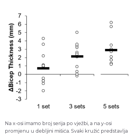
Na x-osi imamo broj serija po vježbi, a na y-osi
promjenu u debljini mišića. Svaki kružić predstavlja