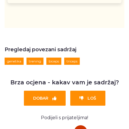
Pregledaj povezani sadržaj
genetika
trening
biceps
triceps
Brza ocjena - kakav vam je sadržaj?
DOBAR
LOŠ
Podijeli s prijateljima!