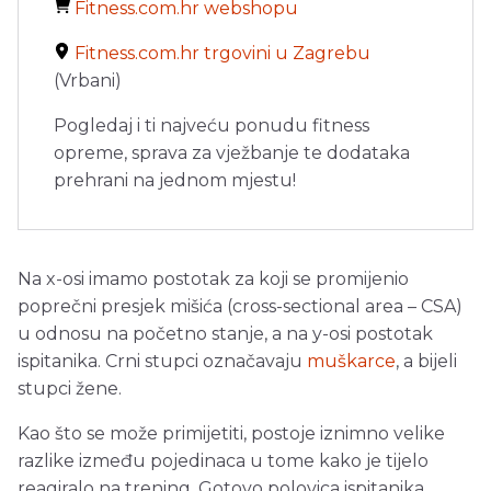
Fitness.com.hr webshopu
Fitness.com.hr trgovini u Zagrebu
(Vrbani)
Pogledaj i ti najveću ponudu fitness
opreme, sprava za vježbanje te dodataka
prehrani na jednom mjestu!
Na x-osi imamo postotak za koji se promijenio
poprečni presjek mišića (cross-sectional area – CSA)
u odnosu na početno stanje, a na y-osi postotak
ispitanika. Crni stupci označavaju
muškarce
, a bijeli
stupci žene.
Kao što se može primijetiti, postoje iznimno velike
razlike između pojedinaca u tome kako je tijelo
reagiralo na trening. Gotovo polovica ispitanika,