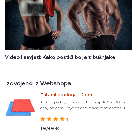
Video i savjeti: Kako postići bolje trbušnjake
Izdvojeno iz Webshopa
Tatami podloga - 2 cm
Tatami podloga (puzzle) dimenzije 100 x 100 cm i
debljine 2 cm. Boje: crveno-plava, crno-crvena ili ...
19,99 €