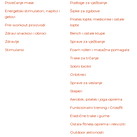
Povećanje mase
Podloge za vježbanje
Energetski stimulatori, napitci i
Šipke za zgibove
gelovi
Pilates lopte, medicinke i ostale
Pre-workout proizvodi
lopte
Zdravi snackovi i obroci
Bench i ostale klupe
Zdravlje
Sprave za vježbanje
Stimulansi
Foam rolleri i masažna pomagala
Trake za trčanje
Sobni bicikli
Orbitreci
Sprave za veslanje
Steperi
Aerobik, pilates i joga oprema
Funkcionalni trening i Crossfit
Elastične trake i gume
Ostala fitness oprema i rekviziti
Outdoor aktivnosti