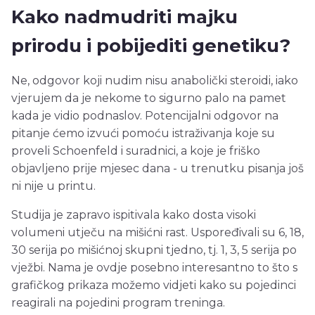
Kako nadmudriti majku
prirodu i pobijediti genetiku?
Ne, odgovor koji nudim nisu anabolički steroidi, iako
vjerujem da je nekome to sigurno palo na pamet
kada je vidio podnaslov. Potencijalni odgovor na
pitanje ćemo izvući pomoću istraživanja koje su
proveli Schoenfeld i suradnici, a koje je friško
objavljeno prije mjesec dana - u trenutku pisanja još
ni nije u printu.
Studija je zapravo ispitivala kako dosta visoki
volumeni utječu na mišićni rast. Uspoređivali su 6, 18,
30 serija po mišićnoj skupni tjedno, tj. 1, 3, 5 serija po
vježbi. Nama je ovdje posebno interesantno to što s
grafičkog prikaza možemo vidjeti kako su pojedinci
reagirali na pojedini program treninga.