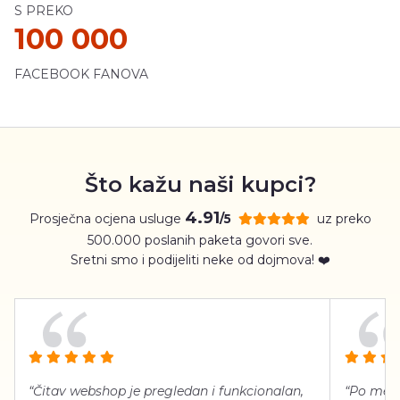
S PREKO
100 000
FACEBOOK FANOVA
Što kažu naši kupci?
4.91
Prosječna ocjena usluge
uz preko
/5
500.000 poslanih paketa govori sve.
Sretni smo i podijeliti neke od dojmova! ❤️
“Čitav webshop je pregledan i funkcionalan,
“Po meni