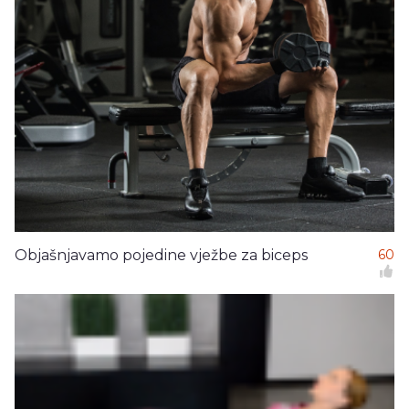
Objašnjavamo pojedine vježbe za biceps
60