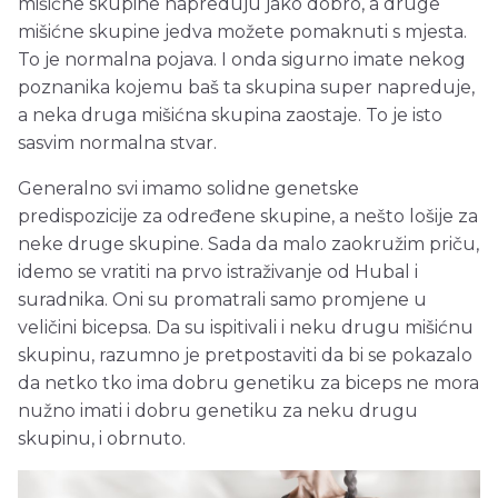
mišićne skupine napreduju jako dobro, a druge
mišićne skupine jedva možete pomaknuti s mjesta.
To je normalna pojava. I onda sigurno imate nekog
poznanika kojemu baš ta skupina super napreduje,
a neka druga mišićna skupina zaostaje. To je isto
sasvim normalna stvar.
Generalno svi imamo solidne genetske
predispozicije za određene skupine, a nešto lošije za
neke druge skupine. Sada da malo zaokružim priču,
idemo se vratiti na prvo istraživanje od Hubal i
suradnika. Oni su promatrali samo promjene u
veličini bicepsa. Da su ispitivali i neku drugu mišićnu
skupinu, razumno je pretpostaviti da bi se pokazalo
da netko tko ima dobru genetiku za biceps ne mora
nužno imati i dobru genetiku za neku drugu
skupinu, i obrnuto.