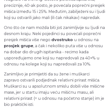
preciznije, 40-ak posto, je povećala poprečni presjek
mišića između 15 i 25%. Međutim, zabilježeni su i ljudi
koji su ostvarili jako mali (ili čak nikakav) napredak.
Ono što će nam možda biti još zanimljivije su ljudi na
desnom kraju. Neki pojedinci su povećali poprečni
presjek mišića više nego
dvostruko
u odnosu na
prosjek grupe
, a čak i nekoliko puta više u odnosu
na dobar dio drugih ispitanika - recimo kada
uspoređujemo one koji su napredovali za 40+% u
odnosu na kolege koji su napredovali za 10%.
Zanimljivo je primijetiti da su žene i muškarci
zapravo ostvarili podjednak relativni prirast mišića.
Muškarci su u apsolutnom smislu dobili više mišićne
mase, jer u startu imaju veću mišićnu masu, ali
relativni prirast (= u odnosu na početno stanje) im je
bio praktički isti.