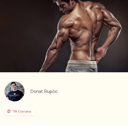
Donat Rupčić
78 članaka