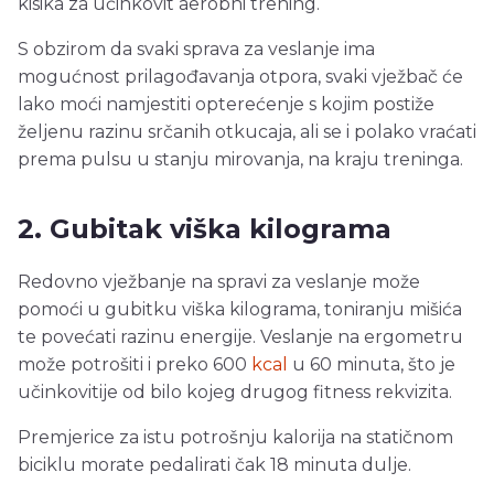
kisika za učinkovit aerobni trening.
S obzirom da svaki sprava za veslanje ima
mogućnost prilagođavanja otpora, svaki vježbač će
lako moći namjestiti opterećenje s kojim postiže
željenu razinu srčanih otkucaja, ali se i polako vraćati
prema pulsu u stanju mirovanja, na kraju treninga.
2. Gubitak viška kilograma
Redovno vježbanje na spravi za veslanje može
pomoći u gubitku viška kilograma, toniranju mišića
te povećati razinu energije. Veslanje na ergometru
može potrošiti i preko 600
kcal
u 60 minuta, što je
učinkovitije od bilo kojeg drugog fitness rekvizita.
Premjerice za istu potrošnju kalorija na statičnom
biciklu morate pedalirati čak 18 minuta dulje.