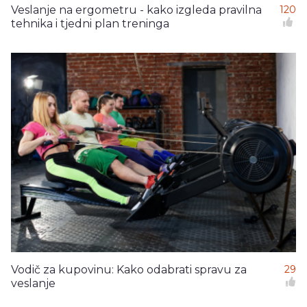
Veslanje na ergometru - kako izgleda pravilna
120
tehnika i tjedni plan treninga
Vodič za kupovinu: Kako odabrati spravu za
29
veslanje