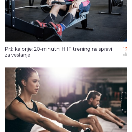
Prži kalorije: 20-minutni HIIT trening na spravi
13
za veslanje