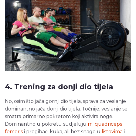
4. Trening za donji dio tijela
No, osim što jača gornji dio tijela, sprava za veslanje
dominantno jača donji dio tijela. Točnije, veslanje se
smatra primarno pokretom koji aktivira noge.
Dominantno u pokretu sudjeluju
m. quadriceps
femoris
i pregibači kuka, ali bez snage u
listovima
i