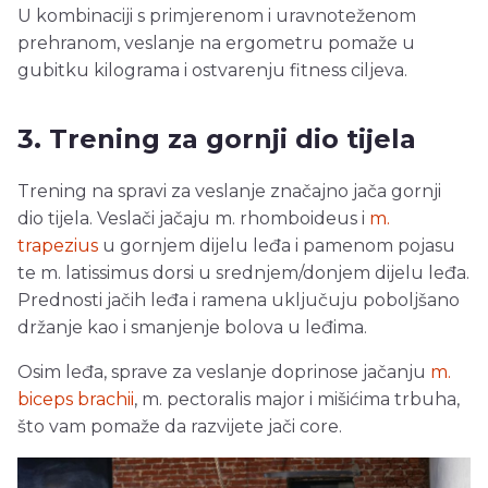
U kombinaciji s primjerenom i uravnoteženom
prehranom, veslanje na ergometru pomaže u
gubitku kilograma i ostvarenju fitness ciljeva.
3. Trening za gornji dio tijela
Trening na spravi za veslanje značajno jača gornji
dio tijela. Veslači jačaju m. rhomboideus i
m.
trapezius
u gornjem dijelu leđa i pamenom pojasu
te m. latissimus dorsi u srednjem/donjem dijelu leđa.
Prednosti jačih leđa i ramena uključuju poboljšano
držanje kao i smanjenje bolova u leđima.
Osim leđa, sprave za veslanje doprinose jačanju
m.
biceps brachii
, m. pectoralis major i mišićima trbuha,
što vam pomaže da razvijete jači core.