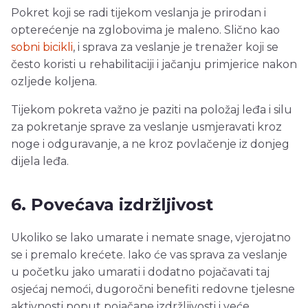
Pokret koji se radi tijekom veslanja je prirodan i
opterećenje na zglobovima je maleno. Slično kao
sobni bicikli
, i sprava za veslanje je trenažer koji se
često koristi u rehabilitaciji i jačanju primjerice nakon
ozljede koljena.
Tijekom pokreta važno je paziti na položaj leđa i silu
za pokretanje sprave za veslanje usmjeravati kroz
noge i odguravanje, a ne kroz povlačenje iz donjeg
dijela leđa.
6. Povećava izdržljivost
Ukoliko se lako umarate i nemate snage, vjerojatno
se i premalo krećete. Iako će vas sprava za veslanje
u početku jako umarati i dodatno pojačavati taj
osjećaj nemoći, dugoročni benefiti redovne tjelesne
aktivnosti poput pojačane izdržljivosti i veće