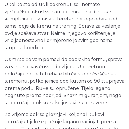
Ukoliko ste odlučili pokrenuti se i nemate
vježbačkog iskustva, sama pomisao na desetke
kompliciranih sprava u teretani mnoge odvrati od
same ideje da krenu na trening. Sprava za veslanje
ovdje spašava stvar. Naime, njegovo korištenje je
vrlo jednostavno i primjereno je svim godinama i
stupnju kondicije.
Osim što će vam pomoći da popravite formu, sprava
za veslanje vas čuva od ozljeda. U početnom
položaju, noge bi trebale biti čvrsto pričvršćene u
stremenu, potkoljenice pod kutom od 90 stupnjeva
prema podu. Ruke su opružene. Tijelo lagano
nagnuto prema naprijed. Snažnim guranjem, noge
se opružaju dok su ruke još uvijek opružene.
Za vrijeme dok se gležnjevi, koljena i kukovi
opružaju tijelo se počinje lagano naginjati prema
nazad. Tek kada su noge potpuno opružene ruke