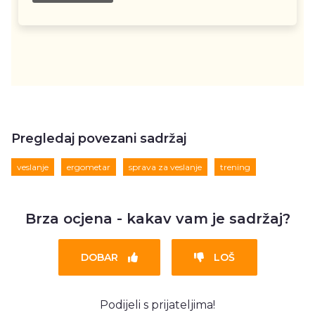
Pregledaj povezani sadržaj
veslanje
ergometar
sprava za veslanje
trening
Brza ocjena - kakav vam je sadržaj?
DOBAR
LOŠ
Podijeli s prijateljima!