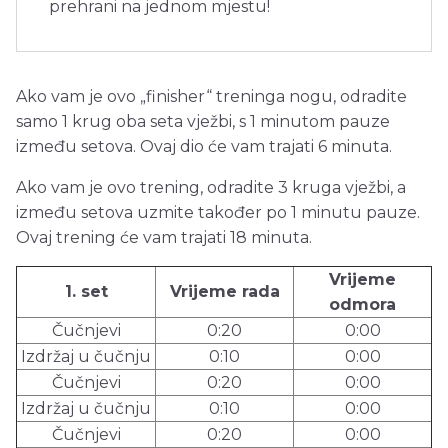
prehrani na jednom mjestu!
Ako vam je ovo „finisher“ treninga nogu, odradite
samo 1 krug oba seta vježbi, s 1 minutom pauze
između setova. Ovaj dio će vam trajati 6 minuta.
Ako vam je ovo trening, odradite 3 kruga vježbi, a
između setova uzmite također po 1 minutu pauze.
Ovaj trening će vam trajati 18 minuta.
Vrijeme
1. set
Vrijeme rada
odmora
Čučnjevi
0:20
0:00
Izdržaj u čučnju
0:10
0:00
Čučnjevi
0:20
0:00
Izdržaj u čučnju
0:10
0:00
Čučnjevi
0:20
0:00