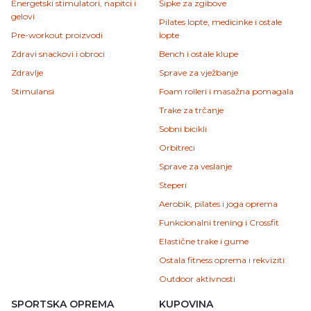
Energetski stimulatori, napitci i
Šipke za zgibove
gelovi
Pilates lopte, medicinke i ostale
Pre-workout proizvodi
lopte
Zdravi snackovi i obroci
Bench i ostale klupe
Zdravlje
Sprave za vježbanje
Stimulansi
Foam rolleri i masažna pomagala
Trake za trčanje
Sobni bicikli
Orbitreci
Sprave za veslanje
Steperi
Aerobik, pilates i joga oprema
Funkcionalni trening i Crossfit
Elastične trake i gume
Ostala fitness oprema i rekviziti
Outdoor aktivnosti
SPORTSKA OPREMA
KUPOVINA