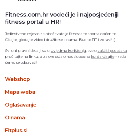
Fitness.com.hr vodeći je i najposjećeniji
fitness portal u HR!
Jedinstveno mjesto za obožavatelje fitnessa te sporta općenito.
Čitajte, gledajte video i družite se s nama. Budite FIT i zdravi! :)
Svi oni pravni detalji su u
Uvjetima korištenja
, sve o
zaštiti podataka
pročitajte na linku, a za sve ostalo nas slobodno
kontaktirajte
- rado
ćemo se odazvati!
Webshop
Mapa weba
Oglašavanje
O nama
Fitplus.si