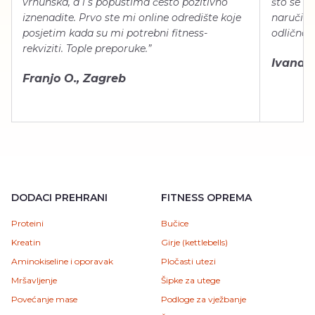
vrhunska, a i s popustima često pozitivno
što se ti
iznenadite. Prvo ste mi online odredište koje
naručiti
posjetim kada su mi potrebni fitness-
odlično 
rekviziti. Tople preporuke.”
Ivana Š.
Franjo O., Zagreb
DODACI PREHRANI
FITNESS OPREMA
Proteini
Bučice
Kreatin
Girje (kettlebells)
Aminokiseline i oporavak
Pločasti utezi
Mršavljenje
Šipke za utege
Povećanje mase
Podloge za vježbanje