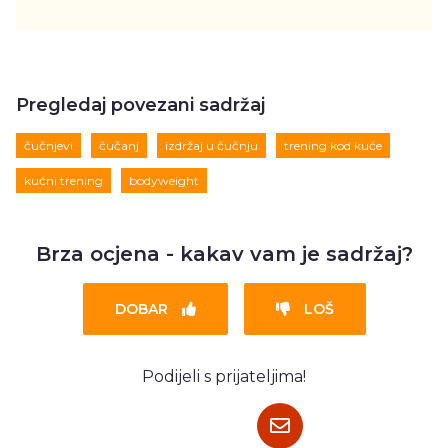
Pregledaj povezani sadržaj
čučnjevi
čučanj
izdržaj u čučnju
trening kod kuće
kućni trening
bodyweight
Brza ocjena - kakav vam je sadržaj?
DOBAR
LOŠ
Podijeli s prijateljima!