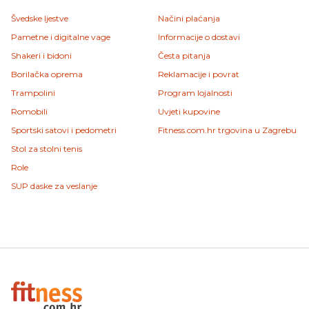
Švedske ljestve
Načini plaćanja
Pametne i digitalne vage
Informacije o dostavi
Shakeri i bidoni
Česta pitanja
Borilačka oprema
Reklamacije i povrat
Trampolini
Program lojalnosti
Romobili
Uvjeti kupovine
Sportski satovi i pedometri
Fitness.com.hr trgovina u Zagrebu
Stol za stolni tenis
Role
SUP daske za veslanje