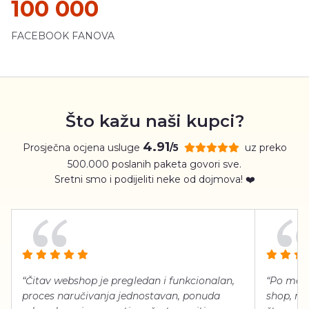
100 000
FACEBOOK FANOVA
Što kažu naši kupci?
4.91
Prosječna ocjena usluge
uz preko
/5
500.000 poslanih paketa govori sve.
Sretni smo i podijeliti neke od dojmova! ❤️
“Čitav webshop je pregledan i funkcionalan,
“Po meni
proces naručivanja jednostavan, ponuda
shop, neg