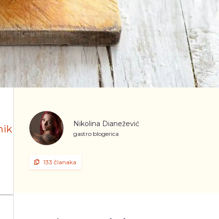
Nikolina Dianežević
nik
gastro blogerica
!
133 članaka