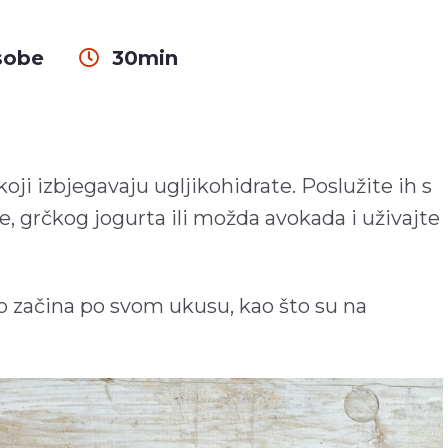
sobe
30min
koji izbjegavaju ugljikohidrate. Poslužite ih s
e, grčkog jogurta ili možda avokada i uživajte
alo začina po svom ukusu, kao što su na