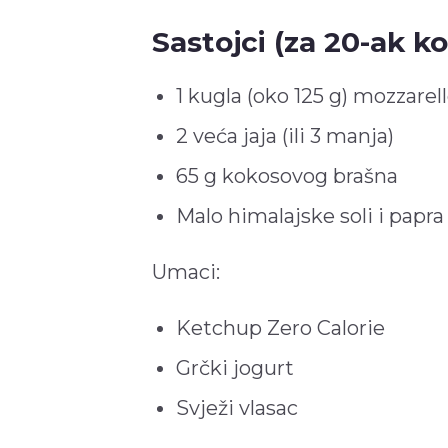
Sastojci (za 20-ak k
1 kugla (oko 125 g) mozzarel
2 veća jaja (ili 3 manja)
65 g kokosovog brašna
Malo himalajske soli i papr
Umaci:
Ketchup Zero Calorie
Grčki jogurt
Svježi vlasac