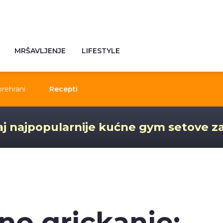
MRŠAVLJENJE
LIFESTYLE
prehrani
Recepti
j najpopularnije kućne gym setove z
no grickanje: