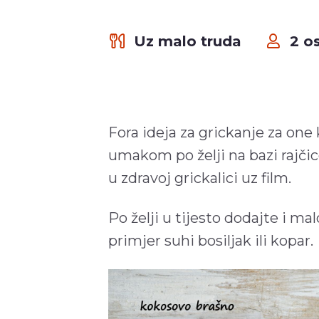
Uz malo truda
2 o
Fora ideja za grickanje za one 
umakom po želji na bazi rajčic
u zdravoj grickalici uz film.
Po želji u tijesto dodajte i m
primjer suhi bosiljak ili kopar.