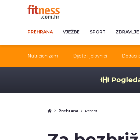
PREHRANA
VJEŽBE
SPORT
ZDRAVLJE
Nutricionizam
Dijete i jelovnici
Dodaci 
Pogleda
Prehrana
Recepti
Za bezbriž