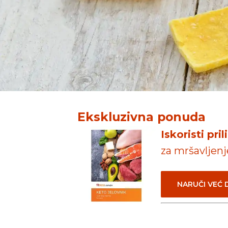
Ekskluzivna ponuda
Iskoristi pr
za mršavljenj
NARUČI VEĆ