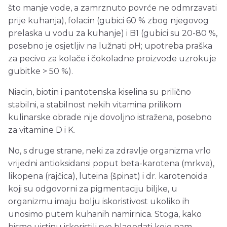
što manje vode, a zamrznuto povrće ne odmrzavati
prije kuhanja), folacin (gubici 60 % zbog njegovog
prelaska u vodu za kuhanje) i B1 (gubici su 20-80 %,
posebno je osjetljiv na lužnati pH; upotreba praška
za pecivo za kolače i čokoladne proizvode uzrokuje
gubitke > 50 %).
Niacin, biotin i pantotenska kiselina su prilično
stabilni, a stabilnost nekih vitamina prilikom
kulinarske obrade nije dovoljno istražena, posebno
za vitamine D i K.
No, s druge strane, neki za zdravlje organizma vrlo
vrijedni antioksidansi poput beta-karotena (mrkva),
likopena (rajčica), luteina (špinat) i dr. karotenoida
koji su odgovorni za pigmentaciju biljke, u
organizmu imaju bolju iskoristivost ukoliko ih
unosimo putem kuhanih namirnica. Stoga, kako
bismo uistinu iskoristili sve blagodati koje nam