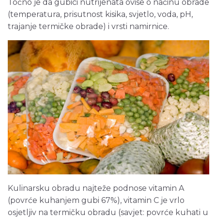
Točno je da gubici nutrijenata ovise o načinu obrade
(temperatura, prisutnost kisika, svjetlo, voda, pH,
trajanje termičke obrade) i vrsti namirnice.
Kulinarsku obradu najteže podnose vitamin A
(povrće kuhanjem gubi 67%), vitamin C je vrlo
osjetljiv na termičku obradu (savjet: povrće kuhati u