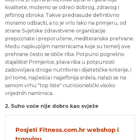
kvalitete, možemo se odreći dobrog, zdravog i
jeftinog obroka. Takve predrasude definitivno
moramo odbaciti, a to je vrlo lako na primjeru, od
strane Svjetske zdravstvene organizacije
prepoznate i preporučene, mediteranske prehrane.
Među najskupljim namirnicama koje su temelj ove
prehrane često se ističe riba. Potpuno pogrešno
stajalište! Primjerice, plava riba u potpunosti
zadovoljava stroge nutritivne i dijetetičke kriterije, i
pri tome, najčešća i najjeftinija srdela, nalazi se na
samom vrhu "top liste" nutricionistički visoko
vrijednih namirnica.
2. Suho voće nije dobro kao svježe
Posjeti Fitness.com.hr webshop i
trgovinu