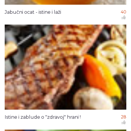
Jabučni ocat - istine i laži
40
Istine i zablude o "zdravoj" hrani !
28