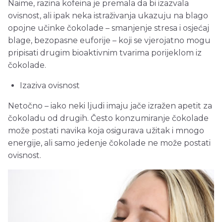
Naime, razina kofeina je premala da bi izazvala
ovisnost, ali ipak neka istraživanja ukazuju na blago
opojne učinke čokolade – smanjenje stresa i osjećaj
blage, bezopasne euforije – koji se vjerojatno mogu
pripisati drugim bioaktivnim tvarima porijeklom iz
čokolade.
Izaziva ovisnost
Netočno – iako neki ljudi imaju jače izražen apetit za
čokoladu od drugih. Često konzumiranje čokolade
može postati navika koja osigurava užitak i mnogo
energije, ali samo jedenje čokolade ne može postati
ovisnost.