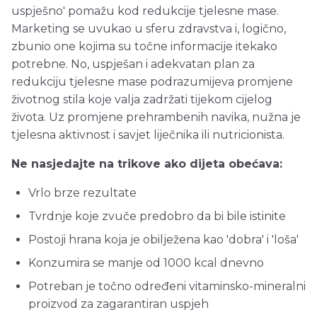
uspješno' pomažu kod redukcije tjelesne mase.
Marketing se uvukao u sferu zdravstva i, logično,
zbunio one kojima su točne informacije itekako
potrebne. No, uspješan i adekvatan plan za
redukciju tjelesne mase podrazumijeva promjene
životnog stila koje valja zadržati tijekom cijelog
života. Uz promjene prehrambenih navika, nužna je
tjelesna aktivnost i savjet liječnika ili nutricionista.
Ne nasjedajte na trikove ako dijeta obećava:
Vrlo brze rezultate
Tvrdnje koje zvuče predobro da bi bile istinite
Postoji hrana koja je obilježena kao 'dobra' i 'loša'
Konzumira se manje od 1000 kcal dnevno
Potreban je točno određeni vitaminsko-mineralni
proizvod za zagarantiran uspjeh