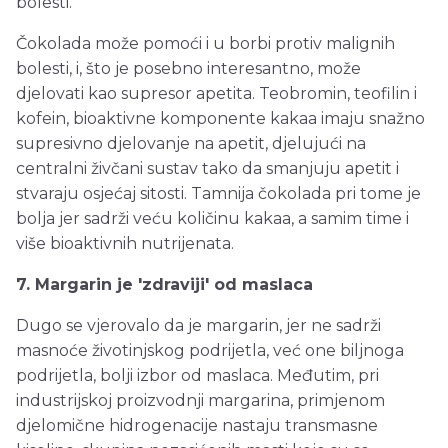
bolesti.
Čokolada može pomoći i u borbi protiv malignih
bolesti, i, što je posebno interesantno, može
djelovati kao supresor apetita. Teobromin, teofilin i
kofein, bioaktivne komponente kakaa imaju snažno
supresivno djelovanje na apetit, djelujući na
centralni živčani sustav tako da smanjuju apetit i
stvaraju osjećaj sitosti. Tamnija čokolada pri tome je
bolja jer sadrži veću količinu kakaa, a samim time i
više bioaktivnih nutrijenata.
7. Margarin je 'zdraviji' od maslaca
Dugo se vjerovalo da je margarin, jer ne sadrži
masnoće životinjskog podrijetla, već one biljnoga
podrijetla, bolji izbor od maslaca. Međutim, pri
industrijskoj proizvodnji margarina, primjenom
djelomične hidrogenacije nastaju transmasne