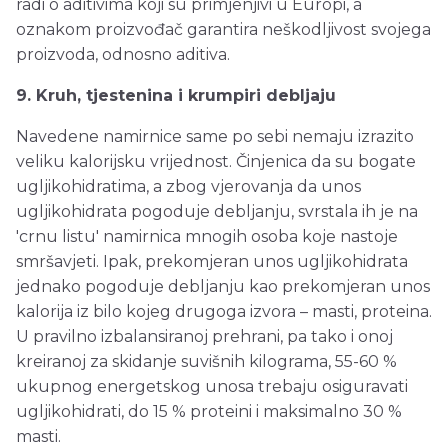
radi o aditivima koji su primjenjivi u Europi, a
oznakom proizvođač garantira neškodljivost svojega
proizvoda, odnosno aditiva.
9. Kruh, tjestenina i krumpiri debljaju
Navedene namirnice same po sebi nemaju izrazito
veliku kalorijsku vrijednost. Činjenica da su bogate
ugljikohidratima, a zbog vjerovanja da unos
ugljikohidrata pogoduje debljanju, svrstala ih je na
'crnu listu' namirnica mnogih osoba koje nastoje
smršavjeti. Ipak, prekomjeran unos ugljikohidrata
jednako pogoduje debljanju kao prekomjeran unos
kalorija iz bilo kojeg drugoga izvora – masti, proteina.
U pravilno izbalansiranoj prehrani, pa tako i onoj
kreiranoj za skidanje suvišnih kilograma, 55-60 %
ukupnog energetskog unosa trebaju osiguravati
ugljikohidrati, do 15 % proteini i maksimalno 30 %
masti.