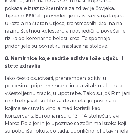
kiseline, skupina nezasićenih masti koje su se
pokazale izrazito štetnima za zdravlje čovjeka.
Tijekom 1990-ih proveden je niz istraživanja koja su
ukazala na štetan utjecaj transmasnih kiselina na
razinu štetnog kolesterola i posljedično povećanje
rizika od koronarne bolesti srca. Te spoznaje
pridonijele su povratku maslaca na stolove.
8. Namirnice koje sadrže aditive loše utječu ili
štete zdravlju
Iako često osuđivani, prehrambeni aditivi u
procesima pripreme hrane imaju vitalnu ulogu, a i
višestoljetnu tradiciju upotrebe. Tako su još Rimljani
upotrebljavali sulfite za dezinfekciju posuda u
kojima se čuvalo vino, a med koristili kao
konzervans, Europljani su u 13. i 14. stoljeću slavili
Marca Pola jer ih je upoznao sa začinima Istoka koji
su poboljšali okus, do tada, poprilično 'bljutavih' jela,