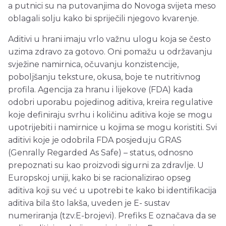
a putnici su na putovanjima do Novoga svijeta meso
oblagali solju kako bi spriječili njegovo kvarenje.
Aditivi u hrani imaju vrlo važnu ulogu koja se često
uzima zdravo za gotovo. Oni pomažu u održavanju
svježine namirnica, očuvanju konzistencije,
poboljšanju teksture, okusa, boje te nutritivnog
profila. Agencija za hranu i lijekove (FDA) kada
odobri uporabu pojedinog aditiva, kreira regulative
koje definiraju svrhu i količinu aditiva koje se mogu
upotrijebiti i namirnice u kojima se mogu koristiti. Svi
aditivi koje je odobrila FDA posjeduju GRAS
(Genrally Regarded As Safe) – status, odnosno
prepoznati su kao proizvodi sigurni za zdravlje. U
Europskoj uniji, kako bi se racionalizirao opseg
aditiva koji su već u upotrebi te kako bi identifikacija
aditiva bila što lakša, uveden je E- sustav
numeriranja (tzv.E-brojevi). Prefiks E označava da se