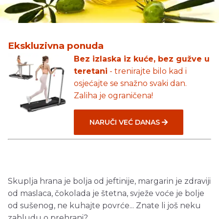
Ekskluzivna ponuda
Bez izlaska iz kuće, bez gužve u
teretani
- trenirajte bilo kad i
osjećajte se snažno svaki dan.
Zaliha je ograničena!
NARUČI VEĆ DANAS
Skuplja hrana je bolja od jeftinije, margarin je zdraviji
od maslaca, čokolada je štetna, svježe voće je bolje
od sušenog, ne kuhajte povrće... Znate li još neku
zabludu o prehrani?