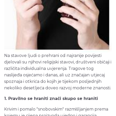
Na stavove ljudi o prehrani od najranije povijesti
djelovali su njihovi religijski stavovi, društveni običaji i
različita individualna uvjerenja. Tragove tog
naslijeđa osjećamo i danas, ali uz značajan utjecaj
spoznaja i otkrića do kojih je tijekom posljednjih
nekoliko desetljeća doveo razvoj moderne znanosti.
1. Pravilno se hraniti znači skupo se hraniti
Krivim i pomalo "snobovskim" razmišljanjem prema
kojemu je cijena proizvoda ujedno i garancija