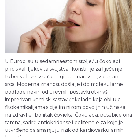
U Europi su u sedamnaestom stoljeću čokoladi
pripisivali ljekovita svojstva i koristili je za liječenje
tuberkuloze, vrućice i gihta, i naravno, za jačanje
srca. Moderna znanost došla je i do molekularne
podloge nekih od drevnih postavki otkrivši
impresivan kemijski sastav čokolade koja obiluje
fitokemikalijama s cijelim nizom povoljnih učinaka
na zdravlje i boljitak čovjeka. Čokolada, posebice ona
tamna, sadrži antioksidanse i polifenole za koje je
utvrđeno da smanjuju rizik od kardiovaskularnih