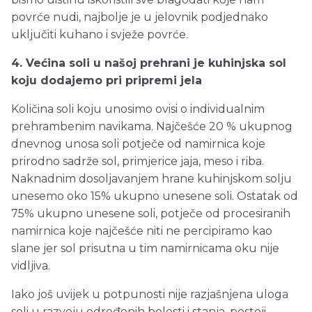
povrće nudi, najbolje je u jelovnik podjednako
uključiti kuhano i svježe povrće.
4. Većina soli u našoj prehrani je kuhinjska sol
koju dodajemo pri pripremi jela
Količina soli koju unosimo ovisi o individualnim
prehrambenim navikama. Najčešće 20 % ukupnog
dnevnog unosa soli potječe od namirnica koje
prirodno sadrže sol, primjerice jaja, meso i riba.
Naknadnim dosoljavanjem hrane kuhinjskom solju
unesemo oko 15% ukupno unesene soli. Ostatak od
75% ukupno unesene soli, potječe od procesiranih
namirnica koje najčešće niti ne percipiramo kao
slane jer sol prisutna u tim namirnicama oku nije
vidljiva.
Iako još uvijek u potpunosti nije razjašnjena uloga
soli u razvoju određenih bolesti i stanja, postoji