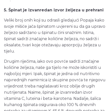
5. Špinat je izvanredan izvor željeza u prehrani
Veliki broj onih koji su odrasli gledajući Popaja kako
svoje mišiće jača špinatom uvjereni su da ga upravo
željezo sadržano u špinatu čini snažnim. Istina,
špinat sadrži značajne količine željeza, no sadrži i
oksalate, tvari koje otežavaju apsorpciju željeza u
tijelu.
Drugim riječima, iako ovo povrće sadrži značajne
količine željeza, naše ga tijelo ne može iskoristiti u
najboljoj mjeri. Ipak, špinat je jedna od nutritivno
najvrednijih namirnica iz skupine povrća te njegovu
vrijednost treba naglašavati kroz obilje drugih
nutrijenata. Naime, špinat je izvanredan izvor
vitamina C, luteina i beta-karotena. Nadalje, šalica
kuhanog špinata osigurava oko 100 % dnevnih
potreba za vitaminom K, 65,6 % dnevnih potreba za