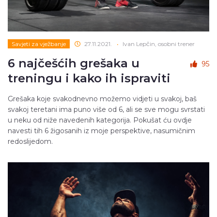
Savjeti za vježbanje
27.11.2021.
•
Ivan Lepčin, osobni trener
6 najčešćih grešaka u
95
treningu i kako ih ispraviti
Grešaka koje svakodnevno možemo vidjeti u svakoj, baš
svakoj teretani ima puno više od 6, ali se sve mogu svrstati
u neku od niže navedenih kategorija. Pokušat ću ovdje
navesti tih 6 žigosanih iz moje perspektive, nasumičnim
redoslijedom.