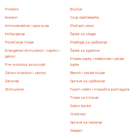
Proteini
Bučice
Kreatin
Girje (kettlebells)
Aminokiseline i oporavak
Pločasti utezi
Mršavljenje
Šipke za utege
Povećanje mase
Podloge za vježbanje
Energetski stimulatori, napitci i
Šipke za zgibove
gelovi
Pilates lopte, medicinke i ostale
Pre-workout proizvodi
lopte
Zdravi snackovi i obroci
Bench i ostale klupe
Zdravlje
Sprave za vježbanje
Stimulansi
Foam rolleri i masažna pomagala
Trake za trčanje
Sobni bicikli
Orbitreci
Sprave za veslanje
Steperi