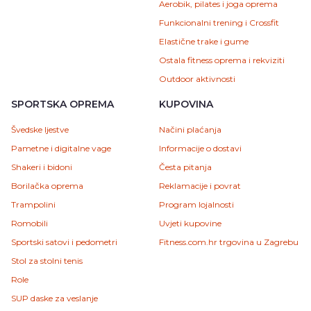
Aerobik, pilates i joga oprema
Funkcionalni trening i Crossfit
Elastične trake i gume
Ostala fitness oprema i rekviziti
Outdoor aktivnosti
SPORTSKA OPREMA
KUPOVINA
Švedske ljestve
Načini plaćanja
Pametne i digitalne vage
Informacije o dostavi
Shakeri i bidoni
Česta pitanja
Borilačka oprema
Reklamacije i povrat
Trampolini
Program lojalnosti
Romobili
Uvjeti kupovine
Sportski satovi i pedometri
Fitness.com.hr trgovina u Zagrebu
Stol za stolni tenis
Role
SUP daske za veslanje