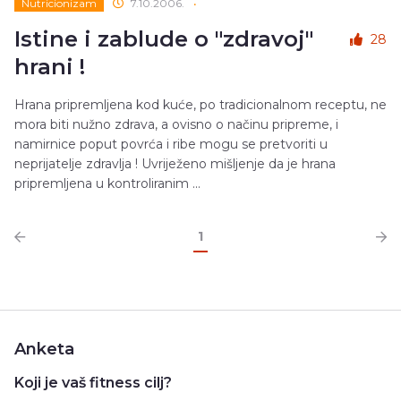
Nutricionizam
7.10.2006.
•
Istine i zablude o "zdravoj"
28
hrani !
Hrana pripremljena kod kuće, po tradicionalnom receptu, ne
mora biti nužno zdrava, a ovisno o načinu pripreme, i
namirnice poput povrća i ribe mogu se pretvoriti u
neprijatelje zdravlja ! Uvriježeno mišljenje da je hrana
pripremljena u kontroliranim ...
1
Anketa
Koji je vaš fitness cilj?