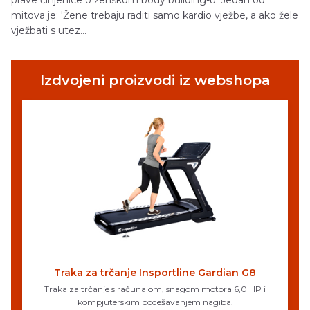
prave činjenice o ženskom body building-u. Jedan od
mitova je; 'Žene trebaju raditi samo kardio vježbe, a ako žele
vježbati s utez...
Izdvojeni proizvodi iz webshopa
Traka za trčanje Insportline Gardian G8
Traka za trčanje s računalom, snagom motora 6,0 HP i
kompjuterskim podešavanjem nagiba.