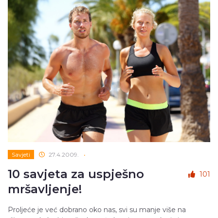
Savjeti
27.4.2009.
•
10 savjeta za uspješno
101
mršavljenje!
Proljeće je već dobrano oko nas, svi su manje više na