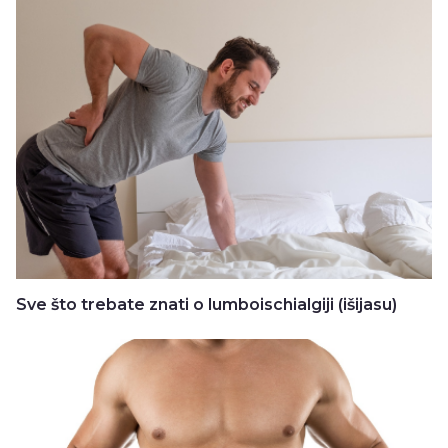
Sve što trebate znati o lumboischialgiji (išijasu)