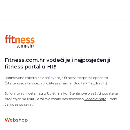
Fitness.com.hr vodeći je i najposjećeniji
fitness portal u HR!
Jedinstveno mjesto za obožavatelje fitnessa te sporta općenito.
Čitajte, gledajte video i družite se s nama. Budite FIT i zdravi! :)
Svi oni pravni detalji su u
Uvjetima korištenja
, sve o
zaštiti podataka
pročitajte na linku, a za sve ostalo nas slobodno
kontaktirajte
- rado
ćemo se odazvati!
Webshop