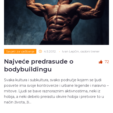
Savjeti za vježbanje
4.5.2012.
•
Ivan Lepčin, osobni trener
Najveće predrasude o
72
bodybuildingu
Svaka kultura i subkultura, svako područje kojem se ljudi
posvete ima svoje kontroverze i urbane legende i naravno –
mitove. Ljudi se bave raznoraznim aktivnostima, neki iz
hobija, a neki debelo prerastu okvire hobija i pretvore to u
način života, ži...