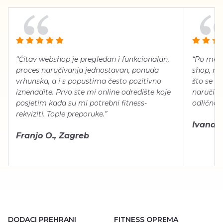
“Čitav webshop je pregledan i funkcionalan,
“Po meni
proces naručivanja jednostavan, ponuda
shop, neg
vrhunska, a i s popustima često pozitivno
što se ti
iznenadite. Prvo ste mi online odredište koje
naručiti
posjetim kada su mi potrebni fitness-
odlično 
rekviziti. Tople preporuke.”
Ivana Š.
Franjo O., Zagreb
DODACI PREHRANI
FITNESS OPREMA