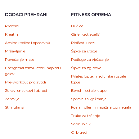
DODACI PREHRANI
FITNESS OPREMA
Proteini
Bučice
Kreatin
Girje (kettlebells)
Aminokiseline i oporavak
Pločasti utezi
Mršavljenje
Šipke za utege
Povećanje mase
Podloge za vježbanje
Energetski stimulatori, napitci i
Šipke za zgibove
gelovi
Pilates lopte, medicinke i ostale
Pre-workout proizvodi
lopte
Zdravi snackovi i obroci
Bench i ostale klupe
Zdravlje
Sprave za vježbanje
Stimulansi
Foam rolleri i masažna pomagala
Trake za trčanje
Sobni bicikli
Orbitreci