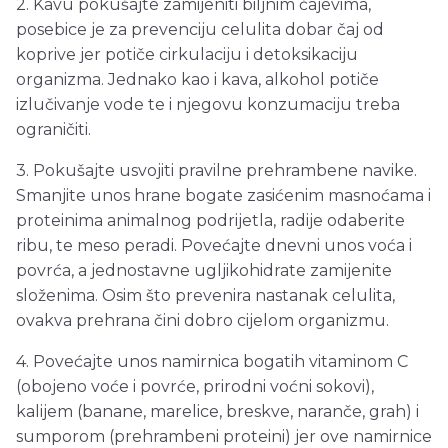
2. Kavu pokušajte zamijeniti biljnim čajevima,
posebice je za prevenciju celulita dobar čaj od
koprive jer potiče cirkulaciju i detoksikaciju
organizma. Jednako kao i kava, alkohol potiče
izlučivanje vode te i njegovu konzumaciju treba
ograničiti.
3. Pokušajte usvojiti pravilne prehrambene navike.
Smanjite unos hrane bogate zasićenim masnoćama i
proteinima animalnog podrijetla, radije odaberite
ribu, te meso peradi. Povećajte dnevni unos voća i
povrća, a jednostavne ugljikohidrate zamijenite
složenima. Osim što prevenira nastanak celulita,
ovakva prehrana čini dobro cijelom organizmu.
4. Povećajte unos namirnica bogatih vitaminom C
(obojeno voće i povrće, prirodni voćni sokovi),
kalijem (banane, marelice, breskve, naranče, grah) i
sumporom (prehrambeni proteini) jer ove namirnice