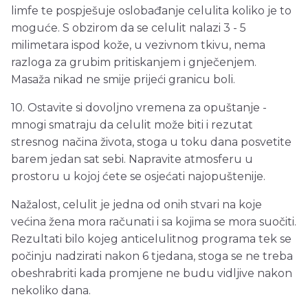
limfe te pospješuje oslobađanje celulita koliko je to
moguće. S obzirom da se celulit nalazi 3 - 5
milimetara ispod kože, u vezivnom tkivu, nema
razloga za grubim pritiskanjem i gnječenjem.
Masaža nikad ne smije prijeći granicu boli.
10. Ostavite si dovoljno vremena za opuštanje -
mnogi smatraju da celulit može biti i rezutat
stresnog načina života, stoga u toku dana posvetite
barem jedan sat sebi. Napravite atmosferu u
prostoru u kojoj ćete se osjećati najopuštenije.
Nažalost, celulit je jedna od onih stvari na koje
većina žena mora računati i sa kojima se mora suočiti.
Rezultati bilo kojeg anticelulitnog programa tek se
počinju nadzirati nakon 6 tjedana, stoga se ne treba
obeshrabriti kada promjene ne budu vidljive nakon
nekoliko dana.