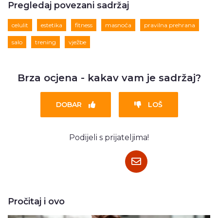
Pregledaj povezani sadržaj
celulit
estetika
fitness
masnoća
pravilna prehrana
salo
trening
vježbe
Brza ocjena - kakav vam je sadržaj?
DOBAR
LOŠ
Podijeli s prijateljima!
Pročitaj i ovo