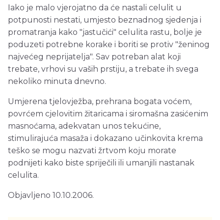
Iako je malo vjerojatno da će nastali celulit u
potpunosti nestati, umjesto beznadnog sjedenja i
promatranja kako "jastučići" celulita rastu, bolje je
poduzeti potrebne korake i boriti se protiv "ženinog
najvećeg neprijatelja". Sav potreban alat koji
trebate, vrhovi su vaših prstiju, a trebate ih svega
nekoliko minuta dnevno.
Umjerena tjelovježba, prehrana bogata voćem,
povrćem cjelovitim žitaricama i siromašna zasićenim
masnoćama, adekvatan unos tekućine,
stimulirajuća masaža i dokazano učinkovita krema
teško se mogu nazvati žrtvom koju morate
podnijeti kako biste spriječili ili umanjili nastanak
celulita.
Objavljeno 10.10.2006.