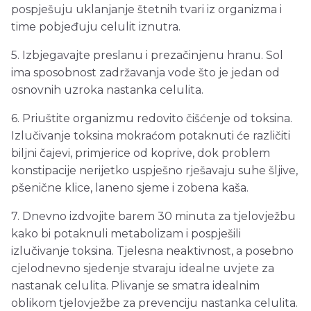
pospješuju uklanjanje štetnih tvari iz organizma i
time pobjeđuju celulit iznutra.
5. Izbjegavajte preslanu i prezačinjenu hranu. Sol
ima sposobnost zadržavanja vode što je jedan od
osnovnih uzroka nastanka celulita.
6. Priuštite organizmu redovito čišćenje od toksina.
Izlučivanje toksina mokraćom potaknuti će različiti
biljni čajevi, primjerice od koprive, dok problem
konstipacije nerijetko uspješno rješavaju suhe šljive,
pšenične klice, laneno sjeme i zobena kaša.
7. Dnevno izdvojite barem 30 minuta za tjelovježbu
kako bi potaknuli metabolizam i pospješili
izlučivanje toksina. Tjelesna neaktivnost, a posebno
cjelodnevno sjedenje stvaraju idealne uvjete za
nastanak celulita. Plivanje se smatra idealnim
oblikom tjelovježbe za prevenciju nastanka celulita.