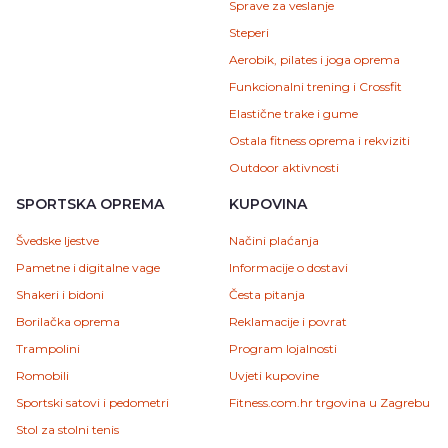
Sprave za veslanje
Steperi
Aerobik, pilates i joga oprema
Funkcionalni trening i Crossfit
Elastične trake i gume
Ostala fitness oprema i rekviziti
Outdoor aktivnosti
SPORTSKA OPREMA
KUPOVINA
Švedske ljestve
Načini plaćanja
Pametne i digitalne vage
Informacije o dostavi
Shakeri i bidoni
Česta pitanja
Borilačka oprema
Reklamacije i povrat
Trampolini
Program lojalnosti
Romobili
Uvjeti kupovine
Sportski satovi i pedometri
Fitness.com.hr trgovina u Zagrebu
Stol za stolni tenis