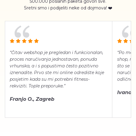
500.000 poslanih paketa govori sve.
Sretni smo i podijeliti neke od dojmova! ❤️
“Čitav webshop je pregledan i funkcionalan,
“Po meni
proces naručivanja jednostavan, ponuda
shop, neg
vrhunska, a i s popustima često pozitivno
što se ti
iznenadite. Prvo ste mi online odredište koje
naručiti
posjetim kada su mi potrebni fitness-
odlično 
rekviziti. Tople preporuke.”
Ivana Š.
Franjo O., Zagreb