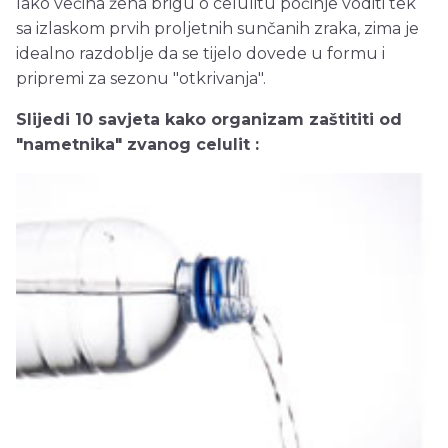
Iako većina žena brigu o celulitu počinje voditi tek
sa izlaskom prvih proljetnih sunčanih zraka, zima je
idealno razdoblje da se tijelo dovede u formu i
pripremi za sezonu "otkrivanja".
Slijedi 10 savjeta kako organizam zaštititi od
"nametnika" zvanog celulit :