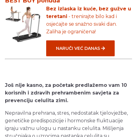
BEST BUY ponuda
Bez izlaska iz kuće, bez gužve u
teretani
- trenirajte bilo kad i
osjećajte se snažno svaki dan.
Zaliha je ograničena!
NARUČI VEĆ DANAS
Još nije kasno, za početak predlažemo vam 10
korisnih i zdravih prehrambenim savjeta za
prevenciju celulita zimi.
Nepravilna prehrana, stres, nedostatak tjelovježbe,
genetičke predispozicije i hormonske fluktuacije
igraju važnu ulogu u nastanku celulita. Mišljenja
stručnjaka o uzrocima nastanka celulita su