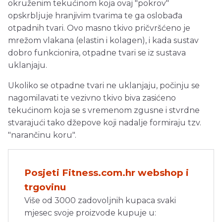
okruženim tekućinom koja ovaj "pokrov"
opskrbljuje hranjivim tvarima te ga oslobađa
otpadnih tvari. Ovo masno tkivo pričvršćeno je
mrežom vlakana (elastin i kolagen), i kada sustav
dobro funkcionira, otpadne tvari se iz sustava
uklanjaju.
Ukoliko se otpadne tvari ne uklanjaju, počinju se
nagomilavati te vezivno tkivo biva zasićeno
tekućinom koja se s vremenom zgusne i stvrdne
stvarajući tako džepove koji nadalje formiraju tzv.
"narančinu koru".
Posjeti Fitness.com.hr webshop i
trgovinu
Više od 3000 zadovoljnih kupaca svaki
mjesec svoje proizvode kupuje u: