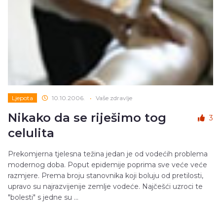
Ljepota
10.10.2006.
•
Vaše zdravlje
Nikako da se riješimo tog
3
celulita
Prekomjerna tjelesna težina jedan je od vodećih problema
modernog doba. Poput epidemije poprima sve veće veće
razmjere. Prema broju stanovnika koji boluju od pretilosti,
upravo su najrazvijenije zemlje vodeće. Najčešći uzroci te
"bolesti" s jedne su ...