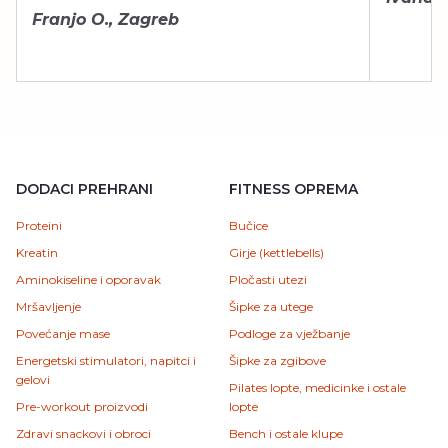
Franjo O., Zagreb
DODACI PREHRANI
FITNESS OPREMA
Proteini
Bučice
Kreatin
Girje (kettlebells)
Aminokiseline i oporavak
Pločasti utezi
Mršavljenje
Šipke za utege
Povećanje mase
Podloge za vježbanje
Energetski stimulatori, napitci i
Šipke za zgibove
gelovi
Pilates lopte, medicinke i ostale
Pre-workout proizvodi
lopte
Zdravi snackovi i obroci
Bench i ostale klupe