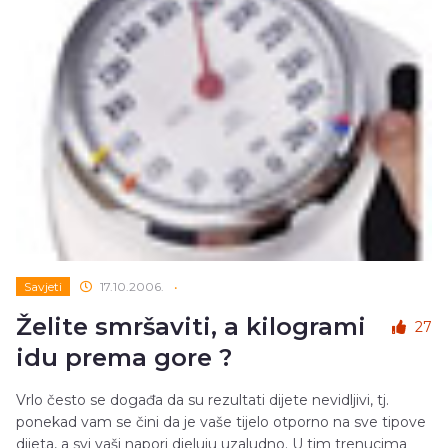
Savjeti
17.10.2006.
•
Želite smršaviti, a kilogrami
27
idu prema gore ?
Vrlo često se događa da su rezultati dijete nevidljivi, tj.
ponekad vam se čini da je vaše tijelo otporno na sve tipove
dijeta, a svi vaši napori djeluju uzaludno. U tim trenucima