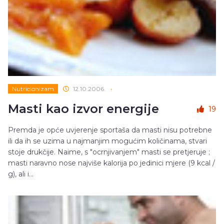
Nutricionizam
12.10.2006.
•
Masti kao izvor energije
19
Premda je opće uvjerenje sportaša da masti nisu potrebne
ili da ih se uzima u najmanjim mogućim količinama, stvari
stoje drukčije. Naime, s "ocrnjivanjem" masti se pretjeruje ;
masti naravno nose najviše kalorija po jedinici mjere (9 kcal /
g), ali i...