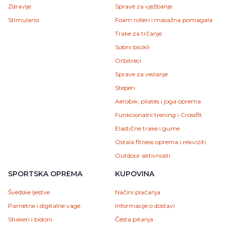
Zdravlje
Sprave za vježbanje
Stimulansi
Foam rolleri i masažna pomagala
Trake za trčanje
Sobni bicikli
Orbitreci
Sprave za veslanje
Steperi
Aerobik, pilates i joga oprema
Funkcionalni trening i Crossfit
Elastične trake i gume
Ostala fitness oprema i rekviziti
Outdoor aktivnosti
SPORTSKA OPREMA
KUPOVINA
Švedske ljestve
Načini plaćanja
Pametne i digitalne vage
Informacije o dostavi
Shakeri i bidoni
Česta pitanja