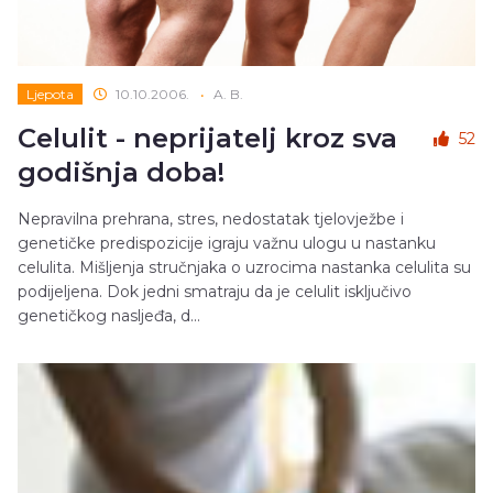
Ljepota
10.10.2006.
•
A. B.
Celulit - neprijatelj kroz sva
52
godišnja doba!
Nepravilna prehrana, stres, nedostatak tjelovježbe i
genetičke predispozicije igraju važnu ulogu u nastanku
celulita. Mišljenja stručnjaka o uzrocima nastanka celulita su
podijeljena. Dok jedni smatraju da je celulit isključivo
genetičkog nasljeđa, d...