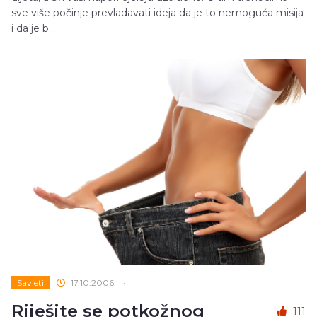
sve više počinje prevladavati ideja da je to nemoguća misija
i da je b...
Savjeti
17.10.2006.
•
Riješite se potkožnog
111