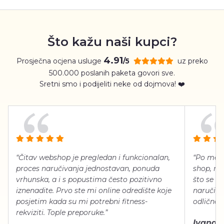
Što kažu naši kupci?
4.91
Prosječna ocjena usluge
uz preko
/5
500.000 poslanih paketa govori sve.
Sretni smo i podijeliti neke od dojmova! ❤️
“Čitav webshop je pregledan i funkcionalan,
“Po meni
proces naručivanja jednostavan, ponuda
shop, neg
vrhunska, a i s popustima često pozitivno
što se ti
iznenadite. Prvo ste mi online odredište koje
naručiti
posjetim kada su mi potrebni fitness-
odlično 
rekviziti. Tople preporuke.”
Ivana Š.