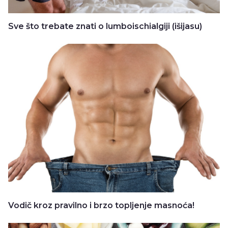
Sve što trebate znati o lumboischialgiji (išijasu)
Vodič kroz pravilno i brzo topljenje masnoća!