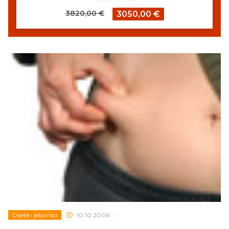
3820,00 €
3050,00 €
Dijete i jelovnici
10.10.2006.
•