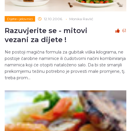
Dijete i jelovnici
12.10.2006.
•
Monika Ravlić
Razuvjerite se - mitovi
61
vezani za dijete !
Ne postoji magična formula za gubitak viška kilograma, ne
postoje čarobne namirnice ili čudotvorni načini kombiniranja
namirnica koji će otopiti nataloženo salo. Da bi ste smanjili
prekomjernu težinu potrebno je provesti male promjene, tj.
treba prom...