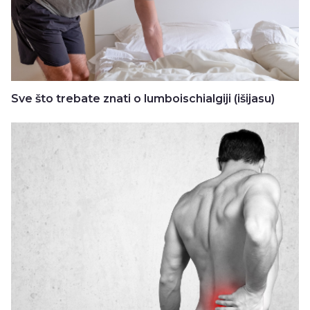
Sve što trebate znati o lumboischialgiji (išijasu)