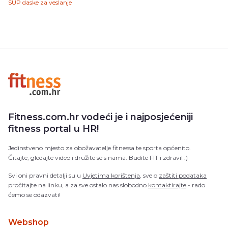
SUP daske za veslanje
Fitness.com.hr vodeći je i najposjećeniji
fitness portal u HR!
Jedinstveno mjesto za obožavatelje fitnessa te sporta općenito.
Čitajte, gledajte video i družite se s nama. Budite FIT i zdravi! :)
Svi oni pravni detalji su u
Uvjetima korištenja
, sve o
zaštiti podataka
pročitajte na linku, a za sve ostalo nas slobodno
kontaktirajte
- rado
ćemo se odazvati!
Webshop