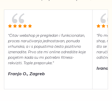
“Čitav webshop je pregledan i funkcionalan,
“Po meni
proces naručivanja jednostavan, ponuda
shop, neg
vrhunska, a i s popustima često pozitivno
što se ti
iznenadite. Prvo ste mi online odredište koje
naručiti
posjetim kada su mi potrebni fitness-
odlično 
rekviziti. Tople preporuke.”
Ivana Š.
Franjo O., Zagreb