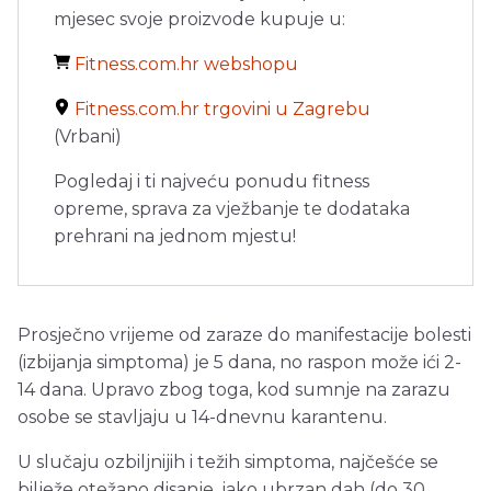
mjesec svoje proizvode kupuje u:
Fitness.com.hr webshopu
Fitness.com.hr trgovini u Zagrebu
(Vrbani)
Pogledaj i ti najveću ponudu fitness
opreme, sprava za vježbanje te dodataka
prehrani na jednom mjestu!
Prosječno vrijeme od zaraze do manifestacije bolesti
(izbijanja simptoma) je 5 dana, no raspon može ići 2-
14 dana. Upravo zbog toga, kod sumnje na zarazu
osobe se stavljaju u 14-dnevnu karantenu.
U slučaju ozbiljnijih i težih simptoma, najčešće se
bilježe otežano disanje, jako ubrzan dah (do 30