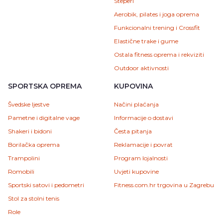
Steperi
Aerobik, pilates i joga oprema
Funkcionalni trening i Crossfit
Elastične trake i gume
Ostala fitness oprema i rekviziti
Outdoor aktivnosti
SPORTSKA OPREMA
KUPOVINA
Švedske ljestve
Načini plaćanja
Pametne i digitalne vage
Informacije o dostavi
Shakeri i bidoni
Česta pitanja
Borilačka oprema
Reklamacije i povrat
Trampolini
Program lojalnosti
Romobili
Uvjeti kupovine
Sportski satovi i pedometri
Fitness.com.hr trgovina u Zagrebu
Stol za stolni tenis
Role