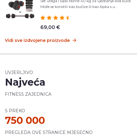
Set utega i šipki težine 40 kg za vježbanje kod kuće.
Može se koristiti kao bučice ili kao šipka s u...
69,00 €
Vidi sve izdvojene proizvode
UVJERLJIVO
Najveća
FITNESS ZAJEDNICA
S PREKO
750 000
PREGLEDA OVE STRANICE MJESEČNO