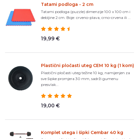
Tatami podloga - 2 cm
Tatami podloga (puzzle) dimenzije 100 x 100 cm i
debljine 2 cm. Boje: crveno-plava, crno-crvena ili ...
19,99 €
Plastični pločasti uteg CEM 10 kg (1 kom)
Plastični pločasti uteg težine 10 kg, namijenjen za
sve šipke promjera 30 mm, sadrži gumenu
presvlak...
19,00 €
Komplet utega i šipki Cembar 40 kg