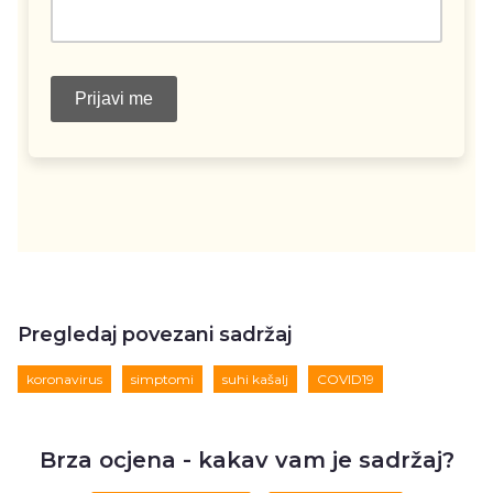
Pregledaj povezani sadržaj
koronavirus
simptomi
suhi kašalj
COVID19
Brza ocjena - kakav vam je sadržaj?