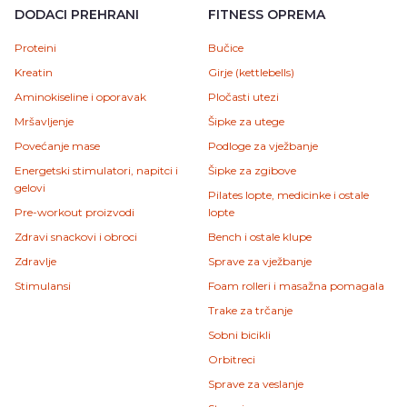
DODACI PREHRANI
FITNESS OPREMA
Proteini
Bučice
Kreatin
Girje (kettlebells)
Aminokiseline i oporavak
Pločasti utezi
Mršavljenje
Šipke za utege
Povećanje mase
Podloge za vježbanje
Energetski stimulatori, napitci i
Šipke za zgibove
gelovi
Pilates lopte, medicinke i ostale
Pre-workout proizvodi
lopte
Zdravi snackovi i obroci
Bench i ostale klupe
Zdravlje
Sprave za vježbanje
Stimulansi
Foam rolleri i masažna pomagala
Trake za trčanje
Sobni bicikli
Orbitreci
Sprave za veslanje