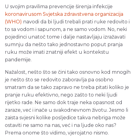
U svojim pravilima prevencije širenja infekcije
koronavirusom Svjetska zdravstvena organizacija
(WHO)
navodi da bi ljudi trebali prati ruke redovito i
to sa vodom i sapunom, a ne samo vodom. No, neki
pojedinci unatoč tome i dalje nastavljaju izražavati
sumnju da nešto tako jednostavno poput pranja
ruku može imati znatniji efekt u kontekstu
pandemije.
Nažalost, nešto što se čini tako osnovno kod mnogih
je nešto što se redovito zaboravlja pa osobno
smatram da se tako zapravo ne treba pitati koliko je
pranje ruku efektivno, nego zašto to neki ljudi
rijetko rade. Ne samo dok traje neka opasnost od
zaraze, već i inače u svakodnevnom životu. Jesmo li
zaista svjesni kolike posljedice takva nebriga može
ostaviti ne samo na nas, već i na ljude oko nas?
Prema onome što vidimo, vjerojatno nismo.