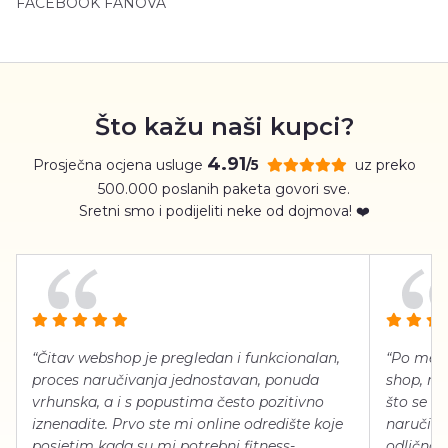
FACEBOOK FANOVA
Što kažu naši kupci?
4.91
Prosječna ocjena usluge
uz preko
/5
500.000 poslanih paketa govori sve.
Sretni smo i podijeliti neke od dojmova! ❤️
“Čitav webshop je pregledan i funkcionalan,
“Po meni
proces naručivanja jednostavan, ponuda
shop, neg
vrhunska, a i s popustima često pozitivno
što se ti
iznenadite. Prvo ste mi online odredište koje
naručiti
posjetim kada su mi potrebni fitness-
odlično 