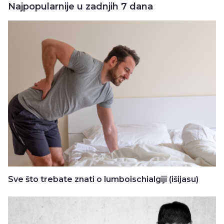
Najpopularnije u zadnjih 7 dana
Sve što trebate znati o lumboischialgiji (išijasu)