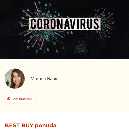
Martina Banić
216 članaka
BEST BUY ponuda