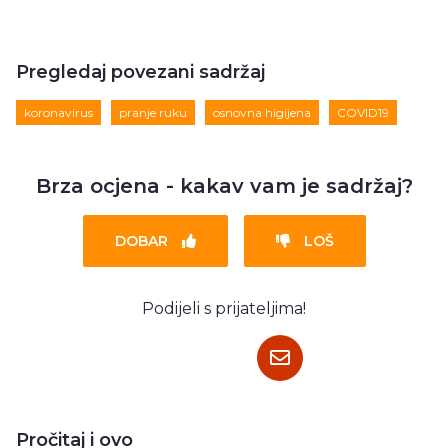
Pregledaj povezani sadržaj
koronavirus
pranje ruku
osnovna higijena
COVID19
Brza ocjena - kakav vam je sadržaj?
DOBAR
LOŠ
Podijeli s prijateljima!
Pročitaj i ovo