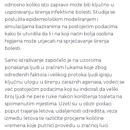
odnosno koliko isto zapravo može biti ključno u
usporavanju širenja infektivne bolesti. Studija se
poslužila epidemiološkim modeliranjem i
simulacijama baziranima na postojećim podacima
kako bi utvrdila da li i na koji način bolja osobna
higijena može utjecati na sprječavanje širenja
bolesti.
Samo istraživanje započelo je na uzorcima
ponašanja ljudi u zračnim lukama koje zbog
određenih faktora i velikog protoka ljudi igraju
ključnu ulogu u širenju zaraznih agenasa, vodeći se
već postojećim podacima koji su indicirali da veliki
broj ljudi ne pere ruke nakon korištenja toaleta na
spomenutim mjestima. Uzeti su u obzir podaci
poput trajanja letova, udaljenosti odredišta, veza
između letova te različite procjene količine
vremena koje putnici provedu u zračnoj luci.