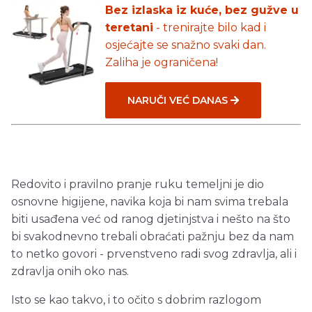
Bez izlaska iz kuće, bez gužve u
teretani
- trenirajte bilo kad i
osjećajte se snažno svaki dan.
Zaliha je ograničena!
NARUČI VEĆ DANAS
Redovito i pravilno pranje ruku temeljni je dio
osnovne higijene, navika koja bi nam svima trebala
biti usađena već od ranog djetinjstva i nešto na što
bi svakodnevno trebali obraćati pažnju bez da nam
to netko govori - prvenstveno radi svog zdravlja, ali i
zdravlja onih oko nas.
Isto se kao takvo, i to očito s dobrim razlogom