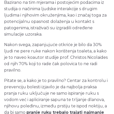
Bazirano na tim mjerama i postojećim podacima iz
studija o načinima ljudske interakcije s drugim
ljudima i njihovim okruženjima, kao i značaj toga za
potencijalnu opasnost dolaženja u kontakt s
patogenima, istraživači su izgradili određene
simulacije uzoraka.
Nakon svega, zapanjujuće otkriće je bilo da 30%
ljudi ne pere ruke nakon korištenja toaleta, a kako
je to naveo koautor studije prof. Christos Nicolaides
od njih 70% koji to rade čak polovica to ne radi
pravilno.
Pitate se, a kako je to pravilno? Centar za kontrolu i
prevenciju bolesti izjavilo je da najbolja praksa
pranja ruku uključuje ne samo ispiranje ruku s
vodom već i apliciranje sapuna te trljanje dlanova,
njihovu poleđinu, između prstiju te ispod noktiju, a
da bi samo
pranje ruku trebalo trajati najmanje