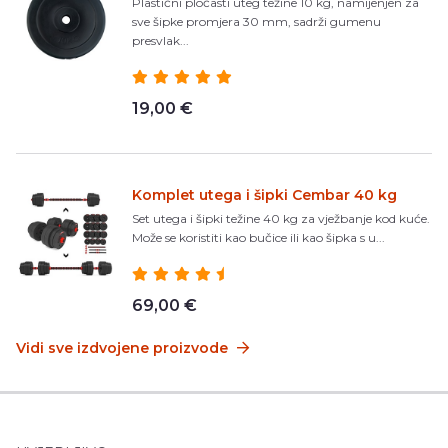
Plastični pločasti uteg težine 10 kg, namijenjen za
sve šipke promjera 30 mm, sadrži gumenu
presvlak...
19,00 €
Komplet utega i šipki Cembar 40 kg
Set utega i šipki težine 40 kg za vježbanje kod kuće.
Može se koristiti kao bučice ili kao šipka s u...
69,00 €
Vidi sve izdvojene proizvode