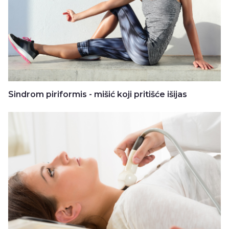
Sindrom piriformis - mišić koji pritišće išijas