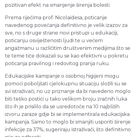
pozitivan efekt na smanjenje širenja bolesti.
Prema riječima prof. Nicolaidesa, poticanje
navedenog povećanja definitivno je velik izazov za
sve, no s druge strane novi pristupi u edukaciji,
poticanju osviještenosti ljudi te u većem
angažmanu u različitim društvenim medijima što se
te teme tiče dokazali su se kao efektivni u pokretu
poticanja pravilnog i redovitog pranja ruku.
Edukacijske kampanje o osobnoj higijeni mogu
pomoći poboljšati cjelokupnu situaciju složili su se
svi istraživači, no uz priznanje da bi navedeno moglo
biti teško postići u tako velikom broju zračnih luka
što ih je prisililo da se usredotoče na 10 najbližih
izvoru zaraze gdje bi se implementirala edukacijska
kampanja. Samo to moglo bi smanjiti usporiti širenje
infekcije za 37%, sugeriraju istraživači, što definitivno