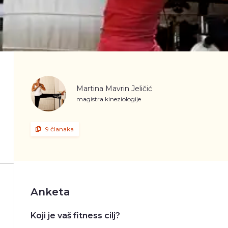
Martina Mavrin Jeličić
magistra kineziologije
9 članaka
Anketa
Koji je vaš fitness cilj?