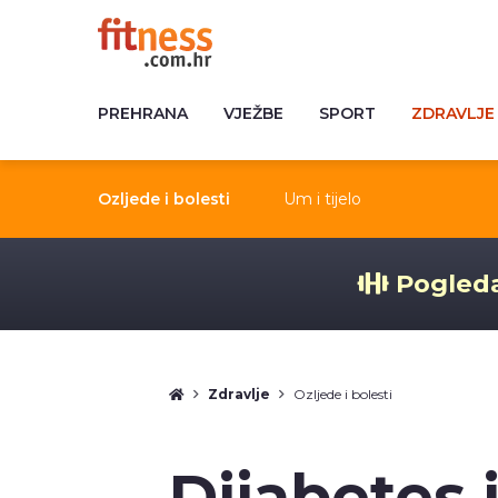
PREHRANA
VJEŽBE
SPORT
ZDRAVLJE
Ozljede i bolesti
Um i tijelo
Pogleda
Zdravlje
Ozljede i bolesti
Dijabetes 