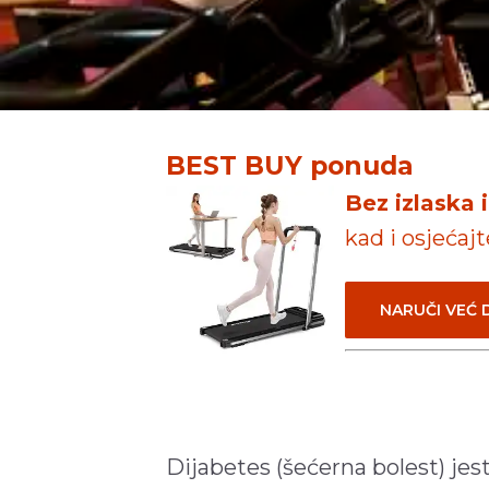
BEST BUY ponuda
Bez izlaska 
kad i osjećaj
NARUČI VEĆ
Dijabetes (šećerna bolest) jes