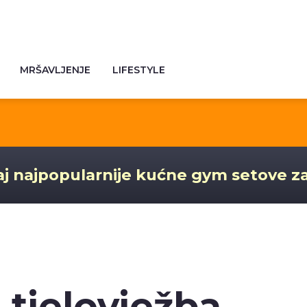
MRŠAVLJENJE
LIFESTYLE
j najpopularnije kućne gym setove z
i tjelovježba