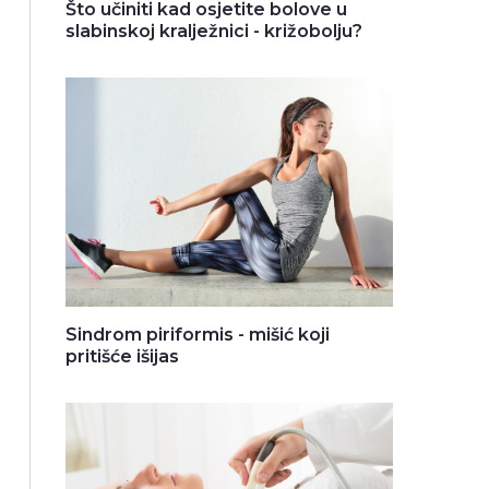
Što učiniti kad osjetite bolove u
slabinskoj kralježnici - križobolju?
Sindrom piriformis - mišić koji
pritišće išijas