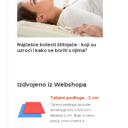
Najčešće bolesti štitnjače - koji su
uzroci i kako se boriti s njima?
Izdvojeno iz Webshopa
Tatami podloga - 2 cm
Tatami podloga (puzzle)
dimenzije 100 x 100 cm i
debljine 2 cm. Boje: crveno-
plava, crno-crvena ili ...