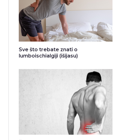
Sve što trebate znati o
lumboischialgiji (išijasu)