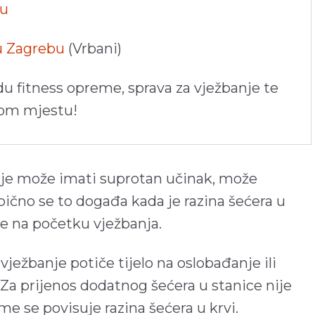
pu
 u Zagrebu
(Vrbani)
du fitness opreme, sprava za vježbanje te
nom mjestu!
je može imati suprotan učinak, može
Obično se to događa kada je razina šećera u
ze na početku vježbanja.
 vježbanje potiče tijelo na oslobađanje ili
Za prijenos dodatnog šećera u stanice nije
me se povisuje razina šećera u krvi.