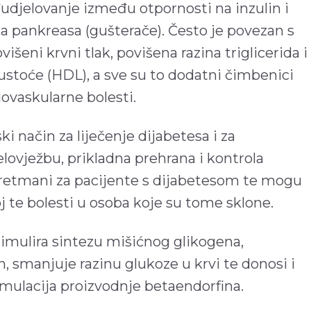
udjelovanje između otpornosti na inzulin i
a pankreasa (gušterače). Često je povezan s
šeni krvni tlak, povišena razina triglicerida i
ustoće (HDL), a sve su to dodatni čimbenici
diovaskularne bolesti.
ki način za liječenje dijabetesa i za
elovježbu, prikladna prehrana i kontrola
 tretmani za pacijente s dijabetesom te mogu
zvoj te bolesti u osoba koje su tome sklone.
timulira sintezu mišićnog glikogena,
n, smanjuje razinu glukoze u krvi te donosi i
imulacija proizvodnje betaendorfina.