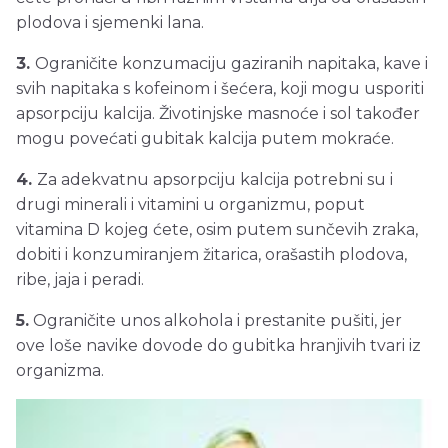
plodova i sjemenki lana.
3.
Ograničite konzumaciju gaziranih napitaka, kave i
svih napitaka s kofeinom i šećera, koji mogu usporiti
apsorpciju kalcija. Životinjske masnoće i sol također
mogu povećati gubitak kalcija putem mokraće.
4.
Za adekvatnu apsorpciju kalcija potrebni su i
drugi minerali i vitamini u organizmu, poput
vitamina D kojeg ćete, osim putem sunčevih zraka,
dobiti i konzumiranjem žitarica, orašastih plodova,
ribe, jaja i peradi.
5.
Ograničite unos alkohola i prestanite pušiti, jer
ove loše navike dovode do gubitka hranjivih tvari iz
organizma.