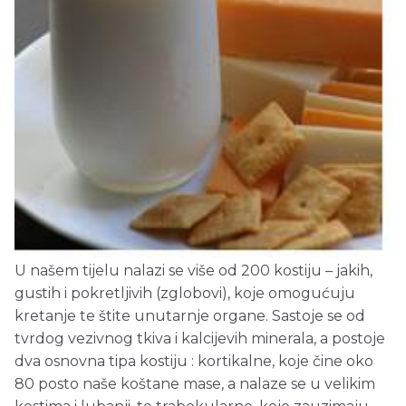
U našem tijelu nalazi se više od 200 kostiju – jakih,
gustih i pokretljivih (zglobovi), koje omogućuju
kretanje te štite unutarnje organe. Sastoje se od
tvrdog vezivnog tkiva i kalcijevih minerala, a postoje
dva osnovna tipa kostiju : kortikalne, koje čine oko
80 posto naše koštane mase, a nalaze se u velikim