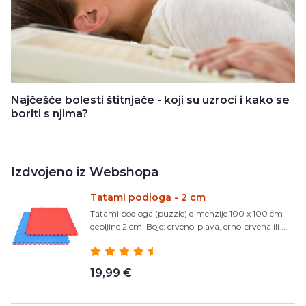
Najčešće bolesti štitnjače - koji su uzroci i kako se
boriti s njima?
Izdvojeno iz Webshopa
Tatami podloga - 2 cm
Tatami podloga (puzzle) dimenzije 100 x 100 cm i
debljine 2 cm. Boje: crveno-plava, crno-crvena ili ...
19,99 €