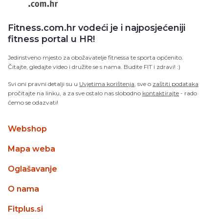
Fitness.com.hr vodeći je i najposjećeniji
fitness portal u HR!
Jedinstveno mjesto za obožavatelje fitnessa te sporta općenito.
Čitajte, gledajte video i družite se s nama. Budite FIT i zdravi! :)
Svi oni pravni detalji su u
Uvjetima korištenja
, sve o
zaštiti podataka
pročitajte na linku, a za sve ostalo nas slobodno
kontaktirajte
- rado
ćemo se odazvati!
Webshop
Mapa weba
Oglašavanje
O nama
Fitplus.si