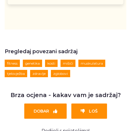
Pregledaj povezani sadržaj
fitness
genetika
kosti
mišići
muskulatura
tjelovježba
zdravlje
zglobovi
Brza ocjena - kakav vam je sadržaj?
DOBAR
LOŠ
Podijeli s prijateljima!