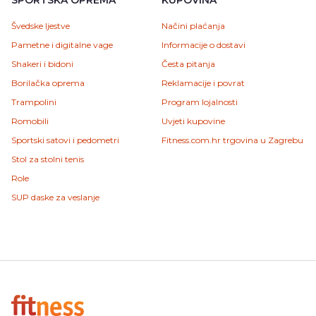
Švedske ljestve
Načini plaćanja
Pametne i digitalne vage
Informacije o dostavi
Shakeri i bidoni
Česta pitanja
Borilačka oprema
Reklamacije i povrat
Trampolini
Program lojalnosti
Romobili
Uvjeti kupovine
Sportski satovi i pedometri
Fitness.com.hr trgovina u Zagrebu
Stol za stolni tenis
Role
SUP daske za veslanje