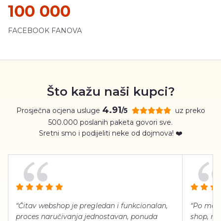
100 000
FACEBOOK FANOVA
Što kažu naši kupci?
4.91
Prosječna ocjena usluge
uz preko
/5
500.000 poslanih paketa govori sve.
Sretni smo i podijeliti neke od dojmova! ❤️
“Čitav webshop je pregledan i funkcionalan,
“Po meni
proces naručivanja jednostavan, ponuda
shop, neg