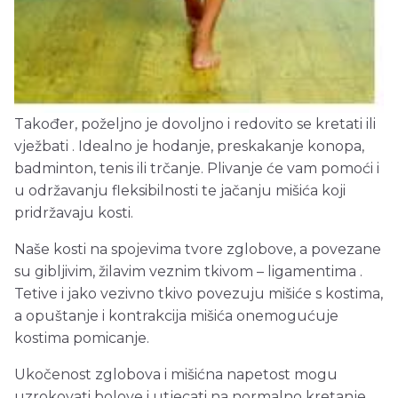
Također, poželjno je dovoljno i redovito se kretati ili
vježbati . Idealno je hodanje, preskakanje konopa,
badminton, tenis ili trčanje. Plivanje će vam pomoći i
u održavanju fleksibilnosti te jačanju mišića koji
pridržavaju kosti.
Naše kosti na spojevima tvore zglobove, a povezane
su gibljivim, žilavim veznim tkivom – ligamentima .
Tetive i jako vezivno tkivo povezuju mišiće s kostima,
a opuštanje i kontrakcija mišića onemogućuje
kostima pomicanje.
Ukočenost zglobova i mišićna napetost mogu
uzrokovati bolove i utjecati na normalno kretanje.