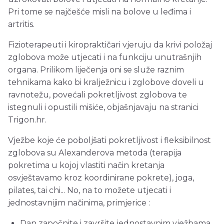
Pri tome se najčešće misli na bolove u leđima i
artritis.
Fizioterapeuti i kiropraktičari vjeruju da krivi položaj
zglobova može utjecati i na funkciju unutrašnjih
organa. Prilikom liječenja oni se služe raznim
tehnikama kako bi kralježnicu i zglobove doveli u
ravnotežu, povećali pokretljivost zglobova te
istegnuli i opustili mišiće, objašnjavaju na stranici
Trigon.hr.
Vježbe koje će poboljšati pokretljivost i fleksibilnost
zglobova su Alexanderova metoda (terapija
pokretima u kojoj vlastiti način kretanja
osvještavamo kroz koordinirane pokrete), joga,
pilates, tai chi... No, na to možete utjecati i
jednostavnijim načinima, primjerice :
Dan započnite i završite jednostavnim vježbama