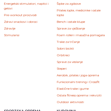
Energetski stimulatori, napitci i
Šipke za zgibove
gelovi
Pilates lopte, medicinke i ostale
Pre-workout proizvodi
lopte
Zdravi snackovi i obroci
Bench i ostale klupe
Zdravlje
Sprave za vježbanje
Stimulansi
Foam rolleri i masažna pomagala
Trake za trčanje
Sobni bicikli
Orbitreci
Sprave za veslanje
Steperi
Aerobik, pilates i joga oprema
Funkcionalni trening i Crossfit
Elastične trake i gume
Ostala fitness oprema i rekviziti
Outdoor aktivnosti
SPORTSKA OPREMA
KUPOVINA