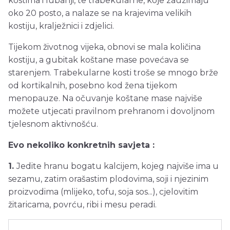
kostima i lubanji, te trabekularne, koje zauzimaju
oko 20 posto, a nalaze se na krajevima velikih
kostiju, kralježnici i zdjelici.
Tijekom životnog vijeka, obnovi se mala količina
kostiju, a gubitak koštane mase povećava se
starenjem. Trabekularne kosti troše se mnogo brže
od kortikalnih, posebno kod žena tijekom
menopauze. Na očuvanje koštane mase najviše
možete utjecati pravilnom prehranom i dovoljnom
tjelesnom aktivnošću.
Evo nekoliko konkretnih savjeta :
1.
Jedite hranu bogatu kalcijem, kojeg najviše ima u
sezamu, zatim orašastim plodovima, soji i njezinim
proizvodima (mlijeko, tofu, soja sos...), cjelovitim
žitaricama, povrću, ribi i mesu peradi.