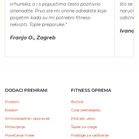
vrhunska, a i s popustima često pozitivno
što se ti
iznenadite. Prvo ste mi online odredište koje
naručiti
posjetim kada su mi potrebni fitness-
odlično 
rekviziti. Tople preporuke.”
Ivana Š.
Franjo O., Zagreb
DODACI PREHRANI
FITNESS OPREMA
Proteini
Bučice
Kreatin
Girje (kettlebells)
Aminokiseline i oporavak
Pločasti utezi
Mršavljenje
Šipke za utege
Povećanje mase
Podloge za vježbanje