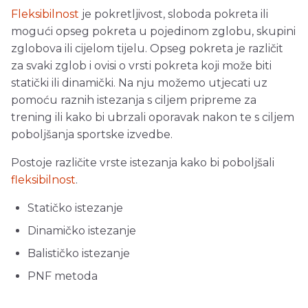
Fleksibilnost
je pokretljivost, sloboda pokreta ili
mogući opseg pokreta u pojedinom zglobu, skupini
zglobova ili cijelom tijelu. Opseg pokreta je različit
za svaki zglob i ovisi o vrsti pokreta koji može biti
statički ili dinamički. Na nju možemo utjecati uz
pomoću raznih istezanja s ciljem pripreme za
trening ili kako bi ubrzali oporavak nakon te s ciljem
poboljšanja sportske izvedbe.
Postoje različite vrste istezanja kako bi poboljšali
fleksibilnost
.
Statičko istezanje
Dinamičko istezanje
Balističko istezanje
PNF metoda