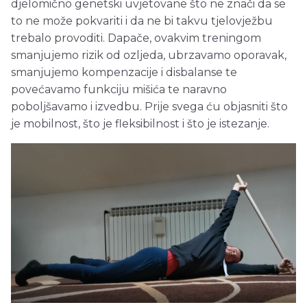
djelomično genetski uvjetovane što ne znači da se
to ne može pokvariti i da ne bi takvu tjelovježbu
trebalo provoditi. Dapače, ovakvim treningom
smanjujemo rizik od ozljeda, ubrzavamo oporavak,
smanjujemo kompenzacije i disbalanse te
povećavamo funkciju mišića te naravno
poboljšavamo i izvedbu. Prije svega ću objasniti što
je mobilnost, što je fleksibilnost i što je istezanje.