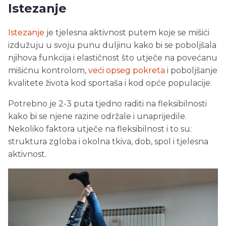
Istezanje
Istezanje
je tjelesna aktivnost putem koje se mišići
izdužuju u svoju punu duljinu kako bi se poboljšala
njihova funkcija i elastičnost što utječe na povećanu
mišićnu kontrolom,
veći opseg pokreta
i poboljšanje
kvalitete života kod sportaša i kod opće populacije.
Potrebno je 2-3 puta tjedno raditi na fleksibilnosti
kako bi se njene razine održale i unaprijedile.
Nekoliko faktora utječe na fleksibilnost i to su:
struktura zgloba i okolna tkiva, dob, spol i tjelesna
aktivnost.