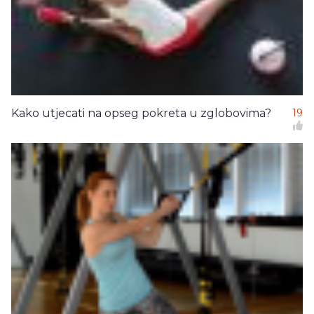
Kako utjecati na opseg pokreta u zglobovima?
19