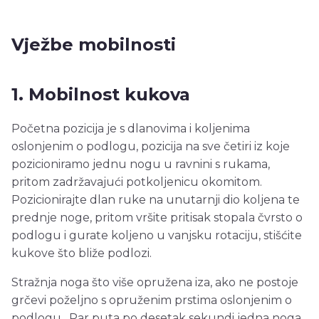
Vježbe mobilnosti
1. Mobilnost kukova
Početna pozicija je s dlanovima i koljenima
oslonjenim o podlogu, pozicija na sve četiri iz koje
pozicioniramo jednu nogu u ravnini s rukama,
pritom zadržavajući potkoljenicu okomitom.
Pozicionirajte dlan ruke na unutarnji dio koljena te
prednje noge, pritom vršite pritisak stopala čvrsto o
podlogu i gurate koljeno u vanjsku rotaciju, stišćite
kukove što bliže podlozi.
Stražnja noga što više opružena iza, ako ne postoje
grčevi poželjno s opruženim prstima oslonjenim o
podlogu. Par puta po desetak sekundi jedna noga,