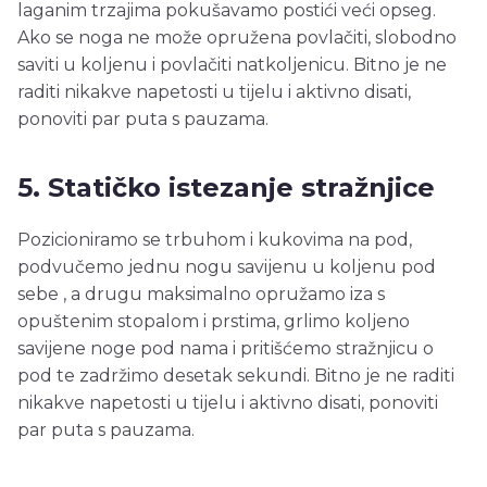
laganim trzajima pokušavamo postići veći opseg.
Ako se noga ne može opružena povlačiti, slobodno
saviti u koljenu i povlačiti natkoljenicu. Bitno je ne
raditi nikakve napetosti u tijelu i aktivno disati,
ponoviti par puta s pauzama.
5. Statičko istezanje stražnjice
Pozicioniramo se trbuhom i kukovima na pod,
podvučemo jednu nogu savijenu u koljenu pod
sebe , a drugu maksimalno opružamo iza s
opuštenim stopalom i prstima, grlimo koljeno
savijene noge pod nama i pritišćemo stražnjicu o
pod te zadržimo desetak sekundi. Bitno je ne raditi
nikakve napetosti u tijelu i aktivno disati, ponoviti
par puta s pauzama.