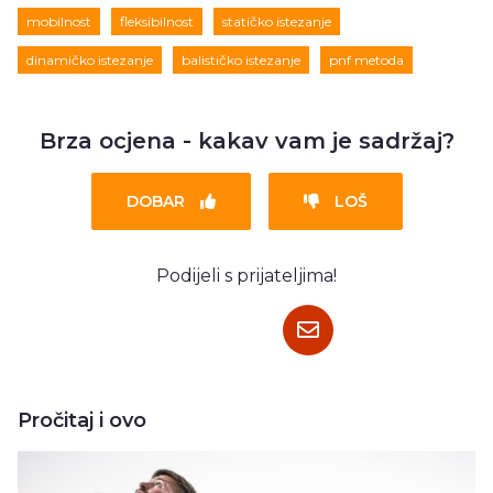
mobilnost
fleksibilnost
statičko istezanje
dinamičko istezanje
balističko istezanje
pnf metoda
Brza ocjena - kakav vam je sadržaj?
DOBAR
LOŠ
Podijeli s prijateljima!
Pročitaj i ovo