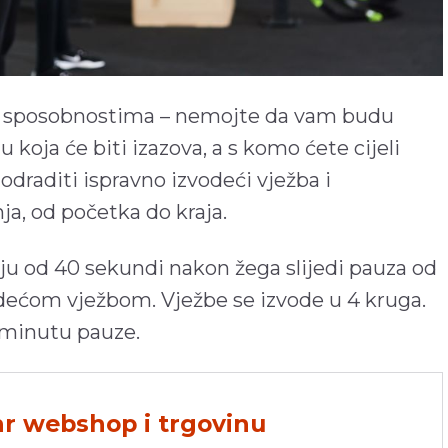
jim sposobnostima – nemojte da vam budu
 koja će biti izazova, a s komo ćete cijeli
draditi ispravno izvodeći vježba i
ja, od početka do kraja.
nju od 40 sekundi nakon žega slijedi pauza od
edećom vježbom. Vježbe se izvode u 4 kruga.
 minutu pauze.
hr webshop i trgovinu