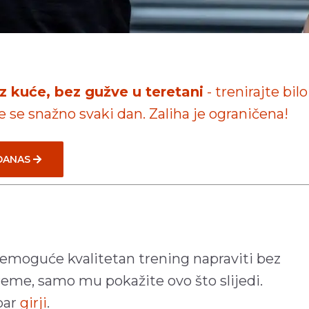
iz kuće, bez gužve u teretani
- trenirajte bilo
te se snažno svaki dan. Zaliha je ograničena!
 DANAS
nemoguće kvalitetan trening napraviti bez
reme, samo mu pokažite ovo što slijedi.
par
girji
.