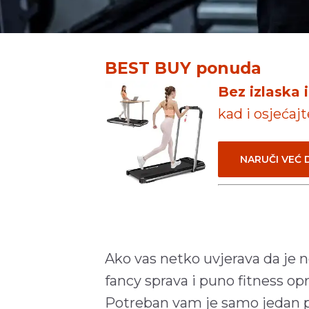
BEST BUY ponuda
Bez izlaska 
kad i osjećaj
NARUČI VEĆ
Ako vas netko uvjerava da je 
fancy sprava i puno fitness op
Potreban vam je samo jedan 