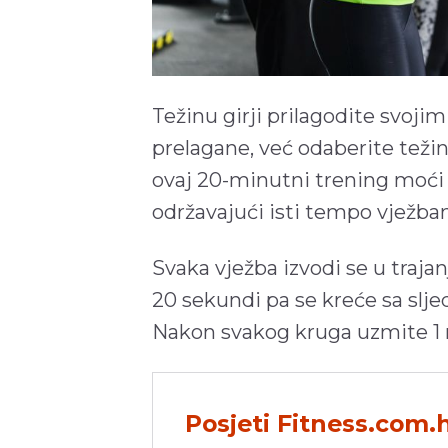
Težinu girji prilagodite svo
prelagane, već odaberite težinu
ovaj 20-minutni trening moći o
održavajući isti tempo vježban
Svaka vježba izvodi se u traja
20 sekundi pa se kreće sa slj
Nakon svakog kruga uzmite 1
Posjeti Fitness.com.