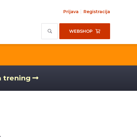
Prijava
Registracija
WEBSHOP
a trening
o