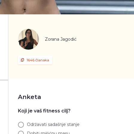
Zorana Jagodić
1646 članaka
Anketa
Koji je vaš fitness cilj?
Održavati sadašnje stanje
Dobiti mišićnu masu