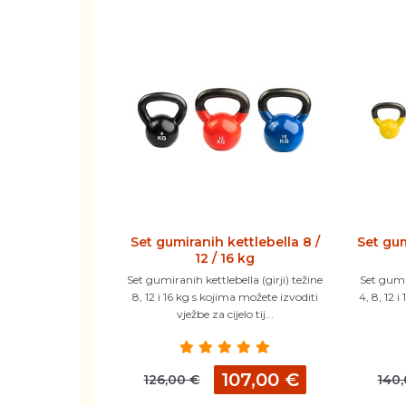
Set gumiranih kettlebella 8 /
Set gum
12 / 16 kg
Set gumiranih kettlebella (girji) težine
Set gumir
8, 12 i 16 kg s kojima možete izvoditi
4, 8, 12 
vježbe za cijelo tij...
107,00 €
126,00 €
140