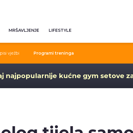
MRŠAVLJENJE
LIFESTYLE
pisi vježbi
Programi treninga
j najpopularnije kućne gym setove z
jelog tijela sam