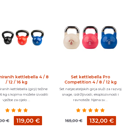
iranih kettlebella 4 / 8
Set kettlebella Pro
/ 12 / 16 kg
Competition 4 / 8 / 12 kg
anih kettlebella (girji) težine
Set natjecateljskih girja služi za razvoj
i 16 kg s kojima možete izvoditi
snage, izdržljivosti, eksplozivnosti i
vježbe za cijelo ...
ravnoteže. Njena sv...
119,00 €
132,00 €
,00 €
165,00 €