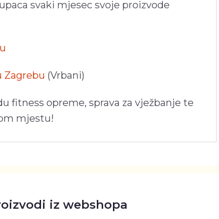
kupaca svaki mjesec svoje proizvode
pu
 u Zagrebu
(Vrbani)
du fitness opreme, sprava za vježbanje te
nom mjestu!
roizvodi iz webshopa