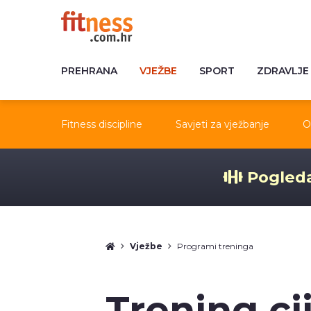
PREHRANA
VJEŽBE
SPORT
ZDRAVLJE
Fitness discipline
Savjeti za vježbanje
O
Pogleda
Vježbe
Programi treninga
Trening ci