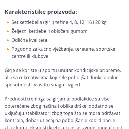
Karakteristike proizvoda:
Set kettlebella (girji) težine 4, 8, 12, 16 i 20 kg
Željezni kettlebelli obloženi gumom
Odlična kvaliteta
Pogodno za kućno vježbanje, teretane, sportske
centre ili klubove
Girje se koriste u sportu unutar kondicijske pripreme,
ali i sa rekreativcima koji žele poboljšati funkcionalne
sposobnosti, vlastitu snagu i izgled.
Prednosti treninga sa girjama: podlaktice su više
opterećene zbog načina i oblika drške, dodatno se
uključuju stabilizatori zbog toga što se mora održavati
kontrola, dobar utjecaj na poboljšanje koordinacije
zbog kompleksnosti kretnja koje se izvode, mogućnost