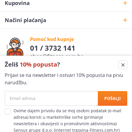
Kupovina
Načini plaćanja
Pomoć kod kupnje
01 / 3732 141
shop@fitness.com.hr
Želiš
10% popusta
?
Fit
ness
.com.hr
Prijavi se na newsletter i ostvari 10% popusta na prvu
pratite nas
narudžbu.
Sigurna kupovina
POŠALJI
100% jamčimo za sigurnost
Ovime dajem privolu da se moj osobni podatak (e-mail
adresa) koristi u marketinške svrhe (primanje
Ekspresna dostava
newslettera i obavijesti o promotivnim aktivnostima)
po cijeloj Hrvatskoj
Sensus grupe d.o.o. (internet trgovina Fitness.com.hr)