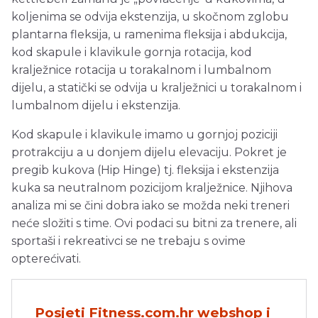
koljenima se odvija ekstenzija, u skočnom zglobu
plantarna fleksija, u ramenima fleksija i abdukcija,
kod skapule i klavikule gornja rotacija, kod
kralježnice rotacija u torakalnom i lumbalnom
dijelu, a statički se odvija u kralježnici u torakalnom i
lumbalnom dijelu i ekstenzija.
Kod skapule i klavikule imamo u gornjoj poziciji
protrakciju a u donjem dijelu elevaciju. Pokret je
pregib kukova (Hip Hinge) tj. fleksija i ekstenzija
kuka sa neutralnom pozicijom kralježnice. Njihova
analiza mi se čini dobra iako se možda neki treneri
neće složiti s time. Ovi podaci su bitni za trenere, ali
sportaši i rekreativci se ne trebaju s ovime
opterećivati.
Posjeti Fitness.com.hr webshop i