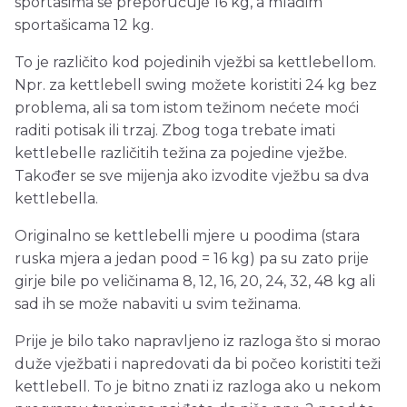
sportašima se preporučuje 16 kg, a mlađim
sportašicama 12 kg.
To je različito kod pojedinih vježbi sa kettlebellom.
Npr. za kettlebell swing možete koristiti 24 kg bez
problema, ali sa tom istom težinom nećete moći
raditi potisak ili trzaj. Zbog toga trebate imati
kettlebelle različitih težina za pojedine vježbe.
Također se sve mijenja ako izvodite vježbu sa dva
kettlebella.
Originalno se kettlebelli mjere u poodima (stara
ruska mjera a jedan pood = 16 kg) pa su zato prije
girje bile po veličinama 8, 12, 16, 20, 24, 32, 48 kg ali
sad ih se može nabaviti u svim težinama.
Prije je bilo tako napravljeno iz razloga što si morao
duže vježbati i napredovati da bi počeo koristiti teži
kettlebell. To je bitno znati iz razloga ako u nekom