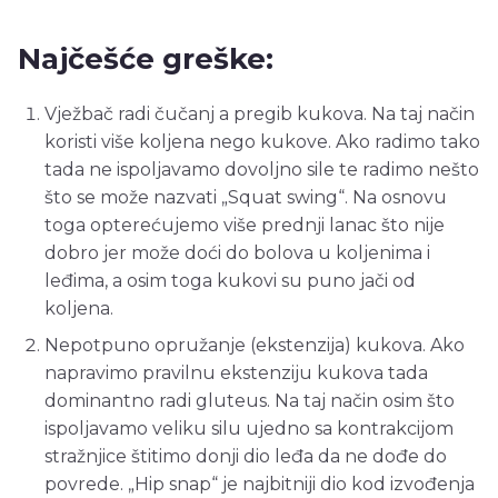
Najčešće greške:
Vježbač radi čučanj a pregib kukova. Na taj način
koristi više koljena nego kukove. Ako radimo tako
tada ne ispoljavamo dovoljno sile te radimo nešto
što se može nazvati „Squat swing“. Na osnovu
toga opterećujemo više prednji lanac što nije
dobro jer može doći do bolova u koljenima i
leđima, a osim toga kukovi su puno jači od
koljena.
Nepotpuno opružanje (ekstenzija) kukova. Ako
napravimo pravilnu ekstenziju kukova tada
dominantno radi gluteus. Na taj način osim što
ispoljavamo veliku silu ujedno sa kontrakcijom
stražnjice štitimo donji dio leđa da ne dođe do
povrede. „Hip snap“ je najbitniji dio kod izvođenja