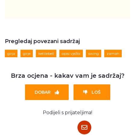
Pregledaj povezani sadržaj
girja
girje
kettlebell
opisi vježbi
swing
zamah
Brza ocjena - kakav vam je sadržaj?
DOBAR
LOŠ
Podijeli s prijateljima!