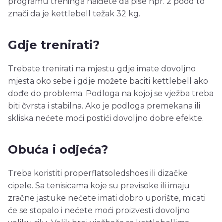
programu treninga naiđete da piše npr. 2 pood to
znači da je kettlebell težak 32 kg.
Gdje trenirati?
Trebate trenirati na mjestu gdje imate dovoljno
mjesta oko sebe i gdje možete baciti kettlebell ako
dođe do problema. Podloga na kojoj se vježba treba
biti čvrsta i stabilna. Ako je podloga premekana ili
skliska nećete moći postići dovoljno dobre efekte.
Obuća i odjeća?
Treba koristiti properflatsoledshoes ili dizačke
cipele. Sa tenisicama koje su previsoke ili imaju
zračne jastuke nećete imati dobro uporište, micati
će se stopalo i nećete moći proizvesti dovoljno