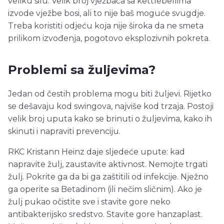
veliku silu. Velik broj vježbača sa kettlebellima
izvode vježbe bosi, ali to nije baš moguće svugdje.
Treba koristiti odjeću koja nije široka da ne smeta
prilikom izvođenja, pogotovo eksplozivnih pokreta.
Problemi sa žuljevima?
Jedan od čestih problema mogu biti žuljevi. Rijetko
se dešavaju kod swingova, najviše kod trzaja. Postoji
velik broj uputa kako se brinuti o žuljevima, kako ih
skinuti i napraviti prevenciju.
RKC Kristann Heinz daje sljedeće upute: kad
napravite žulj, zaustavite aktivnost. Nemojte trgati
žulj. Pokrite ga da bi ga zaštitili od infekcije. Nježno
ga operite sa Betadinom (ili nečim sličnim). Ako je
žulj pukao očistite sve i stavite gore neko
antibakterijsko sredstvo. Stavite gore hanzaplast.