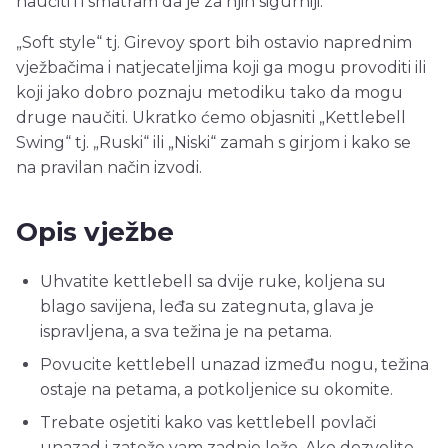
naučiti i i smatram da je za njih sigurniji.
„Soft style“ tj. Girevoy sport bih ostavio naprednim
vježbačima i natjecateljima koji ga mogu provoditi ili
koji jako dobro poznaju metodiku tako da mogu
druge naučiti. Ukratko ćemo objasniti „Kettlebell
Swing“ tj. „Ruski“ ili „Niski“ zamah s girjom i kako se
na pravilan način izvodi.
Opis vježbe
Uhvatite kettlebell sa dvije ruke, koljena su
blago savijena, leđa su zategnuta, glava je
ispravljena, a sva težina je na petama.
Povucite kettlebell unazad između nogu, težina
ostaje na petama, a potkoljenice su okomite.
Trebate osjetiti kako vas kettlebell povlači
unazad i zateže vam zadnje lože. Ako dozvolite