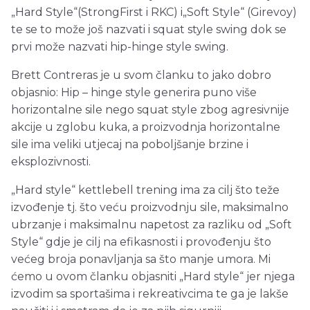
„Hard Style“(StrongFirst i RKC) i„Soft Style“ (Girevoy)
te se to može još nazvati i squat style swing dok se
prvi može nazvati hip-hinge style swing.
Brett Contreras je u svom članku to jako dobro
objasnio: Hip – hinge style generira puno više
horizontalne sile nego squat style zbog agresivnije
akcije u zglobu kuka, a proizvodnja horizontalne
sile ima veliki utjecaj na poboljšanje brzine i
eksplozivnosti.
„Hard style“ kettlebell trening ima za cilj što teže
izvođenje tj. što veću proizvodnju sile, maksimalno
ubrzanje i maksimalnu napetost za razliku od „Soft
Style“ gdje je cilj na efikasnosti i provođenju što
većeg broja ponavljanja sa što manje umora. Mi
ćemo u ovom članku objasniti „Hard style“ jer njega
izvodim sa sportašima i rekreativcima te ga je lakše