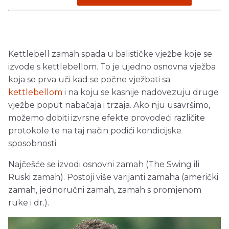
Kettlebell zamah spada u balističke vježbe koje se
izvode s kettlebellom. To je ujedno osnovna vježba
koja se prva uči kad se počne vježbati sa
kettlebellom
i na koju se kasnije nadovezuju druge
vježbe poput nabačaja i trzaja. Ako nju usavršimo,
možemo dobiti izvrsne efekte provodeći različite
protokole te na taj način podići kondicijske
sposobnosti.
Najčešće se izvodi osnovni zamah (The Swing ili
Ruski zamah). Postoji više varijanti zamaha (američki
zamah, jednoručni zamah, zamah s promjenom
ruke i dr.).