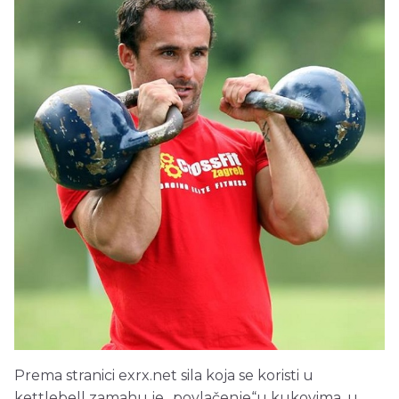
Prema stranici exrx.net sila koja se koristi u
kettlebell zamahu je „povlačenje“u kukovima, u