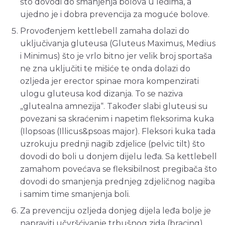
što dovodi do smanjenja bolova u leđima, a
ujedno je i dobra prevencija za moguće bolove.
Provođenjem kettlebell zamaha dolazi do
uključivanja gluteusa (Gluteus Maximus, Medius
i Minimus) što je vrlo bitno jer velik broj sportaša
ne zna uključiti te mišiće te onda dolazi do
ozljeda jer erector spinae mora kompenzirati
ulogu gluteusa kod dizanja. To se naziva
„glutealna amnezija“. Također slabi gluteusi su
povezani sa skraćenim i napetim fleksorima kuka
(Ilopsoas (Illicus&psoas major). Fleksori kuka tada
uzrokuju prednji nagib zdjelice (pelvic tilt) što
dovodi do boli u donjem dijelu leđa. Sa kettlebell
zamahom povećava se fleksibilnost pregibača što
dovodi do smanjenja prednjeg zdjeličnog nagiba
i samim time smanjenja boli.
Za prevenciju ozljeda donjeg dijela leđa bolje je
napraviti učvršćivanje trbušnog zida (bracing)