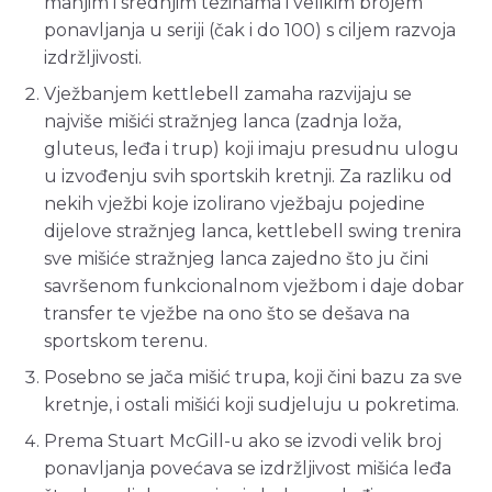
manjim i srednjim težinama i velikim brojem
ponavljanja u seriji (čak i do 100) s ciljem razvoja
izdržljivosti.
Vježbanjem kettlebell zamaha razvijaju se
najviše mišići stražnjeg lanca (zadnja loža,
gluteus, leđa i trup) koji imaju presudnu ulogu
u izvođenju svih sportskih kretnji. Za razliku od
nekih vježbi koje izolirano vježbaju pojedine
dijelove stražnjeg lanca, kettlebell swing trenira
sve mišiće stražnjeg lanca zajedno što ju čini
savršenom funkcionalnom vježbom i daje dobar
transfer te vježbe na ono što se dešava na
sportskom terenu.
Posebno se jača mišić trupa, koji čini bazu za sve
kretnje, i ostali mišići koji sudjeluju u pokretima.
Prema Stuart McGill-u ako se izvodi velik broj
ponavljanja povećava se izdržljivost mišića leđa