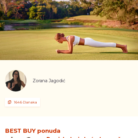
Zorana Jagodić
1646 članaka
BEST BUY ponuda