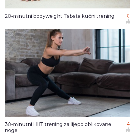
20-minutni bodyweight Tabata kućni trening
6
30-minutni HIIT trening za lijepo oblikovane
4
noge