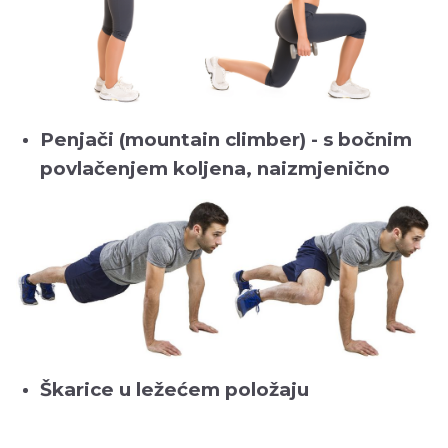
Penjači (mountain climber) - s bočnim
povlačenjem koljena, naizmjenično
Škarice u ležećem položaju