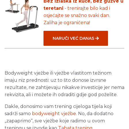
Bez izlaska iz kuće, bez gužve u
teretani
- trenirajte bilo kad i
osjećajte se snažno svaki dan.
Zaliha je ograničena!
NARUČI VEĆ DANAS
Bodyweight vježbe ili vježbe vlastitom težinom
imaju niz prednosti: uz to što donose izvrsne
rezultate, ne zahtijevaju nikakve investicije jer nema
rekvizita, ali i možete ih odraditi gdje god poželite.
Dakle, donosimo vam trening cijeloga tijela koji
sadrži samo
bodyweight vježbe
. No, da dodatno
„zapaprimo“, sve vježbe koje radimo u ovom
treningu se izvode kao
Tabata trening
.