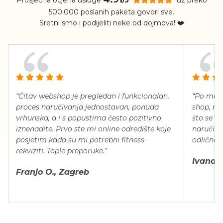
500.000 poslanih paketa govori sve.
Sretni smo i podijeliti neke od dojmova! ❤️
“Čitav webshop je pregledan i funkcionalan,
“Po meni
proces naručivanja jednostavan, ponuda
shop, neg
vrhunska, a i s popustima često pozitivno
što se ti
iznenadite. Prvo ste mi online odredište koje
naručiti
posjetim kada su mi potrebni fitness-
odlično 
rekviziti. Tople preporuke.”
Ivana Š.
Franjo O., Zagreb