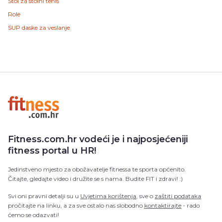
Stol za stolni tenis
Role
SUP daske za veslanje
Fitness.com.hr vodeći je i najposjećeniji
fitness portal u HR!
Jedinstveno mjesto za obožavatelje fitnessa te sporta općenito.
Čitajte, gledajte video i družite se s nama. Budite FIT i zdravi! :)
Svi oni pravni detalji su u
Uvjetima korištenja
, sve o
zaštiti podataka
pročitajte na linku, a za sve ostalo nas slobodno
kontaktirajte
- rado
ćemo se odazvati!