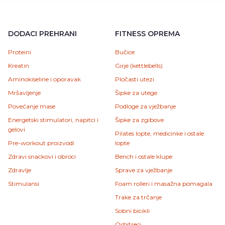
DODACI PREHRANI
FITNESS OPREMA
Proteini
Bučice
Kreatin
Girje (kettlebells)
Aminokiseline i oporavak
Pločasti utezi
Mršavljenje
Šipke za utege
Povećanje mase
Podloge za vježbanje
Energetski stimulatori, napitci i
Šipke za zgibove
gelovi
Pilates lopte, medicinke i ostale
Pre-workout proizvodi
lopte
Zdravi snackovi i obroci
Bench i ostale klupe
Zdravlje
Sprave za vježbanje
Stimulansi
Foam rolleri i masažna pomagala
Trake za trčanje
Sobni bicikli
Orbitreci