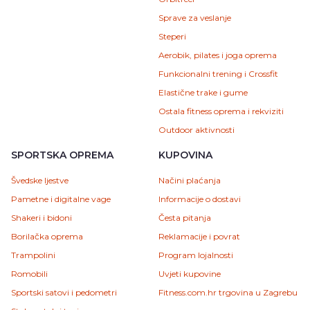
Sprave za veslanje
Steperi
Aerobik, pilates i joga oprema
Funkcionalni trening i Crossfit
Elastične trake i gume
Ostala fitness oprema i rekviziti
Outdoor aktivnosti
SPORTSKA OPREMA
KUPOVINA
Švedske ljestve
Načini plaćanja
Pametne i digitalne vage
Informacije o dostavi
Shakeri i bidoni
Česta pitanja
Borilačka oprema
Reklamacije i povrat
Trampolini
Program lojalnosti
Romobili
Uvjeti kupovine
Sportski satovi i pedometri
Fitness.com.hr trgovina u Zagrebu