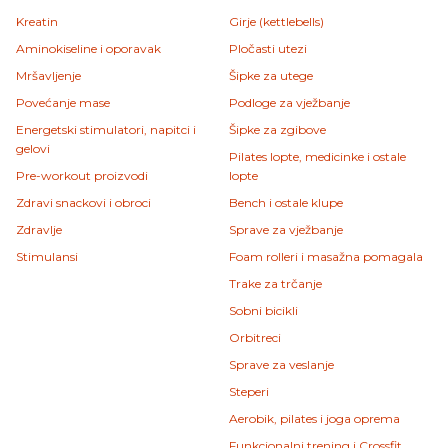
Kreatin
Girje (kettlebells)
Aminokiseline i oporavak
Pločasti utezi
Mršavljenje
Šipke za utege
Povećanje mase
Podloge za vježbanje
Energetski stimulatori, napitci i
Šipke za zgibove
gelovi
Pilates lopte, medicinke i ostale
Pre-workout proizvodi
lopte
Zdravi snackovi i obroci
Bench i ostale klupe
Zdravlje
Sprave za vježbanje
Stimulansi
Foam rolleri i masažna pomagala
Trake za trčanje
Sobni bicikli
Orbitreci
Sprave za veslanje
Steperi
Aerobik, pilates i joga oprema
Funkcionalni trening i Crossfit