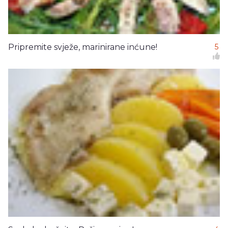
Pripremite svježe, marinirane inćune!
5