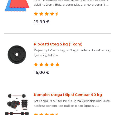
debljine 2 cm. Boje: crveno-plava, crno-crvena ili ...
19,99 €
Pločasti uteg 5 kg (1 kom)
Željezni pločasti uteg od 5 kg izrađen od kvalitetnog
lijevanog željeza.
15,00 €
Komplet utega i šipki Cembar 40 kg
Set utega i šipki težine 40 kg za vježbanje kod kuće.
Može se koristiti kao bučice ili kao šipka s u...