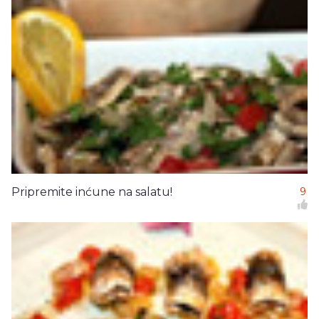
Pripremite inćune na salatu!
9