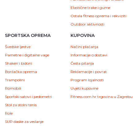
Elastične trake i gume
Ostala fitness oprema i rekviziti
Outdoor aktivnosti
SPORTSKA OPREMA
KUPOVINA
Švedske ljestve
Načini plaćanja
Pametne i digitalne vage
Informacije o dostavi
Shakeri i bidoni
Česta pitanja
Borilačka oprema
Reklamacije i povrat
Trampolini
Program lojalnosti
Romobili
Uvjeti kupovine
Sportski satovi i pedometri
Fitness.com.hr trgovina u Zagrebu
Stol za stolni tenis
Role
SUP daske za veslanje