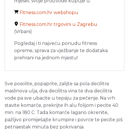
mjesec svoje proizvode kupuje u:
Fitness.com.hr webshopu
Fitness.com.hr trgovini u Zagrebu
(Vrbani)
Pogledaj i ti najveću ponudu fitness
opreme, sprava za vježbanje te dodataka
prehrani na jednom mjestu!
Sve posolite, popaprite, zalijte sa pola decilitra
maslinova ulja, dva decilitra vina te dva decilitra
vode pa sve ubacite u tepsiju za pečenje. Na vrh
stavite komarče, prekrijte ih alu folijom i pecite 40
min. na 180 C. Tada komarče lagano okrenite,
pažljivo promiješajte krumpire i povrće te pecite još
petnaestak minuta bez pokrivanja.