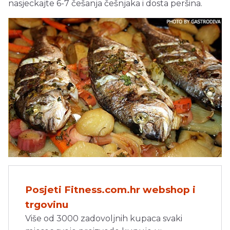
nasjeckajte 6-7 češanja češnjaka i dosta peršina.
Posjeti Fitness.com.hr webshop i
trgovinu
Više od 3000 zadovoljnih kupaca svaki