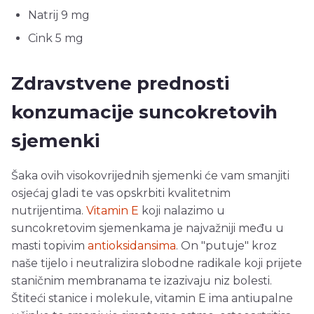
Natrij 9 mg
Cink 5 mg
Zdravstvene prednosti
konzumacije suncokretovih
sjemenki
Šaka ovih visokovrijednih sjemenki će vam smanjiti
osjećaj gladi te vas opskrbiti kvalitetnim
nutrijentima.
Vitamin E
koji nalazimo u
suncokretovim sjemenkama je najvažniji među u
masti topivim
antioksidansima
. On "putuje" kroz
naše tijelo i neutralizira slobodne radikale koji prijete
staničnim membranama te izazivaju niz bolesti.
Štiteći stanice i molekule, vitamin E ima antiupalne