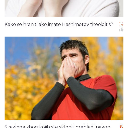
Kako se hraniti ako imate Hashimotov tireoiditis?
14
5 razloga zbog kojih ste skloniji prehladi nakon
8