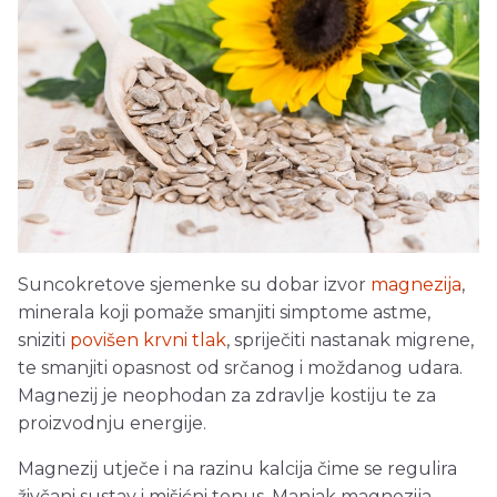
Suncokretove sjemenke su dobar izvor
magnezija
,
minerala koji pomaže smanjiti simptome astme,
sniziti
povišen krvni tlak
, spriječiti nastanak migrene,
te smanjiti opasnost od srčanog i moždanog udara.
Magnezij je neophodan za zdravlje kostiju te za
proizvodnju energije.
Magnezij utječe i na razinu kalcija čime se regulira
živčani sustav i mišićni tonus. Manjak magnezija