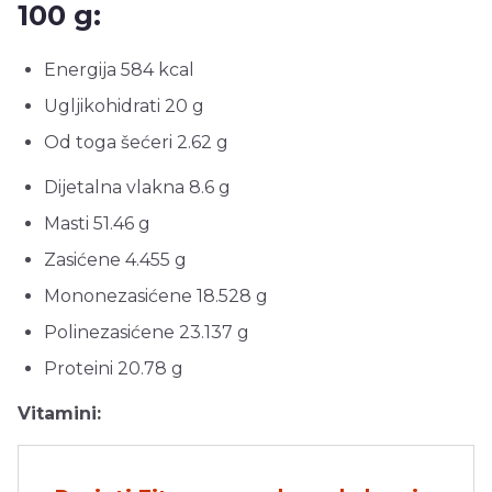
100 g:
Energija 584 kcal
Ugljikohidrati 20 g
Od toga šećeri 2.62 g
Dijetalna vlakna 8.6 g
Masti 51.46 g
Zasićene 4.455 g
Mononezasićene 18.528 g
Polinezasićene 23.137 g
Proteini 20.78 g
Vitamini: