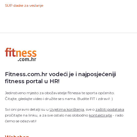
SUP daske za veslanje
Fitness.com.hr vodeći je i najposjećeniji
fitness portal u HR!
Jedinstveno mjesto za obožavatelje fitnessa te sporta općenito.
Čitajte, gledajte video i družite se s nama. Budite FIT i zdravi! :)
Svi oni pravni detalji su u
Uvjetima korištenja
, sve o
zaštiti podataka
pročitajte na linku, a za sve ostalo nas slobodno
kontaktirajte
- rado
ćemo se odazvati!