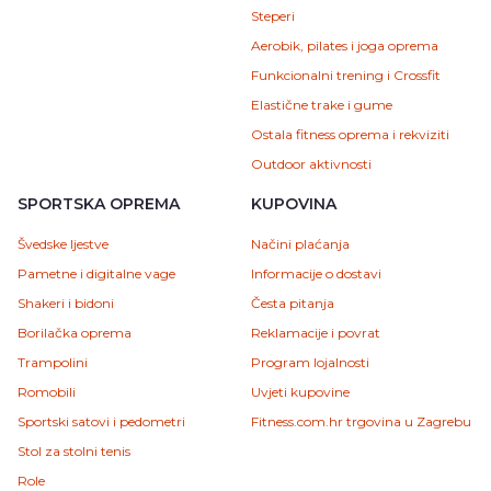
Steperi
Aerobik, pilates i joga oprema
Funkcionalni trening i Crossfit
Elastične trake i gume
Ostala fitness oprema i rekviziti
Outdoor aktivnosti
SPORTSKA OPREMA
KUPOVINA
Švedske ljestve
Načini plaćanja
Pametne i digitalne vage
Informacije o dostavi
Shakeri i bidoni
Česta pitanja
Borilačka oprema
Reklamacije i povrat
Trampolini
Program lojalnosti
Romobili
Uvjeti kupovine
Sportski satovi i pedometri
Fitness.com.hr trgovina u Zagrebu
Stol za stolni tenis
Role