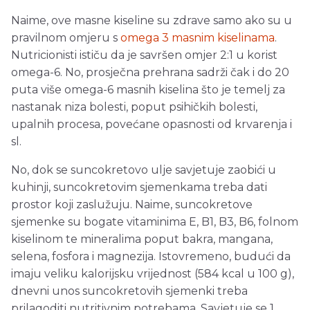
Naime, ove masne kiseline su zdrave samo ako su u
pravilnom omjeru s
omega 3 masnim kiselinama
.
Nutricionisti ističu da je savršen omjer 2:1 u korist
omega-6. No, prosječna prehrana sadrži čak i do 20
puta više omega-6 masnih kiselina što je temelj za
nastanak niza bolesti, poput psihičkih bolesti,
upalnih procesa, povećane opasnosti od krvarenja i
sl.
No, dok se suncokretovo ulje savjetuje zaobići u
kuhinji, suncokretovim sjemenkama treba dati
prostor koji zaslužuju. Naime, suncokretove
sjemenke su bogate vitaminima E, B1, B3, B6, folnom
kiselinom te mineralima poput bakra, mangana,
selena, fosfora i magnezija. Istovremeno, budući da
imaju veliku kalorijsku vrijednost (584 kcal u 100 g),
dnevni unos suncokretovih sjemenki treba
prilagoditi nutritivnim potrebama. Savjetuje se 1