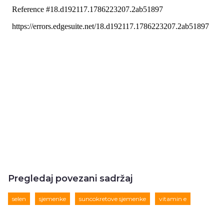
Pregledaj povezani sadržaj
selen
sjemenke
suncokretove sjemenke
vitamin e