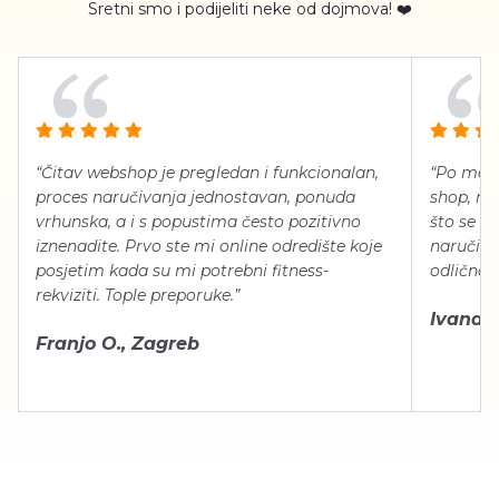
Sretni smo i podijeliti neke od dojmova! ❤️
“Čitav webshop je pregledan i funkcionalan,
“Po meni
proces naručivanja jednostavan, ponuda
shop, neg
vrhunska, a i s popustima često pozitivno
što se ti
iznenadite. Prvo ste mi online odredište koje
naručiti
posjetim kada su mi potrebni fitness-
odlično 
rekviziti. Tople preporuke.”
Ivana Š.
Franjo O., Zagreb