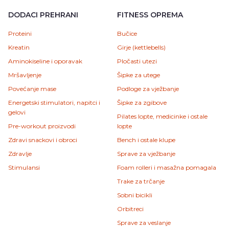
DODACI PREHRANI
FITNESS OPREMA
Proteini
Bučice
Kreatin
Girje (kettlebells)
Aminokiseline i oporavak
Pločasti utezi
Mršavljenje
Šipke za utege
Povećanje mase
Podloge za vježbanje
Energetski stimulatori, napitci i
Šipke za zgibove
gelovi
Pilates lopte, medicinke i ostale
Pre-workout proizvodi
lopte
Zdravi snackovi i obroci
Bench i ostale klupe
Zdravlje
Sprave za vježbanje
Stimulansi
Foam rolleri i masažna pomagala
Trake za trčanje
Sobni bicikli
Orbitreci
Sprave za veslanje