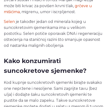
može biti krivac za povišen krvni tlak,
grčeve u
mišićima
, migrenu, umor i iscrpljenost.
Selen
je također jedan od minerala kojeg u
suncokretovim sjemenkama ima u velikom
postotku. Selen potiče oporavak DNA i regeneraciju
oštećenja na staničnoj razini što smanjuje opasnost
od nastanka malignih oboljenja.
Kako konzumirati
suncokretove sjemenke?
Kod kupnje suncokretovih sjemenki birajte svakako
one nepržene i nesoljene. Sami zagrijte tavu (bez
ulja) i dodajte šaku suncokretovih sjemenki te
pustite da se malo zapeku. Takve suncokretove
sjemenke možete dodati u salatu s mesom ili tunom