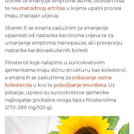
učinke te smanjuje simptome astme, osteoartritisa
te
reumatoidnog artritisa
u kojima upalni procesi
imaju značajan utjecaj.
Vitamin E se smatra zaslužnim za smanjenje
opasnosti od nastanka karcinoma crijeva te za
umanjenje simptoma menopauze, ali i prevenciju
nastanka kardiovaskularnih bolesti.
Fitosteroli koje nalazimo u suncokretovim
sjemenkama imaju sličnu strukturu kao kolesterol,
a smatra ih se zaslužnima za
snižavanje razine
kolesterola
u krvi te
poboljšanje imuniteta
. Uz
pistacije, upravo su suncokretove sjemenke
najbogatije grickalice ovoga tipa s fitosterolima
(270-289 mg/100 g).