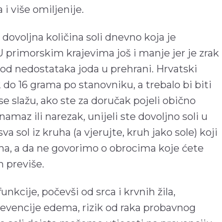
 i više omiljenije.
i dovoljna količina soli dnevno koja je
U primorskim krajevima još i manje jer je zrak
 od nedostataka joda u prehrani. Hrvatski
 do 16 grama po stanovniku, a trebalo bi biti
 se slažu, ako ste za doručak pojeli obično
namaz ili narezak, unijeli ste dovoljno soli u
va sol iz kruha (a vjerujte, kruh jako sole) koji
na, a da ne govorimo o obrocima koje ćete
m previše.
unkcije, počevši od srca i krvnih žila,
revencije edema, rizik od raka probavnog