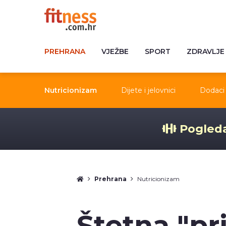
PREHRANA
VJEŽBE
SPORT
ZDRAVLJE
Nutricionizam
Dijete i jelovnici
Dodaci 
Pogleda
Prehrana
Nutricionizam
Štetna "pr