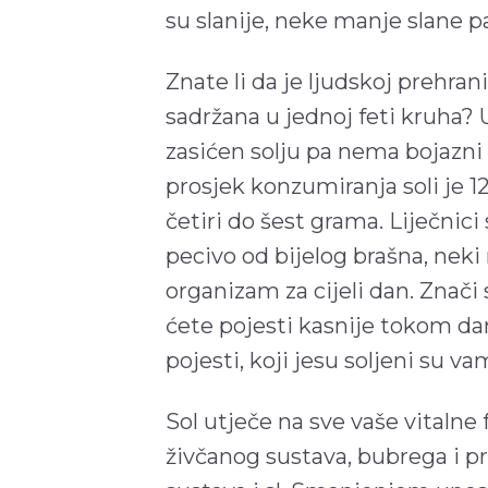
su slanije, neke manje slane pa
Znate li da je ljudskoj prehran
sadržana u jednoj feti kruha? 
zasićen solju pa nema bojazni
prosjek konzumiranja soli je 12
četiri do šest grama. Liječnici
pecivo od bijelog brašna, neki 
organizam za cijeli dan. Znači s
ćete pojesti kasnije tokom da
pojesti, koji jesu soljeni su va
Sol utječe na sve vaše vitalne f
živčanog sustava, bubrega i p