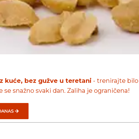
iz kuće, bez gužve u teretani
- trenirajte bilo
te se snažno svaki dan. Zaliha je ograničena!
 DANAS