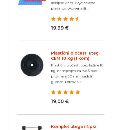
debljine 2 cm. Boje: crveno-
plava, crno-crvena ili ...
19,99 €
Plastični pločasti uteg
CEM 10 kg (1 kom)
Plastični pločasti uteg težine 10
kg, namijenjen za sve šipke
promjera 30 mm, sadrži
gumenu presvlak...
19,00 €
Komplet utega i šipki