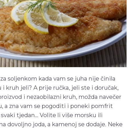
za soljenkom kada vam se juha nije činila
i kruh jeli? A prije ručka, jeli ste i doručak,
roizvod i nezaobilazni kruh, možda navečer
iju, a zna vam se pogoditi i poneki pomfrit
vaki tjedan… Volite li više morsku ili
a dovoljno joda, a kamenoj se dodaje. Neke