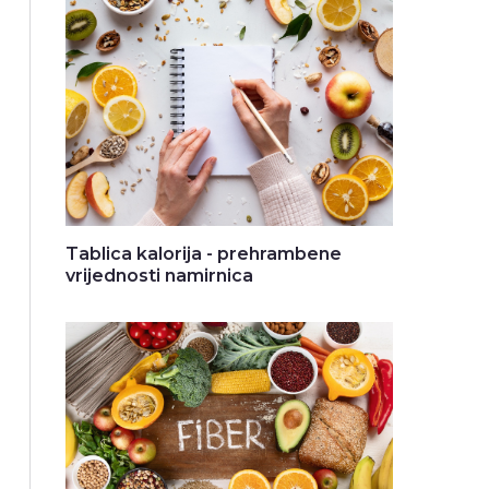
Tablica kalorija - prehrambene
vrijednosti namirnica