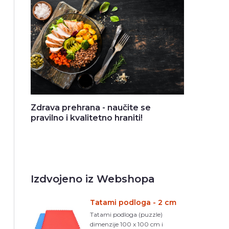
Zdrava prehrana - naučite se
pravilno i kvalitetno hraniti!
Izdvojeno iz Webshopa
Tatami podloga - 2 cm
Tatami podloga (puzzle)
dimenzije 100 x 100 cm i