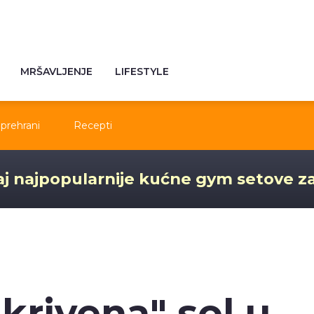
MRŠAVLJENJE
LIFESTYLE
prehrani
Recepti
j najpopularnije kućne gym setove z
ikrivena" sol u