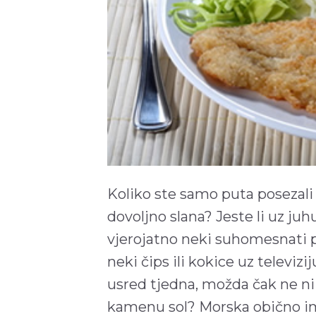
Koliko ste samo puta posezali 
dovoljno slana? Jeste li uz juhu 
vjerojatno neki suhomesnati p
neki čips ili kokice uz televiz
usred tjedna, možda čak ne ni s
kamenu sol? Morska obično im