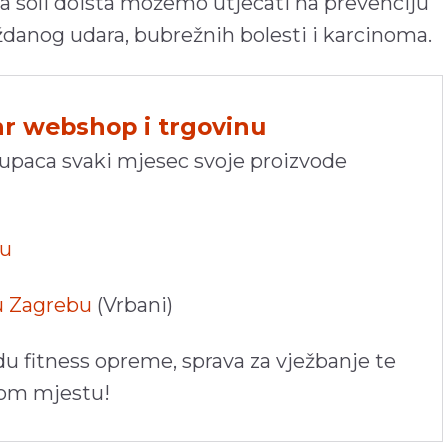
a soli doista možemo utjecati na prevenciju
ždanog udara, bubrežnih bolesti i karcinoma.
hr webshop i trgovinu
kupaca svaki mjesec svoje proizvode
pu
 u Zagrebu
(Vrbani)
du fitness opreme, sprava za vježbanje te
nom mjestu!