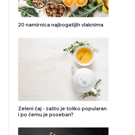
20 namirnica najbogatijih vlaknima
Zeleni čaj - zašto je toliko popularan
i po čemu je poseban?