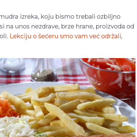
udra izreka, koju bismo trebali ozbiljno
si na unos nezdrave, brze hrane, proizvoda od
oli.
Lekciju o šećeru smo vam već održali
,