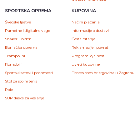
SPORTSKA OPREMA
KUPOVINA
Švedske ljestve
Načini plaćanja
Pametne i digitalne vage
Informacije o dostavi
Shakeri i bidoni
Česta pitanja
Borilačka oprema
Reklamacije i povrat
Trampolini
Program lojalnosti
Romobili
Uvjeti kupovine
Sportski satovi i pedometri
Fitness.com.hr trgovina u Zagrebu
Stol za stolni tenis
Role
SUP daske za veslanje