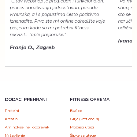
“Čitav webshop je pregledan i funkcionalan,
“Po meni
proces naručivanja jednostavan, ponuda
shop, neg
vrhunska, a i s popustima često pozitivno
što se ti
iznenadite. Prvo ste mi online odredište koje
naručiti
posjetim kada su mi potrebni fitness-
odlično 
rekviziti. Tople preporuke.”
Ivana Š.
Franjo O., Zagreb
DODACI PREHRANI
FITNESS OPREMA
Proteini
Bučice
Kreatin
Girje (kettlebells)
Aminokiseline i oporavak
Pločasti utezi
Mršavljenje
Šipke za utege