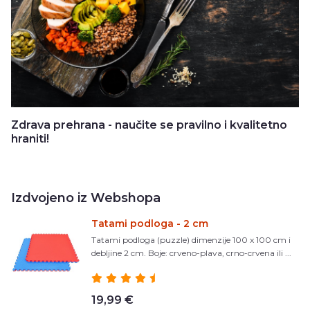
Zdrava prehrana - naučite se pravilno i kvalitetno
hraniti!
Izdvojeno iz Webshopa
Tatami podloga - 2 cm
Tatami podloga (puzzle) dimenzije 100 x 100 cm i
debljine 2 cm. Boje: crveno-plava, crno-crvena ili ...
19,99 €