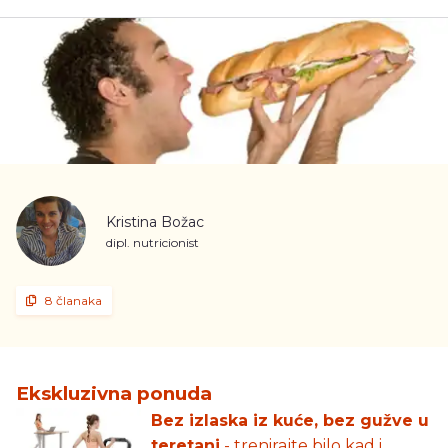
Kristina Božac
dipl. nutricionist
8 članaka
Ekskluzivna ponuda
Bez izlaska iz kuće, bez gužve u
teretani
- trenirajte bilo kad i