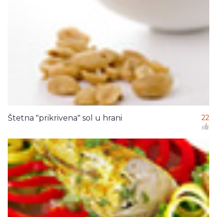
Štetna "prikrivena" sol u hrani
22