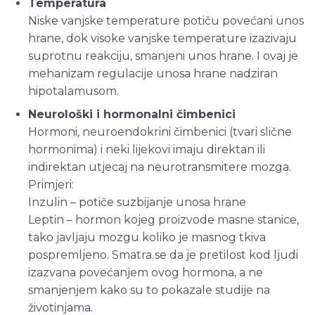
Temperatura
Niske vanjske temperature potiču povećani unos
hrane, dok visoke vanjske temperature izazivaju
suprotnu reakciju, smanjeni unos hrane. I ovaj je
mehanizam regulacije unosa hrane nadziran
hipotalamusom.
Neurološki i hormonalni čimbenici
Hormoni, neuroendokrini čimbenici (tvari slične
hormonima) i neki lijekovi imaju direktan ili
indirektan utjecaj na neurotransmitere mozga.
Primjeri:
Inzulin – potiče suzbijanje unosa hrane
Leptin – hormon kojeg proizvode masne stanice,
tako javljaju mozgu koliko je masnog tkiva
pospremljeno. Smatra se da je pretilost kod ljudi
izazvana povećanjem ovog hormona, a ne
smanjenjem kako su to pokazale studije na
životinjama.