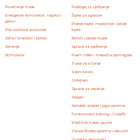
Povećanje mase
Podloge za vježbanje
Energetski stimulatori, napitci i
Šipke za zgibove
gelovi
Pilates lopte, medicinke i ostale
Pre-workout proizvodi
lopte
Zdravi snackovi i obroci
Bench i ostale klupe
Zdravlje
Sprave za vježbanje
Stimulansi
Foam rolleri i masažna pomagala
Trake za trčanje
Sobni bicikli
Orbitreci
Sprave za veslanje
Steperi
Aerobik, pilates i joga oprema
Funkcionalni trening i Crossfit
Elastične trake i gume
Ostala fitness oprema i rekviziti
Outdoor aktivnosti