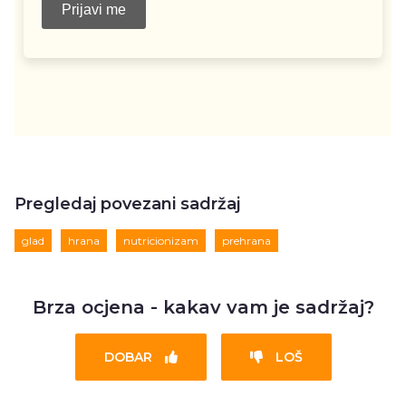
Pregledaj povezani sadržaj
glad
hrana
nutricionizam
prehrana
Brza ocjena - kakav vam je sadržaj?
DOBAR
LOŠ