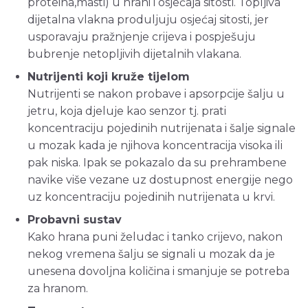
proteina,masti) u hrani i osjećaja sitosti. Topljiva
dijetalna vlakna produljuju osjećaj sitosti, jer
usporavaju pražnjenje crijeva i pospješuju
bubrenje netopljivih dijetalnih vlakana.
Nutrijenti koji kruže tijelom
Nutrijenti se nakon probave i apsorpcije šalju u
jetru, koja djeluje kao senzor tj. prati
koncentraciju pojedinih nutrijenata i šalje signale
u mozak kada je njihova koncentracija visoka ili
pak niska. Ipak se pokazalo da su prehrambene
navike više vezane uz dostupnost energije nego
uz koncentraciju pojedinih nutrijenata u krvi.
Probavni sustav
Kako hrana puni želudac i tanko crijevo, nakon
nekog vremena šalju se signali u mozak da je
unesena dovoljna količina i smanjuje se potreba
za hranom.