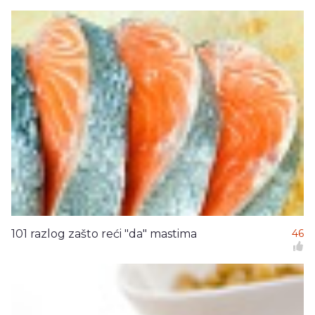
101 razlog zašto reći "da" mastima
46