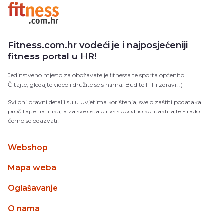
Fitness.com.hr vodeći je i najposjećeniji
fitness portal u HR!
Jedinstveno mjesto za obožavatelje fitnessa te sporta općenito.
Čitajte, gledajte video i družite se s nama. Budite FIT i zdravi! :)
Svi oni pravni detalji su u
Uvjetima korištenja
, sve o
zaštiti podataka
pročitajte na linku, a za sve ostalo nas slobodno
kontaktirajte
- rado
ćemo se odazvati!
Webshop
Mapa weba
Oglašavanje
O nama