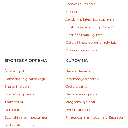
Sprave za veslanje
Steperi
Aerobik, pilates i joga oprema
Funkcionalni trening i Crossfit
Elastične trake i gume
Ostala fitness oprema i rekviziti
Outdoor aktivnosti
SPORTSKA OPREMA
KUPOVINA
Švedske ljestve
Načini plaćanja
Pametne i digitalne vage
Informacije o dostavi
Shakeri i bidoni
Česta pitanja
Borilačka oprema
Reklamacije i povrat
Trampolini
Program lojalnosti
Romobili
Uvjeti kupovine
Sportski satovi i pedometri
Fitness.com.hr trgovina u Zagrebu
Stol za stolni tenis