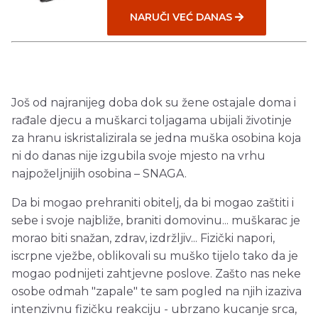
NARUČI VEĆ DANAS
Još od najranijeg doba dok su žene ostajale doma i
rađale djecu a muškarci toljagama ubijali životinje
za hranu iskristalizirala se jedna muška osobina koja
ni do danas nije izgubila svoje mjesto na vrhu
najpoželjnijih osobina – SNAGA.
Da bi mogao prehraniti obitelj, da bi mogao zaštiti i
sebe i svoje najbliže, braniti domovinu... muškarac je
morao biti snažan, zdrav, izdržljiv... Fizički napori,
iscrpne vježbe, oblikovali su muško tijelo tako da je
mogao podnijeti zahtjevne poslove. Zašto nas neke
osobe odmah "zapale" te sam pogled na njih izaziva
intenzivnu fizičku reakciju - ubrzano kucanje srca,