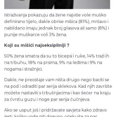
Istraživanja pokazuju da žene najviše vole muško
definirano tijelo, dakle obrise mišića (81%), mršavo i
nabildano imaju jednak broj glasova ali samo (8%) i
punije muškarce voli 3% žena.
Koji su mišići najseksipilniji ?
50% žena smatra da su to bicepsi i ruke, 14% traži ih
na trbuhu, 18% na prsima, 9% na leđima i 9% na
nogama i stražnjici.
Dakle, ne preostaje vam ništa drugo nego baciti se
na pod i odraditi par serija sklekova. Kad njih završite
možete nastaviti s trbušnjacima i kao šećer na kraju
za čvrstu guzu i noge par serija čučnjeva.
Ako se usput još i pridržavate savjeta kako zdravo
jesti, koliko vode piti dnevno, očekujte za par