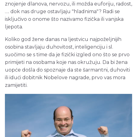
znojenje dlanova, nervozu, ili možda euforiju, radost,
…. dok nas druge ostavljaju "hladnima"? Radi se
isključivo o onome što nazivamo fizička ili vanjska
ljepota.
Koliko god žene danas na ljestvicu najpoželjnijih
osobina stavljaju duhovitost, inteligenciju i sl.
suočimo se s time da je fizički izgled ono što se prvo
primijeti na osobama koje nas okružuju. Da bi žena
uopće došla do spoznaje da ste šarmantni, duhoviti
ili idući dobitnik Nobelove nagrade, prvo vas mora
zamijetiti.