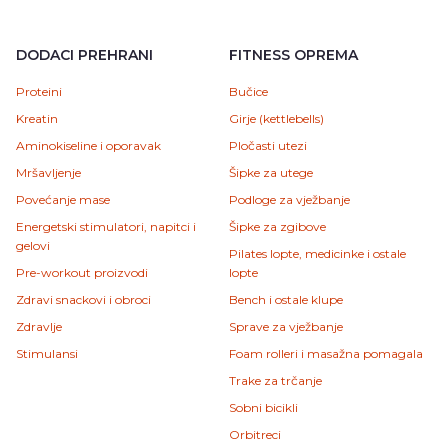
DODACI PREHRANI
FITNESS OPREMA
Proteini
Bučice
Kreatin
Girje (kettlebells)
Aminokiseline i oporavak
Pločasti utezi
Mršavljenje
Šipke za utege
Povećanje mase
Podloge za vježbanje
Energetski stimulatori, napitci i
Šipke za zgibove
gelovi
Pilates lopte, medicinke i ostale
Pre-workout proizvodi
lopte
Zdravi snackovi i obroci
Bench i ostale klupe
Zdravlje
Sprave za vježbanje
Stimulansi
Foam rolleri i masažna pomagala
Trake za trčanje
Sobni bicikli
Orbitreci