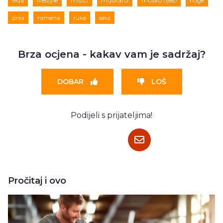
leđa
lifestyle
mišići
muškarci
muško tijelo
noge
prsa
ramena
ruke
seks
Brza ocjena - kakav vam je sadržaj?
DOBAR
LOŠ
Podijeli s prijateljima!
Pročitaj i ovo