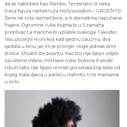
da se nabildate kao Rambo, Terminator ili neka
treća figura nametnuta Hollywoodom – GRIJEŠITE!
Žene ne vole razmetljivce, a ni steroidima napuhane
frajere. Ogromne ruke kojima bi u 5 zamaha
preplivao La manche bi uplašile svakoga. Također,
nisu poželjni ni oni koji kad sjednu zauzmu dva
sjedala u kinu, jer im je promjer noge jednak širini
stolice. Shvatili ste poantu. Kao što nije lijepo vidjeti
opuštene mišiće, mlohave ruke, bokove ili pivski
trbuh tako nije lijepo ni imati gorostasa kraj sebe od
kojeg mala djeca u parkiću mahnito trče mamama
u krilo.