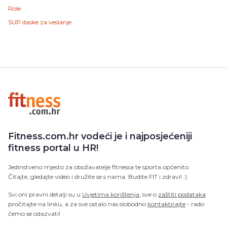
Role
SUP daske za veslanje
Fitness.com.hr vodeći je i najposjećeniji
fitness portal u HR!
Jedinstveno mjesto za obožavatelje fitnessa te sporta općenito.
Čitajte, gledajte video i družite se s nama. Budite FIT i zdravi! :)
Svi oni pravni detalji su u
Uvjetima korištenja
, sve o
zaštiti podataka
pročitajte na linku, a za sve ostalo nas slobodno
kontaktirajte
- rado
ćemo se odazvati!