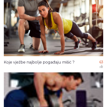
Koje vježbe najbolje pogađaju mišić ?
63