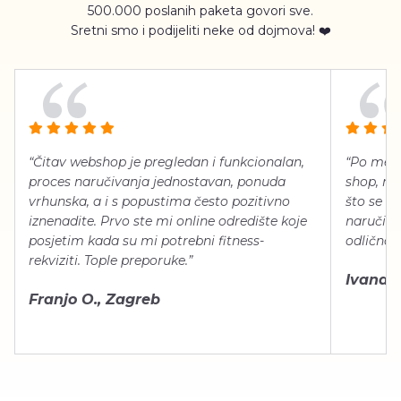
500.000 poslanih paketa govori sve.
Sretni smo i podijeliti neke od dojmova! ❤️
“Čitav webshop je pregledan i funkcionalan,
“Po meni
proces naručivanja jednostavan, ponuda
shop, neg
vrhunska, a i s popustima često pozitivno
što se ti
iznenadite. Prvo ste mi online odredište koje
naručiti
posjetim kada su mi potrebni fitness-
odlično 
rekviziti. Tople preporuke.”
Ivana Š.
Franjo O., Zagreb