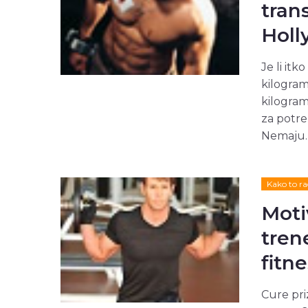
tran
Hol
Je li it
kilogram
kilogram
za potre
Nemaju..
Kako to ra
Moti
tren
fitne
Cure pri