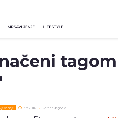
MRŠAVLJENJE
LIFESTYLE
značeni tagom
"
 vježbanje
3.7.2016.
•
Zorana Jagodić