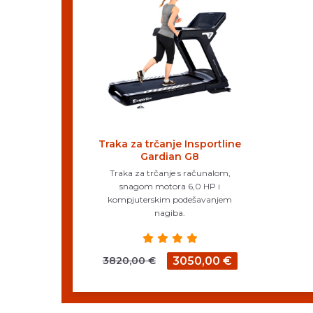
Traka za trčanje Insportline
Gardian G8
Traka za trčanje s računalom,
snagom motora 6,0 HP i
kompjuterskim podešavanjem
nagiba.
3820,00 €
3050,00 €