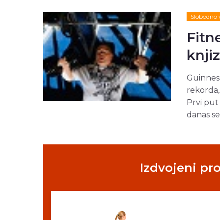
Slobodno 
Fitn
knjiz
Guinness
rekorda,
Prvi put
danas se 
Izdvojeni pr