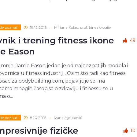
de poznati
19.12.2015.
•
Mirjana Kolac, prof. kineziologije
vnik i trening fitness ikone
49
e Eason
nje, Jamie Eason jedan je od najpoznatijih modela i
ornica u fitness industriji . Osim što radi kao fitness
pisac za bodybuilding.com, pojavljuje se i na
cama mnogih časopisa o zdravlju i fitnessu te u
a o...
de poznati
8.10.2015.
•
Ivana Ajduković
mpresivnije fizičke
10