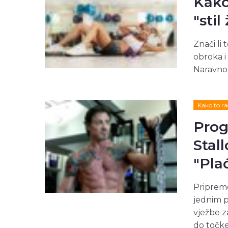
Kako
"stil
Znači li
obroka i
Naravno 
Kako to ra
Prog
Stal
"Pla
Pripreme
jednim p
vježbe z
do točke