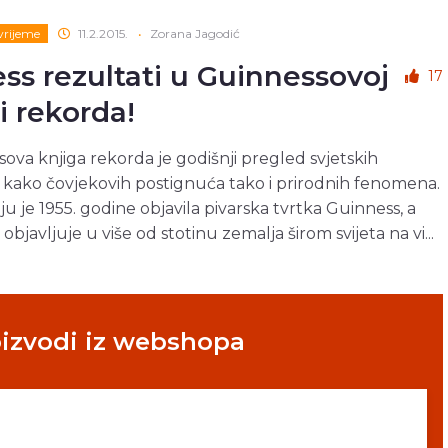
vrijeme
11.2.2015.
•
Zorana Jagodić
ess rezultati u Guinnessovoj
17
i rekorda!
ova knjiga rekorda je godišnji pregled svjetskih
 kako čovjekovih postignuća tako i prirodnih fenomena.
 ju je 1955. godine objavila pivarska tvrtka Guinness, a
objavljuje u više od stotinu zemalja širom svijeta na vi...
oizvodi iz webshopa