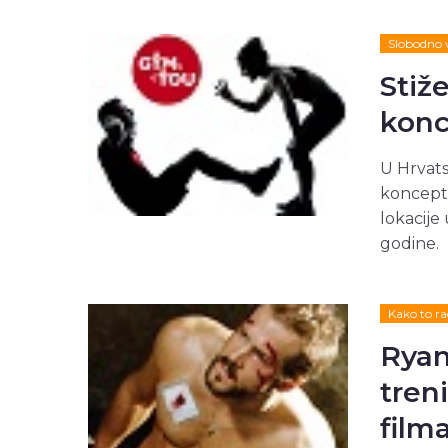
Slobodno 
Stiž
konc
U Hrvat
koncept 
lokacije 
godine.
Kako to ra
Ryan
tren
film