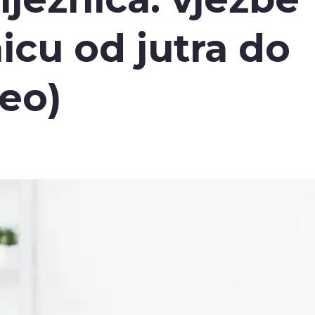
nicu od jutra do
deo)