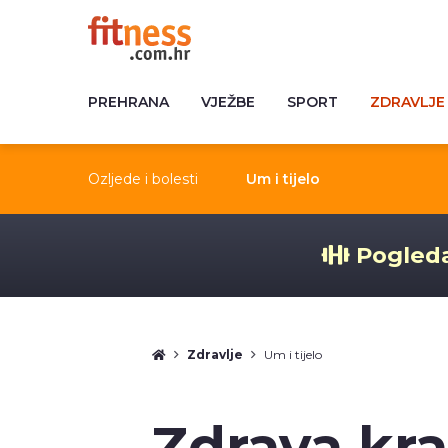
PREHRANA
VJEŽBE
SPORT
ZDRAVLJE
Ozljede i bolesti
Um i tijelo
Pogleda
Zdravlje
Um i tijelo
Zdrava kra