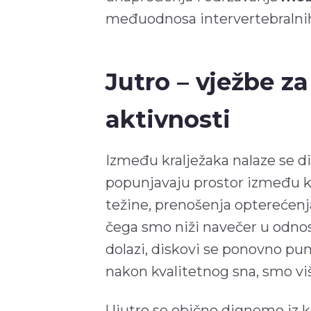
međuodnosa intervertebralnih
Jutro – vježbe z
aktivnosti
Između kralježaka nalaze se di
popunjavaju prostor između kr
težine, prenošenja opterećenja
čega smo niži navečer u odnos
dolazi, diskovi se ponovno pune
nakon kvalitetnog sna, smo viš
Ujutro se obično dignemo iz 