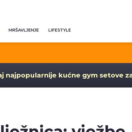
MRŠAVLJENJE
LIFESTYLE
j najpopularnije kućne gym setove z
lježnica: vježbe