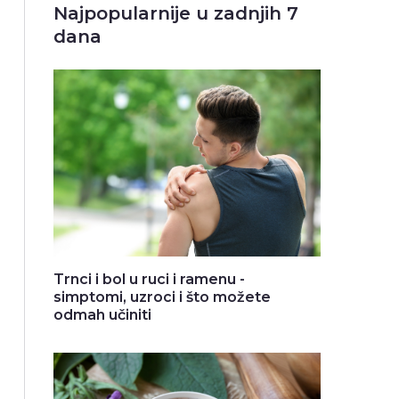
Najpopularnije u zadnjih 7
dana
Trnci i bol u ruci i ramenu -
simptomi, uzroci i što možete
odmah učiniti