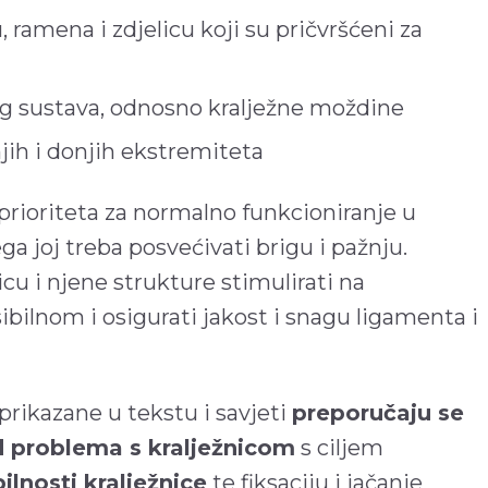
, ramena i zdjelicu koji su pričvršćeni za
og sustava, odnosno kralježne moždine
jih i donjih ekstremiteta
 prioriteta za normalno funkcioniranje u
 joj treba posvećivati brigu i pažnju.
cu i njene strukture stimulirati na
sibilnom i osigurati jakost i snagu ligamenta i
 prikazane u tekstu i savjeti
preporučaju se
 problema s kralježnicom
s ciljem
lnosti kralježnice
te fiksaciju i jačanje