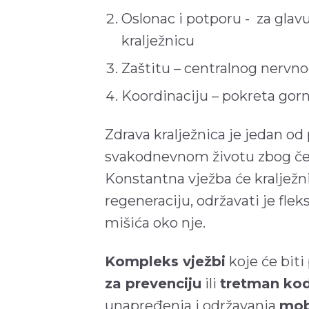
Oslonac i potporu - za glavu
kralježnicu
Zaštitu – centralnog nervn
Koordinaciju – pokreta gorn
Zdrava kralježnica je jedan od
svakodnevnom životu zbog čega
Konstantna vježba će kralježni
regeneraciju, održavati je flek
mišića oko nje.
Kompleks vježbi
koje će biti
za prevenciju
ili
tretman kod
unapređenja i održavanja
mobi