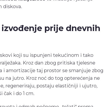
 diskova.
a izvođenje prije dnevnih
skovi koji su ispunjeni tekućinom i tako
alježaka. Kroz dan zbog pritiska tjelesne
 i amortizacije taj prostor se smanjuje zbog
u na jutro. Kroz noć do tog opterećenja ne
, regeneriraju, postaju elastičniji i ujutro,
i čak i do 1 cm.
kreveta i odmah počnemo „trčati“ prema