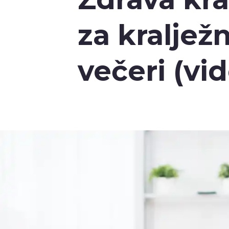
za kraljež
večeri (vi