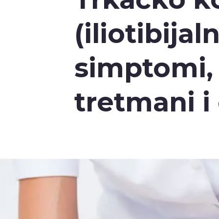
(iliotibija
simptomi, 
tretmani i