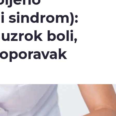
lni sindrom):
uzrok boli,
 oporavak