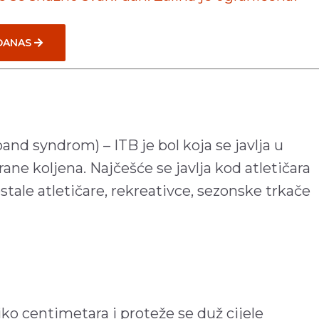
 DANAS
l band syndrom) – ITB je bol koja se javlja u
trane koljena. Najčešće se javlja kod atletičara
stale atletičare, rekreativce, sezonske trkače
oliko centimetara i proteže se duž cijele