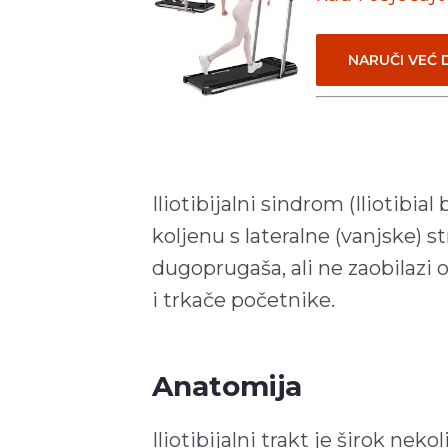
NARUČI VEĆ
Iliotibijalni sindrom (Iliotibia
koljenu s lateralne (vanjske) s
dugoprugaša, ali ne zaobilazi o
i trkače početnike.
Anatomija
Iliotibijalni trakt je širok nek