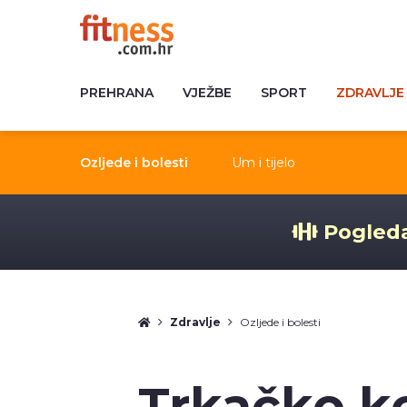
PREHRANA
VJEŽBE
SPORT
ZDRAVLJE
Ozljede i bolesti
Um i tijelo
Pogleda
Zdravlje
Ozljede i bolesti
Trkačko k