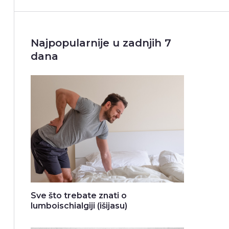
Najpopularnije u zadnjih 7
dana
Sve što trebate znati o
lumboischialgiji (išijasu)