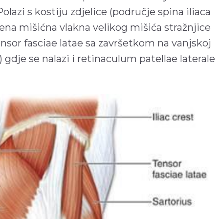
olazi s kostiju zdjelice (područje spina iliaca
žena mišićna vlakna velikog mišića stražnjice
nsor fasciae latae sa završetkom na vanjskoj
) gdje se nalazi i retinaculum patellae laterale