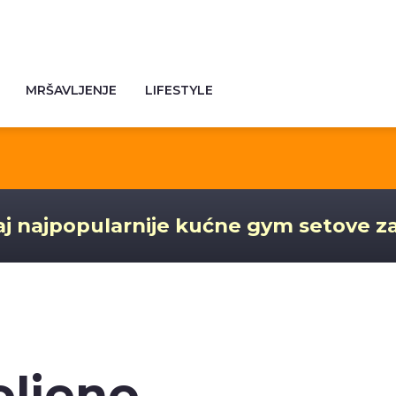
MRŠAVLJENJE
LIFESTYLE
j najpopularnije kućne gym setove z
oljeno