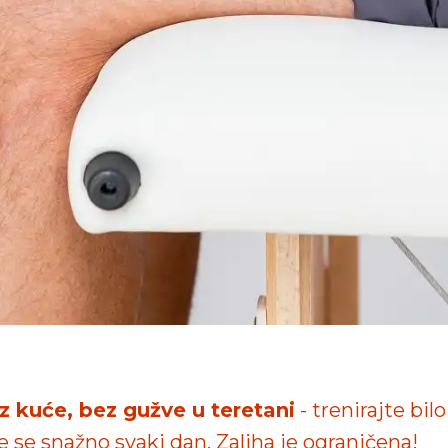
iz kuće, bez gužve u teretani
- trenirajte bilo
te se snažno svaki dan. Zaliha je ograničena!