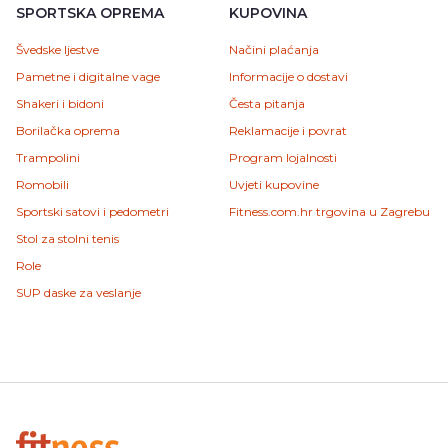
SPORTSKA OPREMA
KUPOVINA
Švedske ljestve
Načini plaćanja
Pametne i digitalne vage
Informacije o dostavi
Shakeri i bidoni
Česta pitanja
Borilačka oprema
Reklamacije i povrat
Trampolini
Program lojalnosti
Romobili
Uvjeti kupovine
Sportski satovi i pedometri
Fitness.com.hr trgovina u Zagrebu
Stol za stolni tenis
Role
SUP daske za veslanje