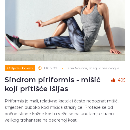
Ozljede i bolesti
1.10.2021.
•
Lana Novota, mag. kineziologije
Sindrom piriformis - mišić
405
koji pritišće išijas
Piriformis je mali, relativno kratak i često nepoznat mišić,
smješten duboko kod mišića stražnjice. Proteže se od
bočne strane križne kosti i veže se na unutarnju stranu
velikog trohantera na bedrenoj kosti.