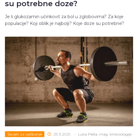
su potrebne doze?
Je li glukozamin učinkovit za bol u zglobovima? Za koje
populacije? Koji oblik je najbolji? Koje doze su potrebne?
Savjeti za vježbanje
29.3.2021.
•
Luka Pleša, mag. kineziologije