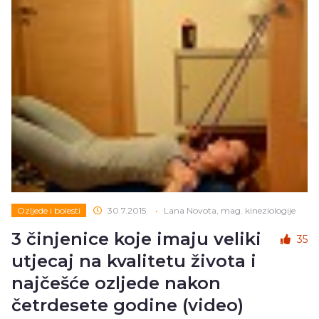
Ozljede i bolesti
30.7.2015.
•
Lana Novota, mag. kineziologije
3 činjenice koje imaju veliki
35
utjecaj na kvalitetu života i
najčešće ozljede nakon
četrdesete godine (video)