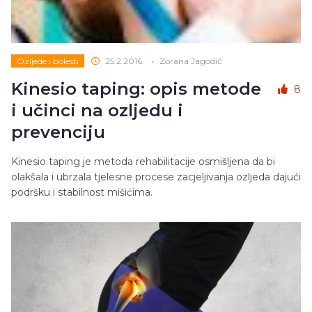
Ozljede i bolesti
25.2.2016.
•
Zorana Jagodić
Kinesio taping: opis metode
8
i učinci na ozljedu i
prevenciju
Kinesio taping je metoda rehabilitacije osmišljena da bi
olakšala i ubrzala tjelesne procese zacjeljivanja ozljeda dajući
podršku i stabilnost mišićima.