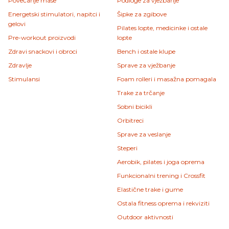
Povećanje mase
Podloge za vježbanje
Energetski stimulatori, napitci i
Šipke za zgibove
gelovi
Pilates lopte, medicinke i ostale
Pre-workout proizvodi
lopte
Zdravi snackovi i obroci
Bench i ostale klupe
Zdravlje
Sprave za vježbanje
Stimulansi
Foam rolleri i masažna pomagala
Trake za trčanje
Sobni bicikli
Orbitreci
Sprave za veslanje
Steperi
Aerobik, pilates i joga oprema
Funkcionalni trening i Crossfit
Elastične trake i gume
Ostala fitness oprema i rekviziti
Outdoor aktivnosti