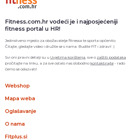
Fitness.com.hr vodeći je i najposjećeniji
fitness portal u HR!
Jedinstveno mjesto za obožavatelje fitnessa te sporta općenito.
Čitajte, gledajte video i družite se s nama. Budite FIT i zdravi! :)
Svi oni pravni detalji su u
Uvjetima korištenja
, sve o
zaštiti podataka
pročitajte na linku, a za sve ostalo nas slobodno
kontaktirajte
- rado
ćemo se odazvati!
Webshop
Mapa weba
Oglašavanje
O nama
Fitplus.si