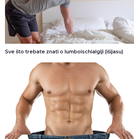
Sve što trebate znati o lumboischialgiji (išijasu)