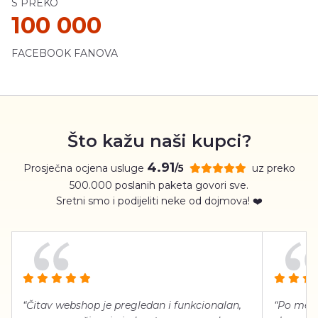
S PREKO
100 000
FACEBOOK FANOVA
Što kažu naši kupci?
4.91
Prosječna ocjena usluge
uz preko
/5
500.000 poslanih paketa govori sve.
Sretni smo i podijeliti neke od dojmova! ❤️
“Čitav webshop je pregledan i funkcionalan,
“Po meni