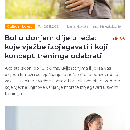
Ozljede i bolesti
26.11.2021.
•
Lana Novota, mag. kineziologije
Bol u donjem dijelu leđa:
86
koje vježbe izbjegavati i koji
koncept treninga odabrati
Ako ste skloni boli u leđima, uklještenjima ili je iza vas
ozljeda kralježnice, vježbanje je nešto što je obavezno za
vas, ali uz birane vježbe i oprez. U članku će biti navedeno
koje vježbe i njihove varijacije morate izbjegavati u svom
treningu.