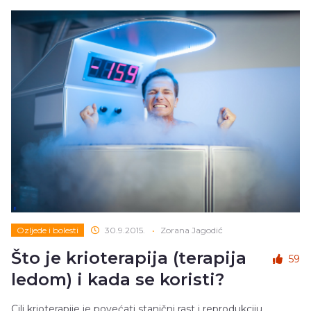
Ozljede i bolesti
30.9.2015.
•
Zorana Jagodić
Što je krioterapija (terapija
59
ledom) i kada se koristi?
Cilj krioterapije je povećati stanični rast i reprodukciju