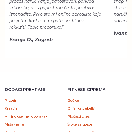
proces naručivanja jednostavan, ponuda
shop, neg
vrhunska, a i s popustima često pozitivno
što se ti
iznenadite. Prvo ste mi online odredište koje
naručiti
posjetim kada su mi potrebni fitness-
odlično 
rekviziti. Tople preporuke.”
Ivana Š.
Franjo O., Zagreb
DODACI PREHRANI
FITNESS OPREMA
Proteini
Bučice
Kreatin
Girje (kettlebells)
Aminokiseline i oporavak
Pločasti utezi
Mršavljenje
Šipke za utege