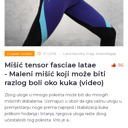
Ozljede i bolesti
11.1.2016.
•
Lana Novota, mag. kineziologije
Mišić tensor fasciae latae
86
- Maleni mišić koji može biti
razlog boli oko kuka (video)
Zbog uloge u mnogo pokreta može biti dio mnogih
mišićnih disbalansa. Uzimajući u obzir da igra važnu ulogu u
premještanju noge prema naprijed i stabilizaciji kuka
prilikom hodanja i trčanja, njegova uloga raste zbog
učestalosti tog pokreta. Vrlo je a...