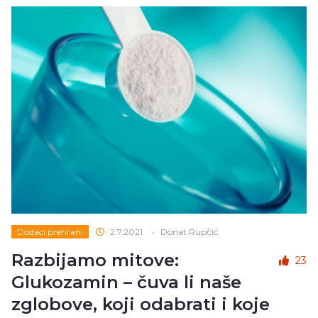
Dodaci prehrani
2.7.2021.
•
Donat Rupčić
Razbijamo mitove:
23
Glukozamin – čuva li naše
zglobove, koji odabrati i koje