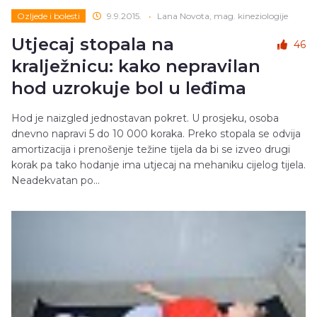
Ozljede i bolesti
9.9.2015.
•
Lana Novota, mag. kineziologije
Utjecaj stopala na
46
kralježnicu: kako nepravilan
hod uzrokuje bol u leđima
Hod je naizgled jednostavan pokret. U prosjeku, osoba
dnevno napravi 5 do 10 000 koraka. Preko stopala se odvija
amortizacija i prenošenje težine tijela da bi se izveo drugi
korak pa tako hodanje ima utjecaj na mehaniku cijelog tijela.
Neadekvatan po...