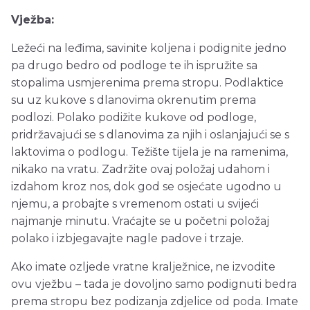
Vježba:
Ležeći na leđima, savinite koljena i podignite jedno
pa drugo bedro od podloge te ih ispružite sa
stopalima usmjerenima prema stropu. Podlaktice
su uz kukove s dlanovima okrenutim prema
podlozi. Polako podižite kukove od podloge,
pridržavajući se s dlanovima za njih i oslanjajući se s
laktovima o podlogu. Težište tijela je na ramenima,
nikako na vratu. Zadržite ovaj položaj udahom i
izdahom kroz nos, dok god se osjećate ugodno u
njemu, a probajte s vremenom ostati u svijeći
najmanje minutu. Vraćajte se u početni položaj
polako i izbjegavajte nagle padove i trzaje.
Ako imate ozljede vratne kralježnice, ne izvodite
ovu vježbu – tada je dovoljno samo podignuti bedra
prema stropu bez podizanja zdjelice od poda. Imate