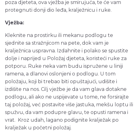
poza djeteta, ova vježba je smirujuća, te će vam
protegnuti donji dio leđa, kralježnicu i ruke.
Vježba:
Kleknite na prostirku ili mekanu podlogu te
sjednite sa stražnjicom na pete, dok vam je
kralježnica uspravna. Izdahnite i polako se spustite
dolje i naprijed u Položaj djeteta, koristeći ruke za
potporu. Ruke neka vam budu ispružene u liniji
ramena, a dlanovi oslonjeni o podlogu. U tom
položaju, koji bi trebao biti opuštajući, udišite i
izdišite na nos. Cilj vježbe je da vam glava dotakne
podlogu, ali ako ne uspijevate u tome, ne forsirajte
taj položaj, već postavite više jastuka, mekšu loptu ili
spužvu, da vam podupre glavu, te opusti ramena i
vrat. Kroz udah, lagano podignite kralježak po
kralježak u početni položaj.