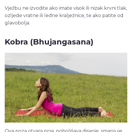
Vježbu ne izvodite ako imate visok ili nizak krvni tlak,
ozljede vratne ili leđne kralježnice, te ako patite od
glavobolja.
Kobra (Bhujangasana)
Ova poza otvara prsa, poboljšava disanje, smanjuje