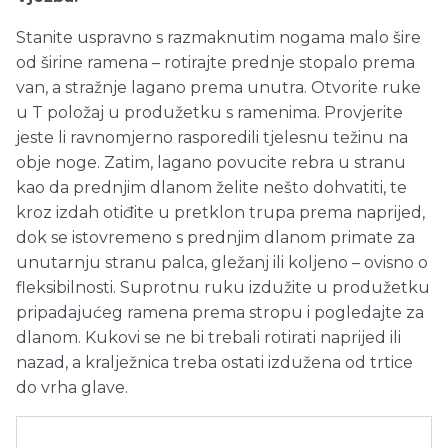
Stanite uspravno s razmaknutim nogama malo šire
od širine ramena – rotirajte prednje stopalo prema
van, a stražnje lagano prema unutra. Otvorite ruke
u T položaj u produžetku s ramenima. Provjerite
jeste li ravnomjerno rasporedili tjelesnu težinu na
obje noge. Zatim, lagano povucite rebra u stranu
kao da prednjim dlanom želite nešto dohvatiti, te
kroz izdah otiđite u pretklon trupa prema naprijed,
dok se istovremeno s prednjim dlanom primate za
unutarnju stranu palca, gležanj ili koljeno – ovisno o
fleksibilnosti. Suprotnu ruku izdužite u produžetku
pripadajućeg ramena prema stropu i pogledajte za
dlanom. Kukovi se ne bi trebali rotirati naprijed ili
nazad, a kralježnica treba ostati izdužena od trtice
do vrha glave.