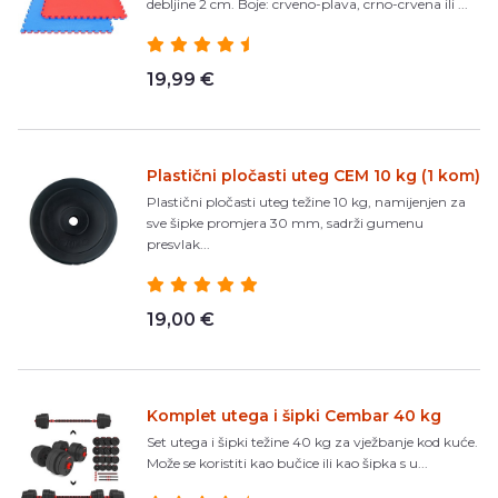
debljine 2 cm. Boje: crveno-plava, crno-crvena ili ...
19,99 €
Plastični pločasti uteg CEM 10 kg (1 kom)
Plastični pločasti uteg težine 10 kg, namijenjen za
sve šipke promjera 30 mm, sadrži gumenu
presvlak...
19,00 €
Komplet utega i šipki Cembar 40 kg
Set utega i šipki težine 40 kg za vježbanje kod kuće.
Može se koristiti kao bučice ili kao šipka s u...