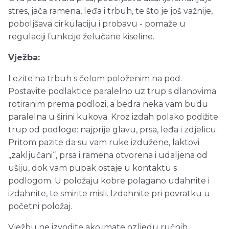
stres, jača ramena, leđa i trbuh, te što je još važnije,
poboljšava cirkulaciju i probavu - pomaže u
regulaciji funkcije želučane kiseline.
Vježba:
Lezite na trbuh s čelom položenim na pod.
Postavite podlaktice paralelno uz trup s dlanovima
rotiranim prema podlozi, a bedra neka vam budu
paralelna u širini kukova. Kroz izdah polako podižite
trup od podloge: najprije glavu, prsa, leđa i zdjelicu.
Pritom pazite da su vam ruke izdužene, laktovi
„zaključani“, prsa i ramena otvorena i udaljena od
ušiju, dok vam pupak ostaje u kontaktu s
podlogom. U položaju kobre polagano udahnite i
izdahnite, te smirite misli. Izdahnite pri povratku u
početni položaj.
Vježbu ne izvodite ako imate ozljedu ručnih