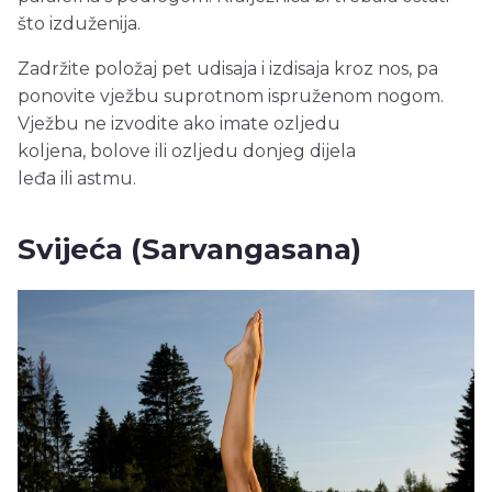
što izduženija.
Zadržite položaj pet udisaja i izdisaja kroz nos, pa
ponovite vježbu suprotnom ispruženom nogom.
Vježbu ne izvodite ako imate ozljedu
koljena, bolove ili ozljedu donjeg dijela
leđa ili astmu.
Svijeća (Sarvangasana)