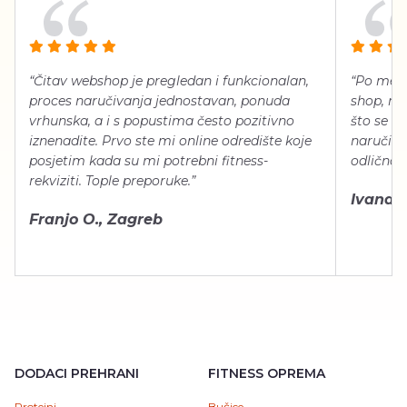
“Čitav webshop je pregledan i funkcionalan,
“Po meni
proces naručivanja jednostavan, ponuda
shop, neg
vrhunska, a i s popustima često pozitivno
što se ti
iznenadite. Prvo ste mi online odredište koje
naručiti
posjetim kada su mi potrebni fitness-
odlično 
rekviziti. Tople preporuke.”
Ivana Š.
Franjo O., Zagreb
DODACI PREHRANI
FITNESS OPREMA
Proteini
Bučice