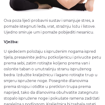
Ova poza liječi probavni sustav i smanjuje stres, a
pomaže istegnuti leđa, vrat, stražnju ložu i listove.
Ujedno smiruje um i pomaže pobijediti nesanicu.
Vježba:
U sjedećem položaju s ispruženim nogama ispred
tijela, presavinite jednu potkoljenicu i privucite petu
prema sebi, zatim rotirajte koljeno prema van i
oslonite taban o unutrašnju stranu ispruženog
bedra. Izdužite kralježnicu i lagano rotirajte trup u
smjeru ispružene noge. Posegnite dlanovima
prema stropu i otiđite u pretklon trupa prema
naprijed, tako da dlanovima obuhvatite zategnuto
stopalo ispružene noge i pokušate ramena zadržati
paralelna s podlogom. Kralježnica bi trebala ostati