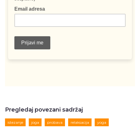
Pregledaj povezani sadržaj
istezanje
joga
probava
relaksacija
yoga