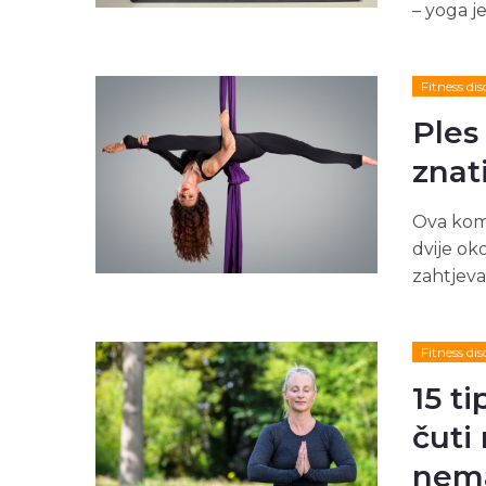
– yoga j
Fitness dis
Ples 
znat
Ova komb
dvije oko
zahtjevan
Fitness dis
15 t
čuti
nema