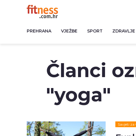
PREHRANA
VJEŽBE
SPORT
ZDRAVLJE
Članci o
"yoga"
Savjeti za