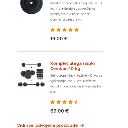
Plastični pločasti uteg težine 10
kg, namijenjen za sve šipke
promjera 30 mm, sadrži
gumenu presvlak...
19,00 €
Komplet utega i šipki
Cembar 40 kg
Set utega i šipki težine 40 kg za
vježbanje kod kuće. Može se
koristiti kao bučice ili kao šipka
s u...
69,00 €
Vidi sve izdvojene proizvode