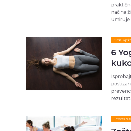
praktičn
načina ž
umiruje u
Opisi vjež
6 Yo
kuk
Isprobaj
postizanj
prevenci
rezultat
Fitness dis