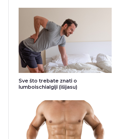
Sve što trebate znati o
lumboischialgiji (išijasu)