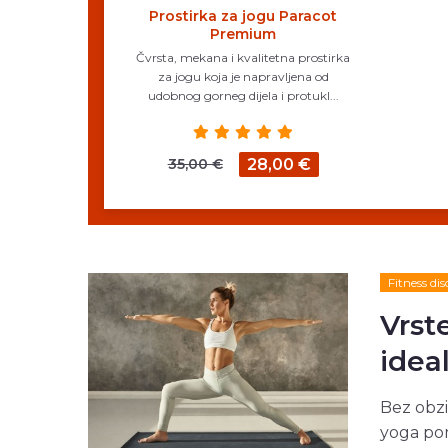
Prostirka za jogu Paracot
Premium
Čvrsta, mekana i kvalitetna prostirka
za jogu koja je napravljena od
udobnog gorneg dijela i protukl...
35,00 €
28,00 €
Fitness dis
Vrst
idea
Bez obzi
yoga pom