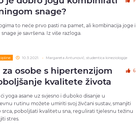
o je dobro jogu kombinirati
9
eningom snage?
gima to neće prvo pasti na pamet, ali kombinacija joge i
 snage je savršena. Iz više razloga.
cipline
10.3.2021.
•
Margareta Antunović, studentica kineziologije
 za osobe s hipertenzijom
6
oboljšanje kvalitete života
i yoga asane uz svjesno i duboko disanje u
vnu rutinu možete umiriti svoj živčani sustav, smanjiti
srca, poboljšati kvalitetu sna, regulirati tjelesnu težinu
ti stres.