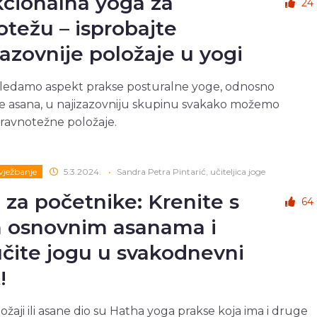
cionalna yoga za
24
otežu – isprobajte
zazovnije položaje u yogi
ledamo aspekt prakse posturalne yoge, odnosno
e asana, u najizazovniju skupinu svakako možemo
i ravnotežne položaje.
 vježbanje
5.3.2024.
•
Sandra Petra Pintarić, učiteljica joge
 za početnike: Krenite s
64
 osnovnim asanama i
učite jogu u svakodnevni
!
ožaji ili asane dio su Hatha yoga prakse koja ima i druge