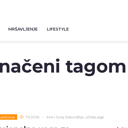
MRŠAVLJENJE
LIFESTYLE
značeni tagom
 vježbanje
7.5.2025.
•
Ana i Juraj Zobundžija, učitelji joge