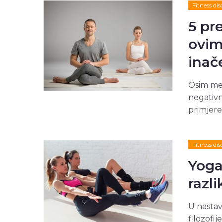
Fitness dis
5 pr
ovim
inač
Osim men
negativni
primjere
Fitness dis
Yoga
razli
U nastav
filozofij