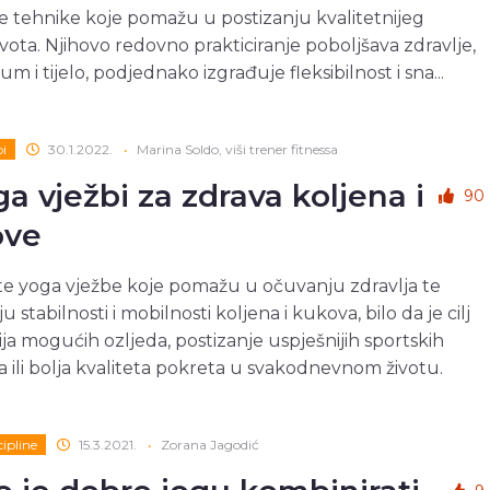
e tehnike koje pomažu u postizanju kvalitetnijeg
ivota. Njihovo redovno prakticiranje poboljšava zdravlje,
m i tijelo, podjednako izgrađuje fleksibilnost i sna...
bi
30.1.2022.
•
Marina Soldo, viši trener fitnessa
ga vježbi za zdrava koljena i
90
ove
te yoga vježbe koje pomažu u očuvanju zdravlja te
u stabilnosti i mobilnosti koljena i kukova, bilo da je cilj
ja mogućih ozljeda, postizanje uspješnijih sportskih
a ili bolja kvaliteta pokreta u svakodnevnom životu.
cipline
15.3.2021.
•
Zorana Jagodić