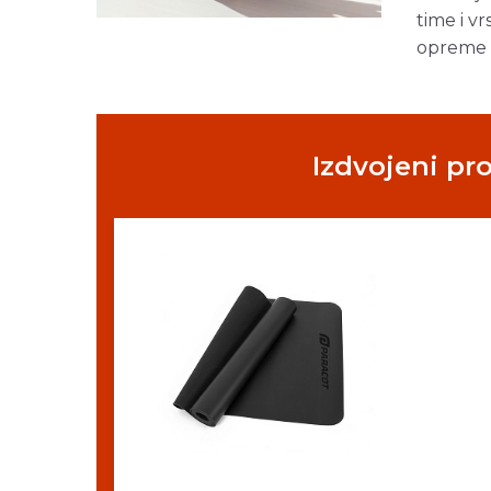
time i v
opreme na
Izdvojeni pr