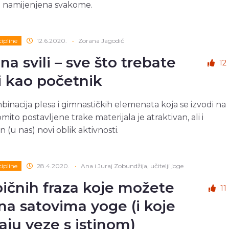
e namijenjena svakome.
cipline
12.6.2020.
•
Zorana Jagodić
na svili – sve što trebate
12
i kao početnik
inacija plesa i gimnastičkih elemenata koja se izvodi na
mito postavljene trake materijala je atraktivan, ali i
 (u nas) novi oblik aktivnosti.
cipline
28.4.2020.
•
Ana i Juraj Zobundžija, učitelji joge
ipičnih fraza koje možete
11
 na satovima yoge (i koje
ju veze s istinom)