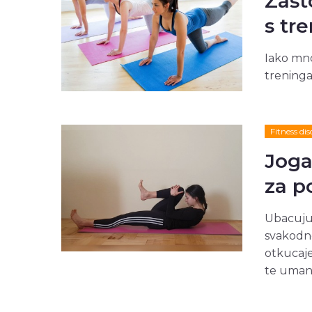
Zašt
s tr
Iako mno
treninga
Fitness dis
Joga
za p
Ubacujuć
svakodne
otkucaje 
te umanji