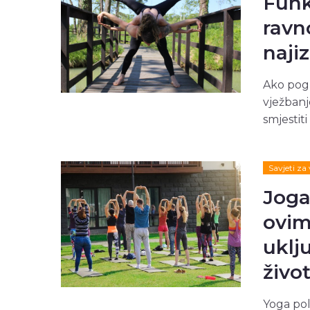
Funk
ravn
naji
Ako pog
vježbanj
smjestit
Savjeti za
Joga
ovim
uklj
život
Yoga pol