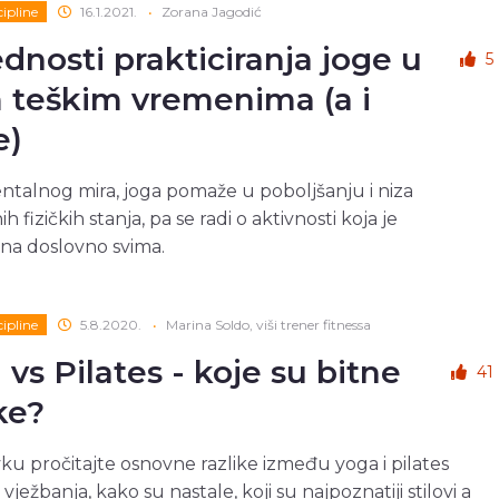
cipline
16.1.2021.
•
Zorana Jagodić
ednosti prakticiranja joge u
5
 teškim vremenima (a i
e)
talnog mira, joga pomaže u poboljšanju i niza
h fizičkih stanja, pa se radi o aktivnosti koja je
na doslovno svima.
cipline
5.8.2020.
•
Marina Soldo, viši trener fitnessa
 vs Pilates - koje su bitne
41
ke?
ku pročitajte osnovne razlike između yoga i pilates
e vježbanja, kako su nastale, koji su najpoznatiji stilovi a