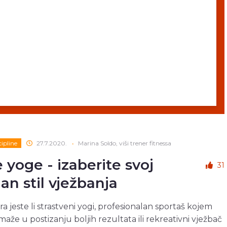
cipline
27.7.2020.
•
Marina Soldo, viši trener fitnessa
e yoge - izaberite svoj
31
lan stil vježbanja
ra jeste li strastveni yogi, profesionalan sportaš kojem
aže u postizanju boljih rezultata ili rekreativni vježbač