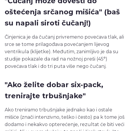
"Čučanj može dovesti do
oštećenja srčanog mišića" (baš
su napali siroti čučanj!)
Činjenica je da čučanj privremeno povećava tlak, ali
srce se tome prilagođava povećanjem lijevog
ventrikula (klijetke). Međutim, zanimljivo je da su
studije pokazale da rad na nožnoj preši (45°)
povećava tlak i do tri puta više nego čučanj.
"Ako želite dobar six-pack,
trenirajte trbušnjake"
Ako treniramo trbušnjake jednako kao i ostale
mišiće (znači intenzivno, teško i često) pa k tome još
dodamo i nekakvo opterećenje, rezultat će biti veći