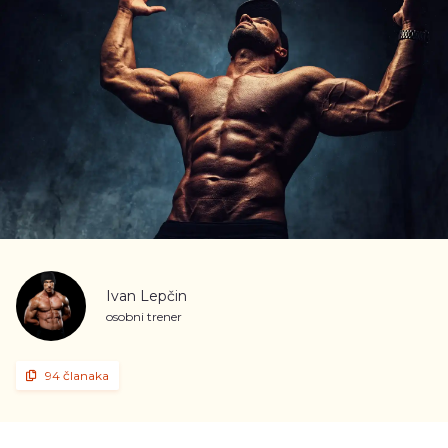
Ivan Lepčin
osobni trener
94 članaka