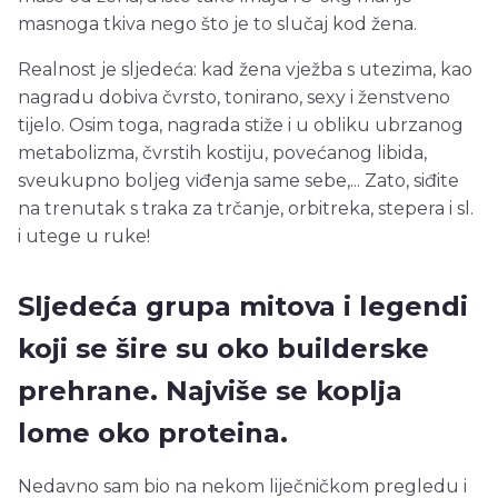
masnoga tkiva nego što je to slučaj kod žena.
Realnost je sljedeća: kad žena vježba s utezima, kao
nagradu dobiva čvrsto, tonirano, sexy i ženstveno
tijelo. Osim toga, nagrada stiže i u obliku ubrzanog
metabolizma, čvrstih kostiju, povećanog libida,
sveukupno boljeg viđenja same sebe,... Zato, siđite
na trenutak s traka za trčanje, orbitreka, stepera i sl.
i utege u ruke!
Sljedeća grupa mitova i legendi
koji se šire su oko builderske
prehrane. Najviše se koplja
lome oko proteina.
Nedavno sam bio na nekom liječničkom pregledu i