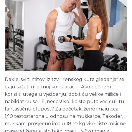
Dakle, svi ti mitovi iz tzv. "ženskog kuta gledanja" se
daju sažeti u jednoj konstataciji: "Ako počnem
koristiti utege u vježbanju, dobit ću velike mišiće i
nabildat ću se!" E, nećeš! Koliko ste puta već čuli tu
fantastičnu glupost? Za početak, žene imaju cca
1/10 testosterona u odnosu na muškarce. Također,
muškarci prosječno imaju 18-22kg više čiste mišićne
mase od žena, a isto tako imaju i 3-6kg manje