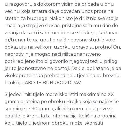
u razgovoru s doktorom vidim da pripada u onu
većinu koja smatra da je povećan unos proteina
štetan za bubrege. Nakon što je dr. iznio sve što je
imao, a ja strpljivo slušao, pristojno sam mu dao do
znanja da sam i sam medicinske struke, tj. križanac
dr/trener te ga uputio na 3 neovisne studije koje
dokazuju na velikom uzorku upravo suprotno! On,
naprotiv, nije mogao naći ništa znanstveno
potkrepljeno što bi govorilo njegovoj tezi u prilog,
jer to jednostavno ne postoji. Dakle, dokazano je da
visokoproteinska prehrana ne utječe na bubrežnu
funkciju AKO JE BUBREG ZDRAV.
Sljedeći mit: tijelo može iskoristiti maksimalno XX
grama proteina po obroku Brojka koja se najčešće
spominje je 30 grama, ali nitko nema blage veze
odakle je krenula ta informacija. Količina proteina
koju tijelo u jednom obroku može iskoristiti