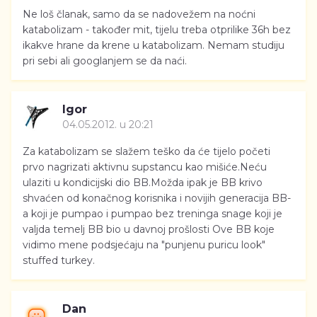
Ne loš članak, samo da se nadovežem na noćni
katabolizam - također mit, tijelu treba otprilike 36h bez
ikakve hrane da krene u katabolizam. Nemam studiju
pri sebi ali googlanjem se da naći.
Igor
04.05.2012. u 20:21
Za katabolizam se slažem teško da će tijelo početi
prvo nagrizati aktivnu supstancu kao mišiće.Neću
ulaziti u kondicijski dio BB.Možda ipak je BB krivo
shvaćen od konačnog korisnika i novijih generacija BB-
a koji je pumpao i pumpao bez treninga snage koji je
valjda temelj BB bio u davnoj prošlosti Ove BB koje
vidimo mene podsjećaju na "punjenu puricu look"
stuffed turkey.
Dan