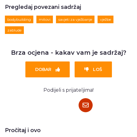
Pregledaj povezani sadržaj
bodybuilding
mitovi
savjeti za vježbanje
vježbe
zablude
Brza ocjena - kakav vam je sadržaj?
DOBAR
LOŠ
Podijeli s prijateljima!
Pročitaj i ovo