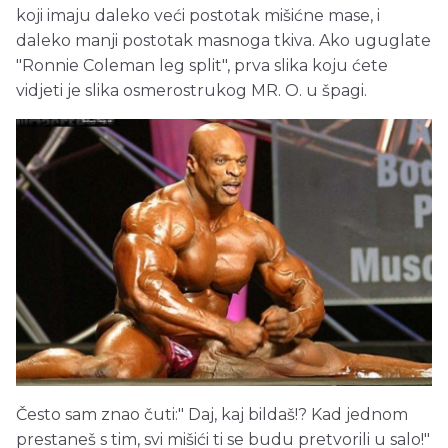
koji imaju daleko veći postotak mišićne mase, i
daleko manji postotak masnoga tkiva. Ako uguglate
"Ronnie Coleman leg split", prva slika koju ćete
vidjeti je slika osmerostrukog MR. O. u špagi.
Često sam znao čuti:" Daj, kaj bildaš!? Kad jednom
prestaneš s tim, svi mišići ti se budu pretvorili u salo!"