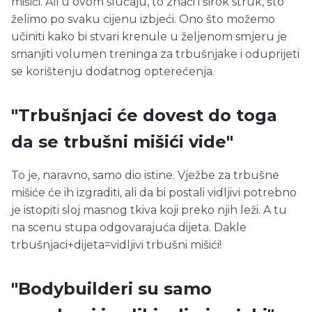
mišići. Ali u ovom slučaju, to znači i širok struk, što
želimo po svaku cijenu izbjeći. Ono što možemo
učiniti kako bi stvari krenule u željenom smjeru je
smanjiti volumen treninga za trbušnjake i oduprijeti
se korištenju dodatnog opterećenja.
"Trbušnjaci će dovest do toga
da se trbušni mišići vide"
To je, naravno, samo dio istine. Vježbe za trbušne
mišiće će ih izgraditi, ali da bi postali vidljivi potrebno
je istopiti sloj masnog tkiva koji preko njih leži. A tu
na scenu stupa odgovarajuća dijeta. Dakle
trbušnjaci+dijeta=vidljivi trbušni mišići!
"Bodybuilderi su samo