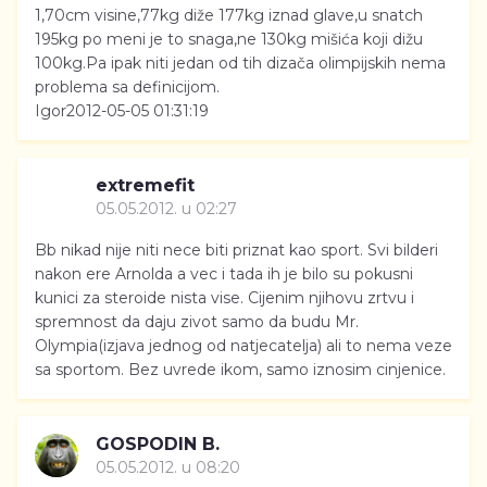
1,70cm visine,77kg diže 177kg iznad glave,u snatch
195kg po meni je to snaga,ne 130kg mišića koji dižu
100kg.Pa ipak niti jedan od tih dizača olimpijskih nema
problema sa definicijom.
Igor
2012-05-05 01:31:19
extremefit
05.05.2012. u 02:27
Bb nikad nije niti nece biti priznat kao sport. Svi bilderi
nakon ere Arnolda a vec i tada ih je bilo su pokusni
kunici za steroide nista vise. Cijenim njihovu zrtvu i
spremnost da daju zivot samo da budu Mr.
Olympia(izjava jednog od natjecatelja) ali to nema veze
sa sportom. Bez uvrede ikom, samo iznosim cinjenice.
GOSPODIN B.
05.05.2012. u 08:20