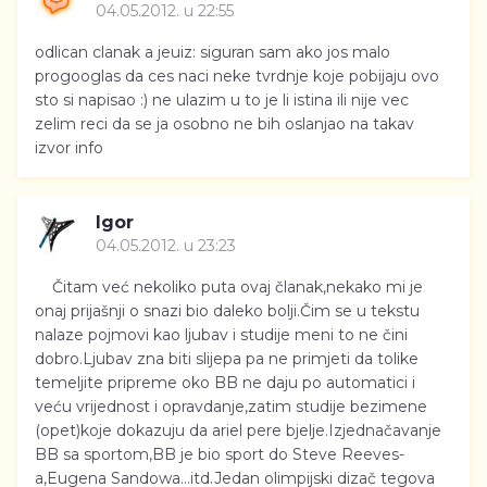
04.05.2012. u 22:55
odlican clanak a jeuiz: siguran sam ako jos malo
progooglas da ces naci neke tvrdnje koje pobijaju ovo
sto si napisao :) ne ulazim u to je li istina ili nije vec
zelim reci da se ja osobno ne bih oslanjao na takav
izvor info
Igor
04.05.2012. u 23:23
Čitam već nekoliko puta ovaj članak,nekako mi je
onaj prijašnji o snazi bio daleko bolji.Čim se u tekstu
nalaze pojmovi kao ljubav i studije meni to ne čini
dobro.Ljubav zna biti slijepa pa ne primjeti da tolike
temeljite pripreme oko BB ne daju po automatici i
veću vrijednost i opravdanje,zatim studije bezimene
(opet)koje dokazuju da ariel pere bjelje.Izjednačavanje
BB sa sportom,BB je bio sport do Steve Reeves-
a,Eugena Sandowa...itd.Jedan olimpijski dizač tegova