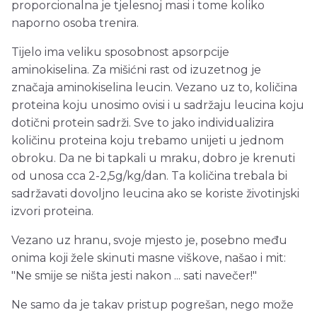
proporcionalna je tjelesnoj masi i tome koliko
naporno osoba trenira.
Tijelo ima veliku sposobnost apsorpcije
aminokiselina. Za mišićni rast od izuzetnog je
značaja aminokiselina leucin. Vezano uz to, količina
proteina koju unosimo ovisi i u sadržaju leucina koju
dotični protein sadrži. Sve to jako individualizira
količinu proteina koju trebamo unijeti u jednom
obroku. Da ne bi tapkali u mraku, dobro je krenuti
od unosa cca 2-2,5g/kg/dan. Ta količina trebala bi
sadržavati dovoljno leucina ako se koriste životinjski
izvori proteina.
Vezano uz hranu, svoje mjesto je, posebno među
onima koji žele skinuti masne viškove, našao i mit:
"Ne smije se ništa jesti nakon ... sati navečer!"
Ne samo da je takav pristup pogrešan, nego može