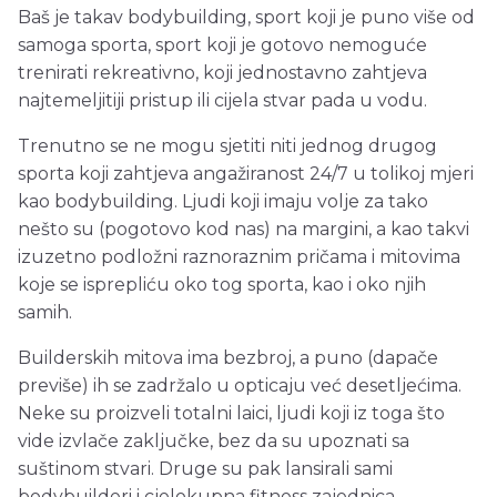
Baš je takav bodybuilding, sport koji je puno više od
samoga sporta, sport koji je gotovo nemoguće
trenirati rekreativno, koji jednostavno zahtjeva
najtemeljitiji pristup ili cijela stvar pada u vodu.
Trenutno se ne mogu sjetiti niti jednog drugog
sporta koji zahtjeva angažiranost 24/7 u tolikoj mjeri
kao bodybuilding. Ljudi koji imaju volje za tako
nešto su (pogotovo kod nas) na margini, a kao takvi
izuzetno podložni raznoraznim pričama i mitovima
koje se isprepliću oko tog sporta, kao i oko njih
samih.
Builderskih mitova ima bezbroj, a puno (dapače
previše) ih se zadržalo u opticaju već desetljećima.
Neke su proizveli totalni laici, ljudi koji iz toga što
vide izvlače zaključke, bez da su upoznati sa
suštinom stvari. Druge su pak lansirali sami
bodybuilderi i cjelokupna fitness zajednica.