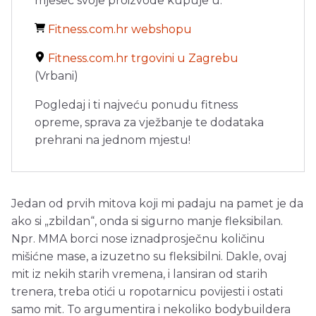
mjesec svoje proizvode kupuje u:
Fitness.com.hr webshopu
Fitness.com.hr trgovini u Zagrebu
(Vrbani)
Pogledaj i ti najveću ponudu fitness
opreme, sprava za vježbanje te dodataka
prehrani na jednom mjestu!
Jedan od prvih mitova koji mi padaju na pamet je da
ako si „zbildan“, onda si sigurno manje fleksibilan.
Npr. MMA borci nose iznadprosječnu količinu
mišićne mase, a izuzetno su fleksibilni. Dakle, ovaj
mit iz nekih starih vremena, i lansiran od starih
trenera, treba otići u ropotarnicu povijesti i ostati
samo mit. To argumentira i nekoliko bodybuildera