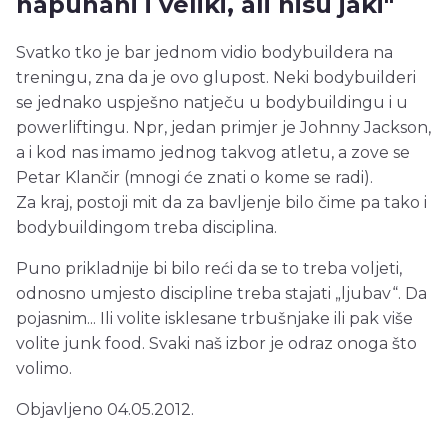
napuhani i veliki, ali nisu jaki"
Svatko tko je bar jednom vidio bodybuildera na
treningu, zna da je ovo glupost. Neki bodybuilderi
se jednako uspješno natječu u bodybuildingu i u
powerliftingu. Npr, jedan primjer je Johnny Jackson,
a i kod nas imamo jednog takvog atletu, a zove se
Petar Klančir (mnogi će znati o kome se radi).
Za kraj, postoji mit da za bavljenje bilo čime pa tako i
bodybuildingom treba disciplina.
Puno prikladnije bi bilo reći da se to treba voljeti,
odnosno umjesto discipline treba stajati „ljubav“. Da
pojasnim... Ili volite isklesane trbušnjake ili pak više
volite junk food. Svaki naš izbor je odraz onoga što
volimo.
Objavljeno 04.05.2012.