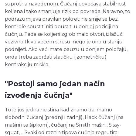
suprotna navedenom. Čučanj povećava stabilnost
koljena i tako smanjuje rizik od povreda. Naravno, to
podrazumijeva pravilan pokret: ne smije se bez
kontrole spustiti niti opustiti u donjoj poziciji na
čučnju. Tada se koljeni zglob malo otvori, izlažući
vezivno tkivo većem stresu, nego je ono u stanju
podnijeti. Ako već imate pauzu u donjem položaju,
onda treba zadržati statičku (izometričku)
kontrakciju mišića.
"Postoji samo jedan način
izvođenja čučnja"
To je još jedna neistina kad znamo da imamo
slobodni čučanj (prednji i zadnji), Hack čučanj (na
mašini i sa šipkom), čučanj na Smith mašini, Sissy-
squat, ....Svaki od raznih tipova čučnja regrutira