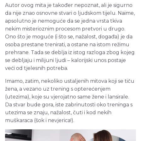
Autor ovog mita je također nepoznat, ali je sigurno
da nije znao osnovne stvari o ljudskom tijelu. Naime,
apsolutno je nemoguće da se jedna vrsta tkiva
nekim misterioznim procesom pretvori u drugo.
Ono što je moguće (i što se, nažalost, događa) je da
osoba prestane trenirati, a ostane na istom režimu
prehrane. Tada se deblja iz istog razloga zbog kojeg
se debljaju i milijuni ljudi – kalorijski unos postaje
veći od tjelesnih potreba.
Imamo, zatim, nekoliko ustaljenih mitova koji se tiču
žena, a vezano uz trening s opterećenjem
(utezima), koje su vjerojatno same žene i lansirale.
Da stvar bude gora, iste zabrinutosti oko treninga s
utezima se znaju, nažalost, čuti i kod nekih
muškaraca (šok i nevjerica!).