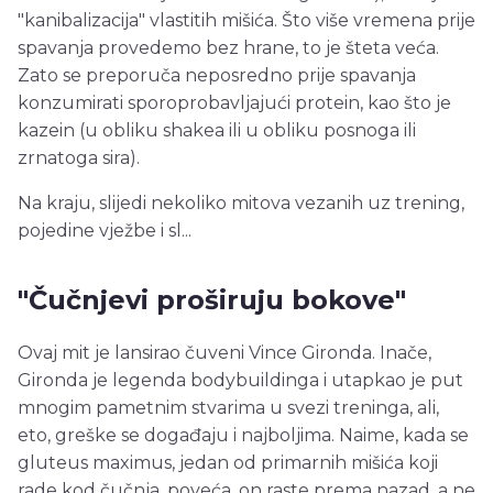
"kanibalizacija" vlastitih mišića. Što više vremena prije
spavanja provedemo bez hrane, to je šteta veća.
Zato se preporuča neposredno prije spavanja
konzumirati sporoprobavljajući protein, kao što je
kazein (u obliku shakea ili u obliku posnoga ili
zrnatoga sira).
Na kraju, slijedi nekoliko mitova vezanih uz trening,
pojedine vježbe i sl...
"Čučnjevi proširuju bokove"
Ovaj mit je lansirao čuveni Vince Gironda. Inače,
Gironda je legenda bodybuildinga i utapkao je put
mnogim pametnim stvarima u svezi treninga, ali,
eto, greške se događaju i najboljima. Naime, kada se
gluteus maximus, jedan od primarnih mišića koji
rade kod čučnja, poveća, on raste prema nazad, a ne