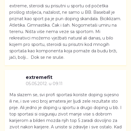
extreme, steroidi su prisutni u sportu od početka
prošlog stoljeća, nažalost, ne samo u BB. Baseball je
priznat kao sport pa je pun doping skandala. Biciklizam.
Atletika. Gimnastika. Čak i šah. Nogometaši umiru na
terenu. Ništa više nema veze sa sportom. Mi
rekreativci možemo vježbati natural ali danas, u bilo
kojem pro sportu, steroidi su prisutni kod mnogih
sportaša kao komponenta koja pomaže da budu brži,
jači, bolji... Dok se ne sruše.
extremefit
05.05.2012. u 09:11
Ma slazem se, svi profi sportasi koriste doping svjesno
ili ne, i sve veci broj amatera jer ljudi zele rezultate sto
prije. Ali jedno je doping u sportu a drugo doping u bb. I
top sportasi si osiguraju zivot manje vise s dobrom
karijerom a bilderi mozda njih top 5 zaradi dovoljno za
zivot nakon karijere. A uniste si zdravlje i sve ostalo. Kad