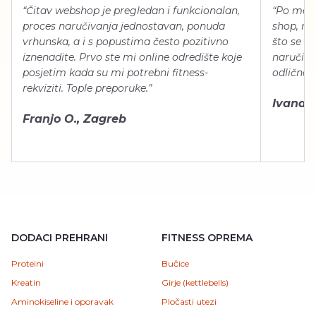
“Čitav webshop je pregledan i funkcionalan,
“Po meni
proces naručivanja jednostavan, ponuda
shop, neg
vrhunska, a i s popustima često pozitivno
što se ti
iznenadite. Prvo ste mi online odredište koje
naručiti
posjetim kada su mi potrebni fitness-
odlično 
rekviziti. Tople preporuke.”
Ivana Š.
Franjo O., Zagreb
DODACI PREHRANI
FITNESS OPREMA
Proteini
Bučice
Kreatin
Girje (kettlebells)
Aminokiseline i oporavak
Pločasti utezi