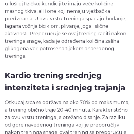
u lošijoj fizičkoj kondiciji te imaju veće količine
masnog tkiva, ali i one koji nemaju vježbačka
predznanja. U ovu vrstu treninga spadaju hodanje,
lagana vožnja biciklom, plivanje, joga i slične
aktivnosti. Preporučuje se ovaj trening raditi nakon
treninga snage, kada je određena količina zaliha
glikogena već potrošena tijekom anaerobnog
treninga.
Kardio trening srednjeg
intenziteta i srednjeg trajanja
Otkucaj srca se održava na oko 70% od maksimuma,
a trening obično traje 20-40 minuta. Karakteristično
za ovu vrstu treninga je otežano disanje. Za razliku
od gore navedenog treninga koji je preporučljiv
nakon treninga snage, ovaj trening se preporučuje