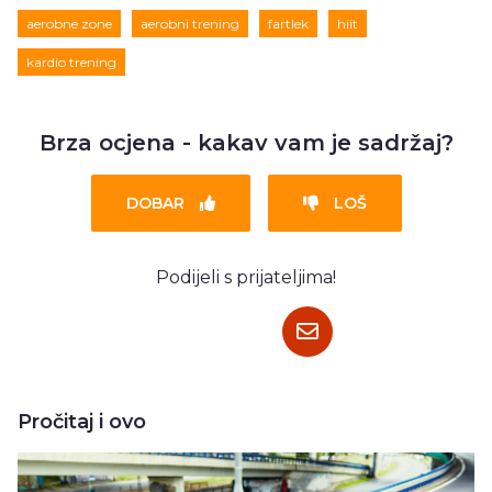
aerobne zone
aerobni trening
fartlek
hiit
kardio trening
Brza ocjena - kakav vam je sadržaj?
DOBAR
LOŠ
Podijeli s prijateljima!
Pročitaj i ovo