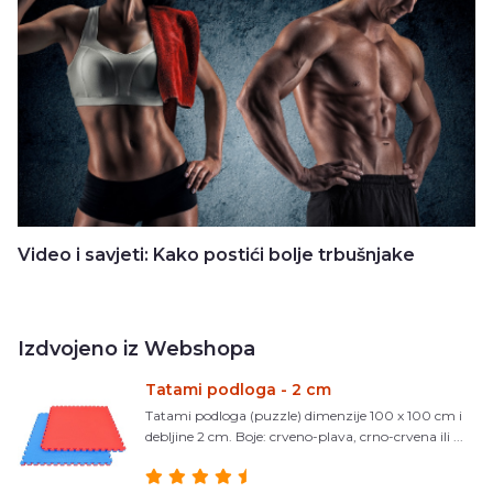
Video i savjeti: Kako postići bolje trbušnjake
Izdvojeno iz Webshopa
Tatami podloga - 2 cm
Tatami podloga (puzzle) dimenzije 100 x 100 cm i
debljine 2 cm. Boje: crveno-plava, crno-crvena ili ...