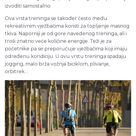
izvoditi samostalno.
Ova vrsta treninga se također često među
rekreativnim vježbačima koristi za topljenje masnog
tkiva. Naporniji je od gore navedenog treninga, ali i
troši znatno veće količine energije. Teži je za
početnike pa se preporučuje vježbačima koji imaju
određenu kondiciju. U ovu vrstu treninga spadaju
jogging, malo brža vožnja biciklom, plivanje,
orbitrek…