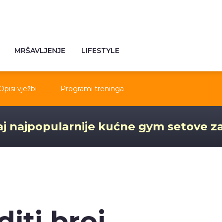
MRŠAVLJENJE
LIFESTYLE
Opisi vježbi
Programi treninga
j najpopularnije kućne gym setove z
iti broj