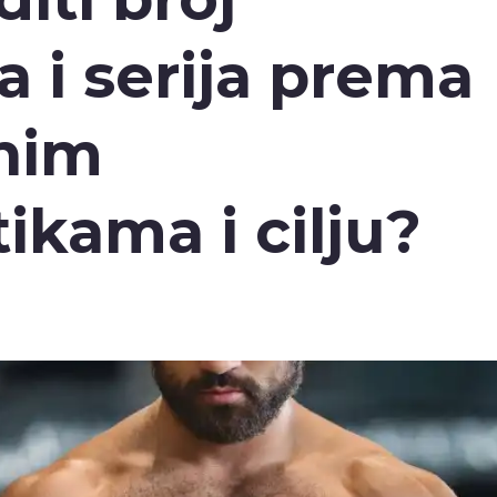
a i serija prema
lnim
tikama i cilju?