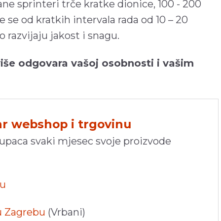
rane sprinteri trče kratke dionice, 100 - 200
e se od kratkih intervala rada od 10 – 20
razvijaju jakost i snagu.
 više odgovara vašoj osobnosti i vašim
hr webshop i trgovinu
kupaca svaki mjesec svoje proizvode
pu
 u Zagrebu
(Vrbani)