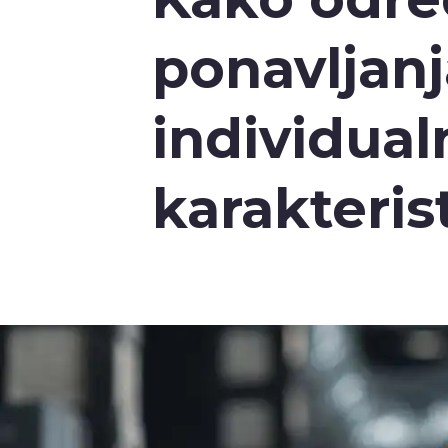
ponavljanj
individua
karakteris