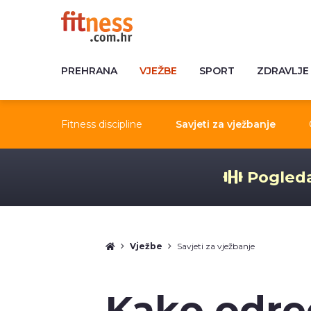
PREHRANA
VJEŽBE
SPORT
ZDRAVLJE
Fitness discipline
Savjeti za vježbanje
Pogleda
Vježbe
Savjeti za vježbanje
Kako odred