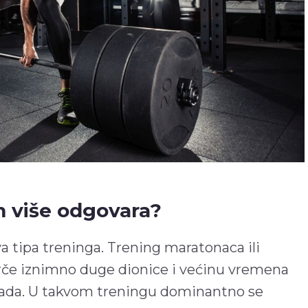
m više odgovara?
a tipa treninga. Trening maratonaca ili
trče iznimno duge dionice i većinu vremena
ada. U takvom treningu dominantno se