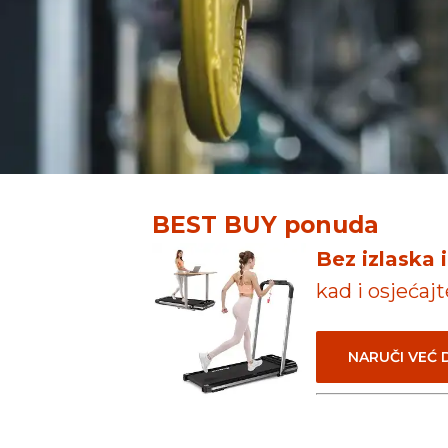
BEST BUY ponuda
Bez izlaska 
kad i osjećaj
NARUČI VEĆ