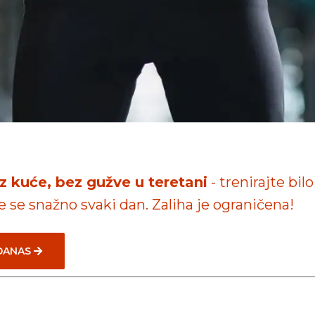
iz kuće, bez gužve u teretani
- trenirajte bilo
te se snažno svaki dan. Zaliha je ograničena!
 DANAS