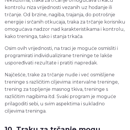
rekvizitima, traka za trčanje omogućava trkaču
kontrolu niza vrijednosti vezanih uz hodanje ili
trčanje. Od brzine, nagiba, trajanja, do potrošnje
energije i srčanih otkucaja, traka za trčanje korisniku
omogućava nadzor nad karakteristikama i kontrolu,
kako treninga, tako i stanja trkača.
Osim ovih vrijednosti, na traci je moguće osmisliti i
programirati individualizirane treninge te lakše
uspoređivati rezultate i pratiti napredak.
Najčešće, trake za trčanje nude i već osmišljene
treninge s različitim ciljevima: intervalne treninge,
trening za topljenje masnog tkiva, treninge s
različitim nagibima itd. Svaki program je moguće
prilagoditi sebi, u svim aspektima i sukladno
ciljevima treninga.
10. Traku za trčanje mogu