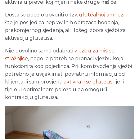
aktivira u prevelikoj mjeri i neke druge mišiće.
Dosta se počelo govoriti o tzv.
glutealnoj amneziji
što je posljedica nepravilnih obrazaca hodanja,
prekomjernog sjedenja, ali i lošeg izbora vježbi za
aktivaciju gluteusa.
Nije dovoljno samo odabrati
vježbu za mišiće
stražnjice
, nego je potrebno pronaći vježbu koja
funkcionira kod pojedinca. Prilikom izvođenja vježbi
potrebno je uvijek imati povratnu informaciju od
klijenta ili sam provjeriti
aktivira li se gluteus
i je li
tijelo u optimalnom položaju da omogući
kontrakciju gluteusa.