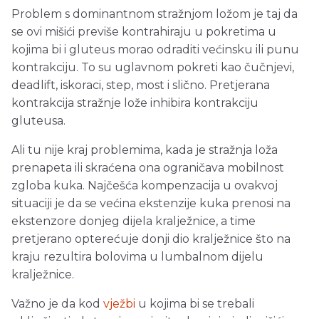
Problem s dominantnom stražnjom ložom je taj da
se ovi mišići previše kontrahiraju u pokretima u
kojima bi i gluteus morao odraditi većinsku ili punu
kontrakciju. To su uglavnom pokreti kao čučnjevi,
deadlift, iskoraci, step, most i slično. Pretjerana
kontrakcija stražnje lože inhibira kontrakciju
gluteusa.
Ali tu nije kraj problemima, kada je stražnja loža
prenapeta ili skraćena ona ograničava mobilnost
zgloba kuka. Najčešća kompenzacija u ovakvoj
situaciji je da se većina ekstenzije kuka prenosi na
ekstenzore donjeg dijela kralježnice, a time
pretjerano opterećuje donji dio kralježnice što na
kraju rezultira bolovima u lumbalnom dijelu
kralježnice.
Važno je da kod
vježbi
u kojima bi se trebali