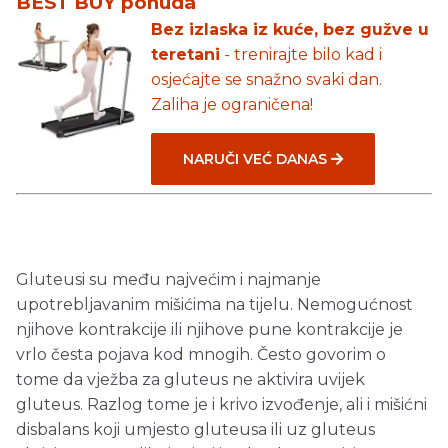
BEST BUY ponuda
Bez izlaska iz kuće, bez gužve u
teretani
- trenirajte bilo kad i
osjećajte se snažno svaki dan.
Zaliha je ograničena!
NARUČI VEĆ DANAS
Gluteusi su među najvećim i najmanje
upotrebljavanim mišićima na tijelu. Nemogućnost
njihove kontrakcije ili njihove pune kontrakcije je
vrlo česta pojava kod mnogih. Često govorim o
tome da vježba za gluteus ne aktivira uvijek
gluteus. Razlog tome je i krivo izvođenje, ali i mišićni
disbalans koji umjesto gluteusa ili uz gluteus