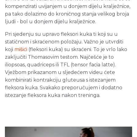
kompenzirati uvijanjem u donjem dijelu kralježnice,
pa tako dolazimo do kroničnog stanja velikog broja
ljudi - bol u donjem dijelu kralježnice.
Pri sjedenju su upravo fleksori kuka ti koji su u
statičnom i skraćenom položaju. Važno je utvrditi
koji
mišići
(fleksori kuka) su skraćeni. To je vrlo lako
zaključiti Thomasovim testom. Najčešće je to
iliopsoas, quadriceps ili TFL (tensor facia latte).
Vježbom prikazanom u sljedećem videu ćete
kombinirati kontrakciju gluteusa s istezanjem
fleksora kuka. Svakako preporučujem i dodatno
istezanje fleksora kuka nakon treninga.