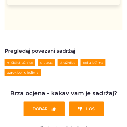
Pregledaj povezani sadržaj
mišići stražnjice
gluteus
stražnjica
bol u leđima
uzrok boli u leđima
Brza ocjena - kakav vam je sadržaj?
DOBAR
LOŠ