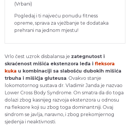
(Vrbani)
Pogledaj i ti najveću ponudu fitness
opreme, sprava za vježbanje te dodataka
prehrani na jednom mjestu!
Vrlo čest uzrok disbalansa je
zategnutost i
skraćenost mišića ekstenzora leđa i
fleksora
kuka
u kombinaciji sa slabošću dubokih mišića
trbuha i mišićja gluteusa
. Ovakvo stanje
lokomotornog sustava dr. Vladimir Janda je nazvao
Lower Cross Body Syndrome. On smatra da do toga
dolazi zbog kasnijeg razvoja ekstenzora u odnosu
na fleksore koji su zbog toga dominantniji. Ovaj
sindrom se javlja, naravno, i zbog prekomjernog
sjedenja i neaktivnosti.