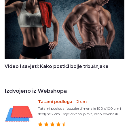
Video i savjeti: Kako postići bolje trbušnjake
Izdvojeno iz Webshopa
Tatami podloga - 2 cm
Tatami podloga (puzzle) dimenzije 100 x 100 cm i
debljine 2 cm. Boje: crveno-plava, crno-crvena ili ...