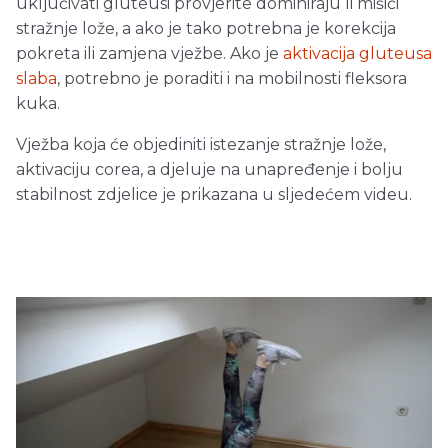
uključivati gluteusi provjerite dominiraju li mišići
stražnje lože, a ako je tako potrebna je korekcija
pokreta ili zamjena vježbe. Ako je
aktivacija gluteusa
slaba
, potrebno je poraditi i na mobilnosti fleksora
kuka.
Vježba koja će objediniti istezanje stražnje lože,
aktivaciju corea, a djeluje na unapređenje i bolju
stabilnost zdjelice je prikazana u sljedećem videu.