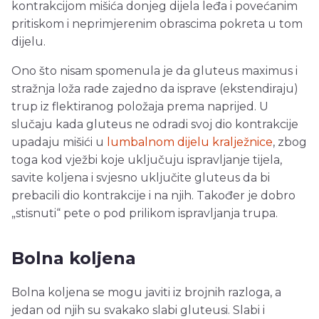
kontrakcijom mišića donjeg dijela leđa i povećanim
pritiskom i neprimjerenim obrascima pokreta u tom
dijelu.
Ono što nisam spomenula je da gluteus maximus i
stražnja loža rade zajedno da isprave (ekstendiraju)
trup iz flektiranog položaja prema naprijed. U
slučaju kada gluteus ne odradi svoj dio kontrakcije
upadaju mišići u
lumbalnom dijelu kralježnice
, zbog
toga kod vježbi koje uključuju ispravljanje tijela,
savite koljena i svjesno uključite gluteus da bi
prebacili dio kontrakcije i na njih. Također je dobro
„stisnuti“ pete o pod prilikom ispravljanja trupa.
Bolna koljena
Bolna koljena se mogu javiti iz brojnih razloga, a
jedan od njih su svakako slabi gluteusi. Slabi i