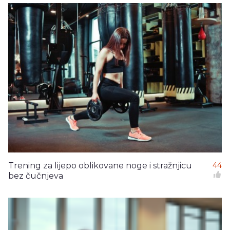
Trening za lijepo oblikovane noge i stražnjicu
44
bez čučnjeva