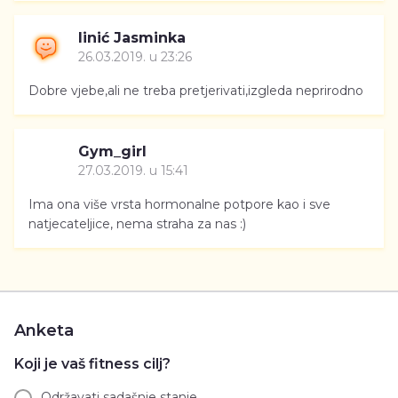
linić Jasminka
26.03.2019. u 23:26
Dobre vjebe,ali ne treba pretjerivati,izgleda neprirodno
Gym_girl
27.03.2019. u 15:41
Ima ona više vrsta hormonalne potpore kao i sve
natjecateljice, nema straha za nas :)
Anketa
Koji je vaš fitness cilj?
Održavati sadašnje stanje