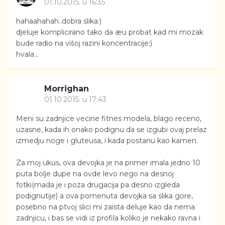
01.10.2015. u 16:35
hahaahahah..dobra slika:)
djeluje komplicirano tako da æu probat kad mi mozak
bude radio na višoj razini koncentracije:)
hvala...
Morrighan
01.10.2015. u 17:43
Meni su zadnjice vecine fitnes modela, blago receno,
uzasne, kada ih onako podignu da se izgubi ovaj prelaz
izmedju noge i gluteusa, i kada postanu kao kamen.
Za moj ukus, ova devojka je na primer imala jedno 10
puta bolje dupe na ovde levo nego na desnoj
fotki(mada je i poza drugacija pa desno izgleda
podignutije) a ova pomenuta devojka sa slika gore,
posebno na ptvoj slici mi zaista deluje kao da nema
zadnjicu, i bas se vidi iz profila koliko je nekako ravna i