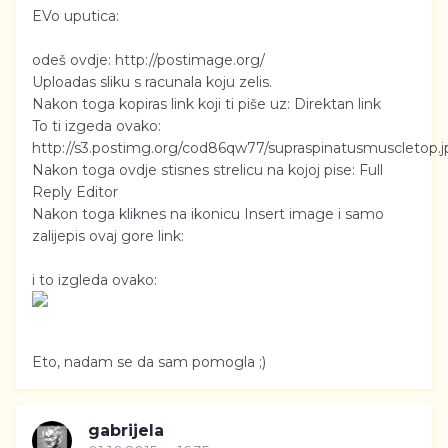
EVo uputica:
odeš ovdje: http://postimage.org/
Uploadas sliku s racunala koju zelis.
Nakon toga kopiras link koji ti piše uz: Direktan link
To ti izgeda ovako:
http://s3.postimg.org/cod86qw77/supraspinatusmuscletop.
Nakon toga ovdje stisnes strelicu na kojoj pise: Full
Reply Editor
Nakon toga kliknes na ikonicu Insert image i samo
zalijepis ovaj gore link:
i to izgleda ovako:
Eto, nadam se da sam pomogla ;)
gabrijela