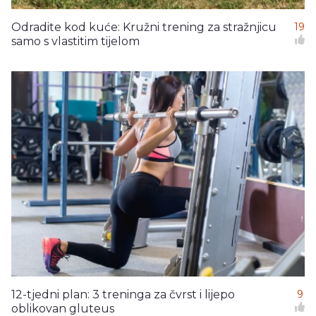
Odradite kod kuće: Kružni trening za stražnjicu
19
samo s vlastitim tijelom
12-tjedni plan: 3 treninga za čvrst i lijepo
9
oblikovan gluteus