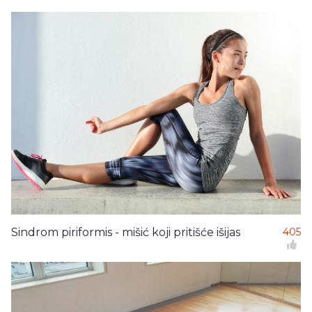
Sindrom piriformis - mišić koji pritišće išijas
405