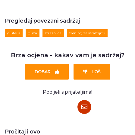
Pregledaj povezani sadržaj
gluteus
guza
stražnjica
trening za stražnjicu
Brza ocjena - kakav vam je sadržaj?
DOBAR
LOŠ
Podijeli s prijateljima!
Pročitaj i ovo