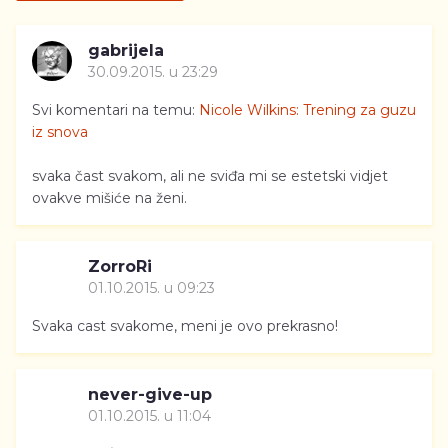
gabrijela
30.09.2015. u 23:29
Svi komentari na temu:
Nicole Wilkins: Trening za guzu
iz snova
svaka čast svakom, ali ne sviđa mi se estetski vidjet
ovakve mišiće na ženi.
ZorroRi
01.10.2015. u 09:23
Svaka cast svakome, meni je ovo prekrasno!
never-give-up
01.10.2015. u 11:04