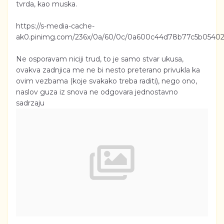
tvrda, kao muska.
https://s-media-cache-
ak0.pinimg.com/236x/0a/60/0c/0a600c44d78b77c5b0540
Ne osporavam niciji trud, to je samo stvar ukusa,
ovakva zadnjica me ne bi nesto preterano privukla ka
ovim vezbama (koje svakako treba raditi), nego ono,
naslov guza iz snova ne odgovara jednostavno
sadrzaju