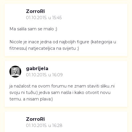
ZorroRi
01.10.2015. u 15:45
Ma salila sam se malo ;)
Nicole je inace jedna od najboljih figure (kategorija u
fitnessu) natjecateljica na svijetu ;)
gabrijela
01.10.2015. u 16:09
ja nažalost na ovom forumu ne znam staviti sliku..ni
svoju ni tuðu:) jedva sam našla i kako otvorit novu
temu. a nisam plava:)
ZorroRi
01.10.2015. u 16:28