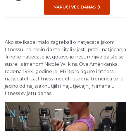
NARUČI VEĆ DANAS
Ako ste ikada imalo zagrebali o natjecateljskom
fitnessu, na način da ste čitali vijesti, pratili natjecanja
ili neke natjecatelje, gotovo je nesumnjivo da ste se
susreli s imenom Nicole Wilkins. Ova Amerikanka,
rođena 1984. godine je IFBB pro figure i fitness
natjecateljica, fitness model i osobna trenerica te je
jedno od najistaknutijih i najutjecajnijih imena u
fitness svijetu danas.