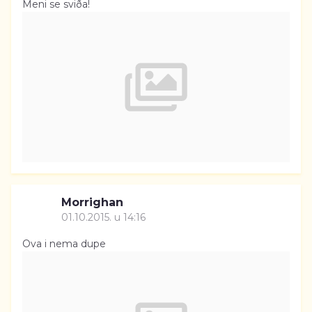
Meni se sviða!
Morrighan
01.10.2015. u 14:16
Ova i nema dupe