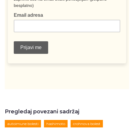
Pregledaj povezani sadržaj
autoimune bolesti
hashimoto
crohnova bolest