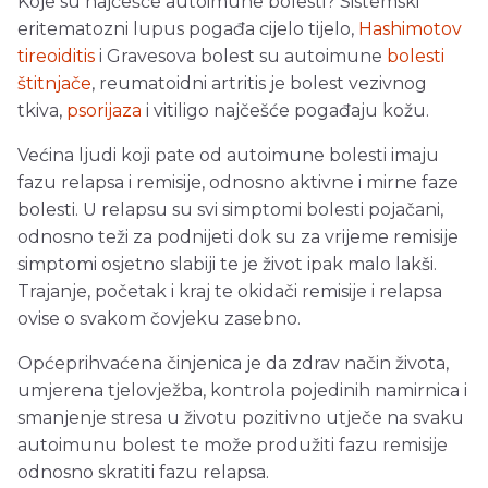
Koje su najčešće autoimune bolesti? Sistemski
eritematozni lupus pogađa cijelo tijelo,
Hashimotov
tireoiditis
i Gravesova bolest su autoimune
bolesti
štitnjače
, reumatoidni artritis je bolest vezivnog
tkiva,
psorijaza
i vitiligo najčešće pogađaju kožu.
Većina ljudi koji pate od autoimune bolesti imaju
fazu relapsa i remisije, odnosno aktivne i mirne faze
bolesti. U relapsu su svi simptomi bolesti pojačani,
odnosno teži za podnijeti dok su za vrijeme remisije
simptomi osjetno slabiji te je život ipak malo lakši.
Trajanje, početak i kraj te okidači remisije i relapsa
ovise o svakom čovjeku zasebno.
Općeprihvaćena činjenica je da zdrav način života,
umjerena tjelovježba, kontrola pojedinih namirnica i
smanjenje stresa u životu pozitivno utječe na svaku
autoimunu bolest te može produžiti fazu remisije
odnosno skratiti fazu relapsa.