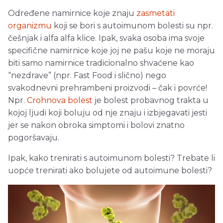
Određene namirnice koje znaju
zasmetati
organizmu
koji se bori s autoimunom bolesti su npr.
češnjak i alfa alfa klice. Ipak, svaka osoba ima svoje
specifične namirnice koje joj ne pašu koje ne moraju
biti samo namirnice tradicionalno shvaćene kao
“nezdrave” (npr. Fast Food i slično) nego
svakodnevni prehrambeni proizvodi – čak i povrće!
Npr.
Crohnova bolest
je bolest probavnog trakta u
kojoj ljudi koji boluju od nje znaju i izbjegavati jesti
jer se nakon obroka simptomi i bolovi znatno
pogoršavaju.
Ipak, kako trenirati s autoimunom bolesti? Trebate li
uopće trenirati ako bolujete od autoimune bolesti?