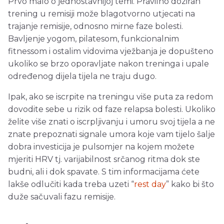
Prvo malo o jednostavnijoj temi. Pravilno doziran
trening u remisiji može blagotvorno utjecati na
trajanje remisije, odnosno mirne faze bolesti.
Bavljenje yogom, pilatesom, funkcionalnim
fitnessom i ostalim vidovima vježbanja je dopušteno
ukoliko se brzo oporavljate nakon treninga i upale
određenog dijela tijela ne traju dugo.
Ipak, ako se iscrpite na treningu više puta za redom
dovodite sebe u rizik od faze relapsa bolesti. Ukoliko
želite više znati o iscrpljivanju i umoru svoj tijela a ne
znate prepoznati signale umora koje vam tijelo šalje
dobra investicija je pulsomjer na kojem možete
mjeriti HRV tj. varijabilnost srčanog ritma dok ste
budni, ali i dok spavate. S tim informacijama ćete
lakše odlučiti kada treba uzeti “
rest day
” kako bi što
duže sačuvali fazu remisije.