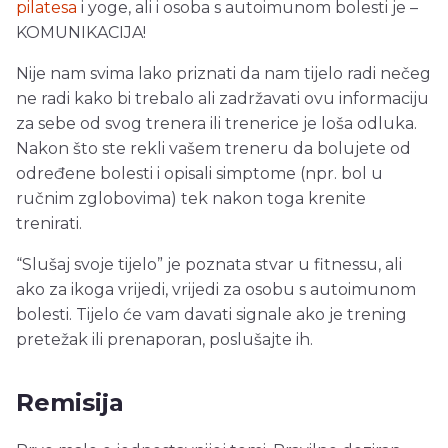
pilatesa
i yoge, ali i osoba s autoimunom bolesti je –
KOMUNIKACIJA!
Nije nam svima lako priznati da nam tijelo radi nečeg
ne radi kako bi trebalo ali zadržavati ovu informaciju
za sebe od svog trenera ili trenerice je loša odluka.
Nakon što ste rekli vašem treneru da bolujete od
određene bolesti i opisali simptome (npr. bol u
ručnim zglobovima) tek nakon toga krenite
trenirati.
“Slušaj svoje tijelo” je poznata stvar u fitnessu, ali
ako za ikoga vrijedi, vrijedi za osobu s autoimunom
bolesti. Tijelo će vam davati signale ako je trening
pretežak ili prenaporan, poslušajte ih.
Remisija