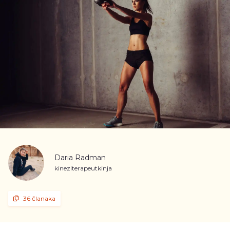
Daria Radman
kineziterapeutkinja
36 članaka