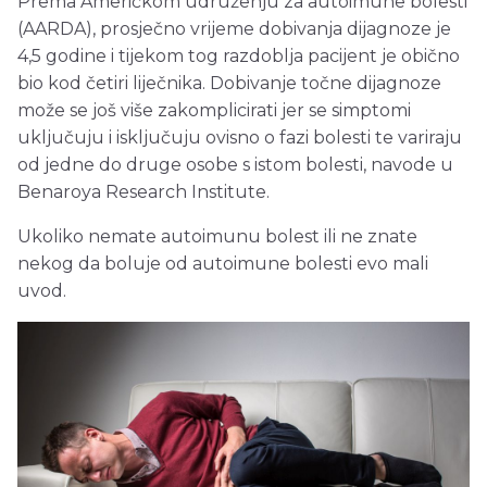
Prema Američkom udruženju za autoimune bolesti
(AARDA), prosječno vrijeme dobivanja dijagnoze je
4,5 godine i tijekom tog razdoblja pacijent je obično
bio kod četiri liječnika. Dobivanje točne dijagnoze
može se još više zakomplicirati jer se simptomi
uključuju i isključuju ovisno o fazi bolesti te variraju
od jedne do druge osobe s istom bolesti, navode u
Benaroya Research Institute.
Ukoliko nemate autoimunu bolest ili ne znate
nekog da boluje od autoimune bolesti evo mali
uvod.