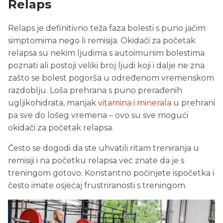
Relaps
Relaps je definitivno teža faza bolesti s puno jačim
simptomima nego li remisija. Okidači za početak
relapsa su nekim ljudima s autoimunim bolestima
poznati ali postoji veliki broj ljudi koji i dalje ne zna
zašto se bolest pogorša u određenom vremenskom
razdoblju. Loša prehrana s puno prerađenih
ugljikohidrata, manjak
vitamina i minerala
u prehrani
pa sve do lošeg vremena – ovo su sve mogući
okidači za početak relapsa.
Često se dogodi da ste uhvatili ritam treniranja u
remisiji i na početku relapsa već znate da je s
treningom gotovo. Konstantno počinjete ispočetka i
često imate osjećaj frustriranosti s treningom.