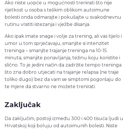
Ako niste uopće u mogućnosti trenirati što nije
rijetkost u osoba s teškim oblikom autoimune
bolesti onda odmarajte i pokušajte u svakodnevnu
rutinu vratiti istezanja i vježbe disanja.
Ako ipak imate snage i volje za trening, ali vas tijelo i
umor u tom sprječavaju, smanjite si intenzitet
treninga – smanjite trajanje treninga na 10-15
minuta, smanjite ponavljanja, težinu koju koristite i
slično. To je jedini način da zadržite tempo treninga
što zna dobro utjecati na trajanje relapsa (ne traje
toliko dugo) bez da vam se simptomi pogoršaju do
te mjere da stvarno ne možete trenirati.
Zaključak
Da zaključim, postoji između 300 i 400 tisuća ljudi u
Hrvatskoj koji boluju od autoimunih bolesti. Niste