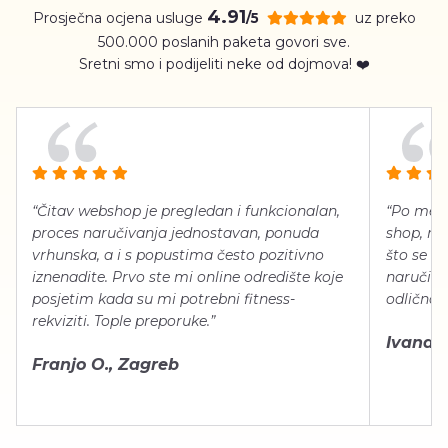
4.91
Prosječna ocjena usluge
uz preko
/5
500.000 poslanih paketa govori sve.
Sretni smo i podijeliti neke od dojmova! ❤️
“Čitav webshop je pregledan i funkcionalan,
“Po meni
proces naručivanja jednostavan, ponuda
shop, neg
vrhunska, a i s popustima često pozitivno
što se ti
iznenadite. Prvo ste mi online odredište koje
naručiti
posjetim kada su mi potrebni fitness-
odlično 
rekviziti. Tople preporuke.”
Ivana Š.
Franjo O., Zagreb