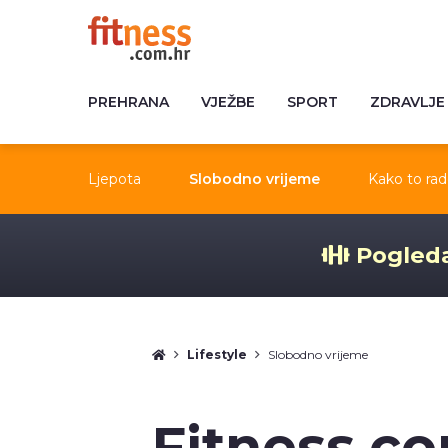
PREHRANA
VJEŽBE
SPORT
ZDRAVLJE
Ljepota
Slobodno vrijeme
Kako to rad
Pogleda
Lifestyle
Slobodno vrijeme
Fitness.co