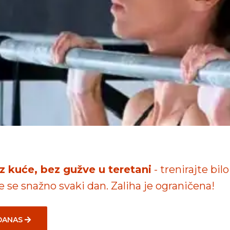
iz kuće, bez gužve u teretani
- trenirajte bilo
te se snažno svaki dan. Zaliha je ograničena!
 DANAS