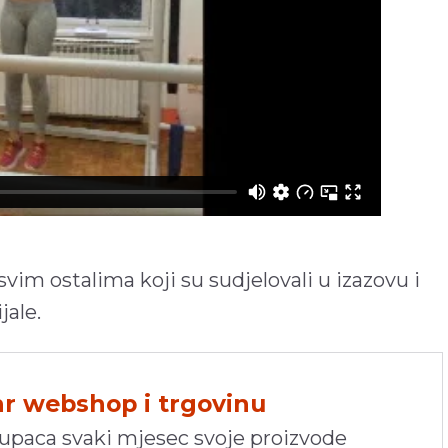
vim ostalima koji su sudjelovali u izazovu i
jale.
hr webshop i trgovinu
kupaca svaki mjesec svoje proizvode