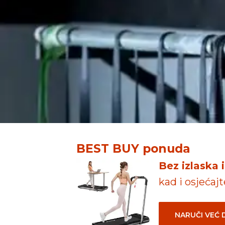
BEST BUY ponuda
Bez izlaska 
kad i osjećaj
NARUČI VEĆ