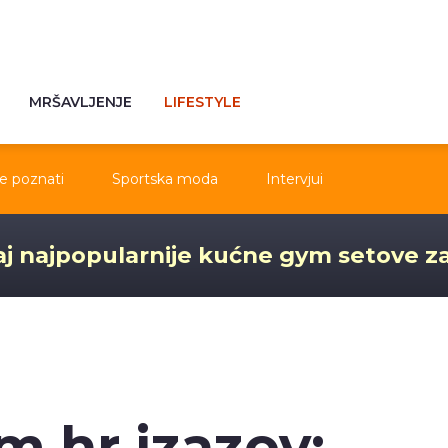
MRŠAVLJENJE
LIFESTYLE
e poznati
Sportska moda
Intervjui
j najpopularnije kućne gym setove z
m.hr izazov: