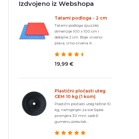
Izdvojeno iz Webshopa
Tatami podloga - 2 cm
Tatami podloga (puzzle)
dimenzije 100 x 100 cm i
debljine 2 cm. Boje: crveno-
plava, crno-crvena ili ...
19,99 €
Plastični pločasti uteg
CEM 10 kg (1 kom)
Plastični pločasti uteg težine 10
kg, namijenjen za sve šipke
promjera 30 mm, sadrži
gumenu presvlak...