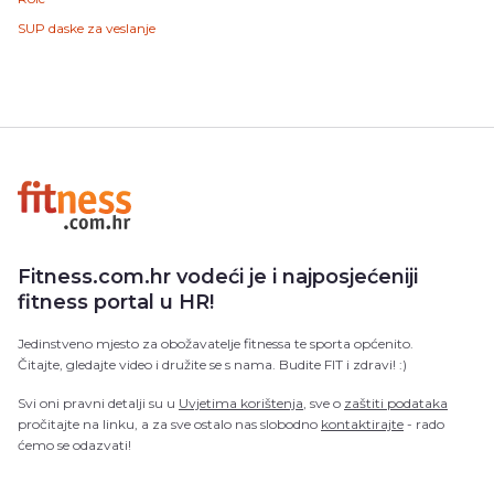
SUP daske za veslanje
Fitness.com.hr vodeći je i najposjećeniji
fitness portal u HR!
Jedinstveno mjesto za obožavatelje fitnessa te sporta općenito.
Čitajte, gledajte video i družite se s nama. Budite FIT i zdravi! :)
Svi oni pravni detalji su u
Uvjetima korištenja
, sve o
zaštiti podataka
pročitajte na linku, a za sve ostalo nas slobodno
kontaktirajte
- rado
ćemo se odazvati!