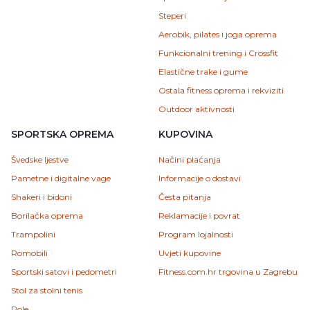
Steperi
Aerobik, pilates i joga oprema
Funkcionalni trening i Crossfit
Elastične trake i gume
Ostala fitness oprema i rekviziti
Outdoor aktivnosti
SPORTSKA OPREMA
KUPOVINA
Švedske ljestve
Načini plaćanja
Pametne i digitalne vage
Informacije o dostavi
Shakeri i bidoni
Česta pitanja
Borilačka oprema
Reklamacije i povrat
Trampolini
Program lojalnosti
Romobili
Uvjeti kupovine
Sportski satovi i pedometri
Fitness.com.hr trgovina u Zagrebu
Stol za stolni tenis
Role