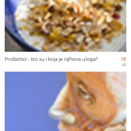
Probiotici - što su i koja je njihova uloga?
58