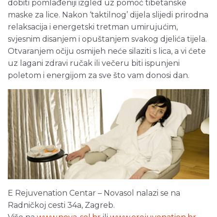
dobiti pomlađeniji izgled uz pomoć tibetanske
maske za lice. Nakon ‘taktilnog’ dijela slijedi prirodna
relaksacija i energetski tretman umirujućim,
svjesnim disanjem i opuštanjem svakog djelića tijela.
Otvaranjem očiju osmijeh neće silaziti s lica, a vi ćete
uz lagani zdravi ručak ili večeru biti ispunjeni
poletom i energijom za sve što vam donosi dan.
E Rejuvenation Centar – Novasol nalazi se na
Radničkoj cesti 34a, Zagreb.