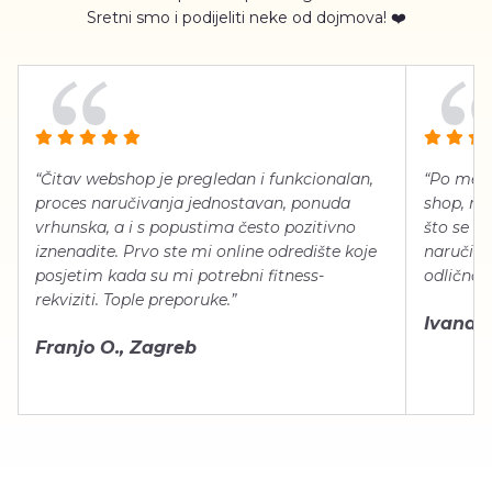
Sretni smo i podijeliti neke od dojmova! ❤️
“Čitav webshop je pregledan i funkcionalan,
“Po meni
proces naručivanja jednostavan, ponuda
shop, neg
vrhunska, a i s popustima često pozitivno
što se ti
iznenadite. Prvo ste mi online odredište koje
naručiti
posjetim kada su mi potrebni fitness-
odlično 
rekviziti. Tople preporuke.”
Ivana Š.
Franjo O., Zagreb