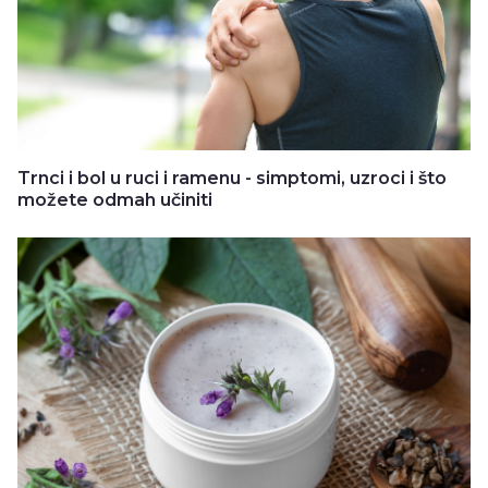
Trnci i bol u ruci i ramenu - simptomi, uzroci i što
možete odmah učiniti