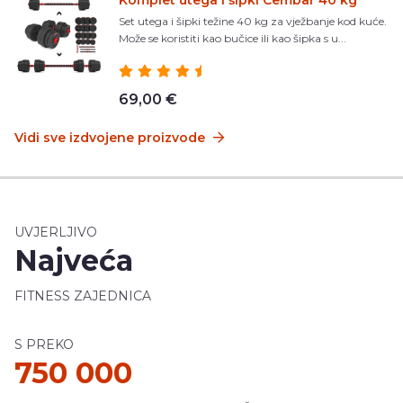
Komplet utega i šipki Cembar 40 kg
Set utega i šipki težine 40 kg za vježbanje kod kuće.
Može se koristiti kao bučice ili kao šipka s u...
69,00 €
Vidi sve izdvojene proizvode
UVJERLJIVO
Najveća
FITNESS ZAJEDNICA
S PREKO
750 000