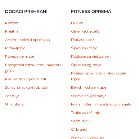
DODACI PREHRANI
FITNESS OPREMA
Proteini
Bučice
Kreatin
Girje (kettlebells)
Aminokiseline i oporavak
Pločasti utezi
Mršavljenje
Šipke za utege
Povećanje mase
Podloge za vježbanje
Energetski stimulatori, napitci i
Šipke za zgibove
gelovi
Pilates lopte, medicinke i ostale
Pre-workout proizvodi
lopte
Zdravi snackovi i obroci
Bench i ostale klupe
Zdravlje
Sprave za vježbanje
Stimulansi
Foam rolleri i masažna pomagala
Trake za trčanje
Sobni bicikli
Orbitreci
Sprave za veslanje