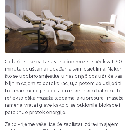
Odlučite li se na Rejuvenation možete očekivati 90
minuta opuštanja i ugađanja svim osjetilima. Nakon
što se udobno smjestite u naslonjač poslužit će vas
biljnim čajem za detoksikaciju, a potom će uslijediti
tretman meridijana posebnim kineskim batićima te
refleksološka masaža stopama, akupresura i masaža
ramena, vrata i glave kako bi se otklonile blokade i
potaknuo protok energije.
Za to vrijeme vaše lice će zablistati zdravim sjajem i