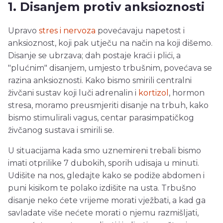
1. Disanjem protiv anksioznosti
Upravo
stres i nervoza
povećavaju napetost i
anksioznost, koji pak utječu na način na koji dišemo.
Disanje se ubrzava; dah postaje kraći i plići, a
"plućnim" disanjem, umjesto trbušnim, povećava se
razina anksioznosti. Kako bismo smirili centralni
živčani sustav koji luči adrenalin i
kortizol
, hormon
stresa, moramo preusmjeriti disanje na trbuh, kako
bismo stimulirali vagus, centar parasimpatičkog
živčanog sustava i smirili se.
U situacijama kada smo uznemireni trebali bismo
imati otprilike 7 dubokih, sporih udisaja u minuti.
Udišite na nos, gledajte kako se podiže abdomen i
puni kisikom te polako izdišite na usta. Trbušno
disanje neko ćete vrijeme morati vježbati, a kad ga
savladate više nećete morati o njemu razmišljati,