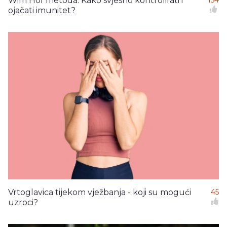
Wim Hof metoda: Kako svjesno kontrolirati i
ojačati imunitet?
Vrtoglavica tijekom vježbanja - koji su mogući
45
uzroci?