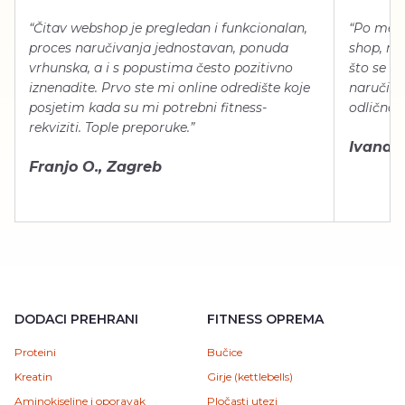
“Čitav webshop je pregledan i funkcionalan,
“Po meni
proces naručivanja jednostavan, ponuda
shop, neg
vrhunska, a i s popustima često pozitivno
što se ti
iznenadite. Prvo ste mi online odredište koje
naručiti
posjetim kada su mi potrebni fitness-
odlično 
rekviziti. Tople preporuke.”
Ivana Š.
Franjo O., Zagreb
DODACI PREHRANI
FITNESS OPREMA
Proteini
Bučice
Kreatin
Girje (kettlebells)
Aminokiseline i oporavak
Pločasti utezi