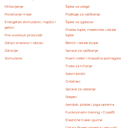
Mršavljenje
Šipke za utege
Povećanje mase
Podloge za vježbanje
Energetski stimulatori, napitci i
Šipke za zgibove
gelovi
Pilates lopte, medicinke i ostale
Pre-workout proizvodi
lopte
Zdravi snackovi i obroci
Bench i ostale klupe
Zdravlje
Sprave za vježbanje
Stimulansi
Foam rolleri i masažna pomagala
Trake za trčanje
Sobni bicikli
Orbitreci
Sprave za veslanje
Steperi
Aerobik, pilates i joga oprema
Funkcionalni trening i Crossfit
Elastične trake i gume
Ostala fitness oprema i rekviziti