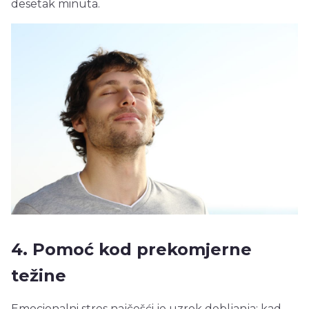
desetak minuta.
4. Pomoć kod prekomjerne
težine
Emocionalni stres najčešći je uzrok debljanja; kad