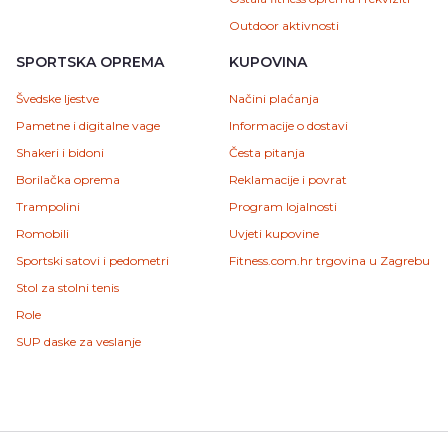
Outdoor aktivnosti
SPORTSKA OPREMA
KUPOVINA
Švedske ljestve
Načini plaćanja
Pametne i digitalne vage
Informacije o dostavi
Shakeri i bidoni
Česta pitanja
Borilačka oprema
Reklamacije i povrat
Trampolini
Program lojalnosti
Romobili
Uvjeti kupovine
Sportski satovi i pedometri
Fitness.com.hr trgovina u Zagrebu
Stol za stolni tenis
Role
SUP daske za veslanje