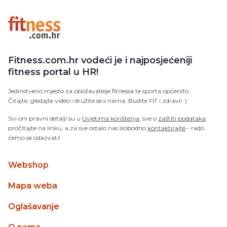
Fitness.com.hr vodeći je i najposjećeniji
fitness portal u HR!
Jedinstveno mjesto za obožavatelje fitnessa te sporta općenito.
Čitajte, gledajte video i družite se s nama. Budite FIT i zdravi! :)
Svi oni pravni detalji su u
Uvjetima korištenja
, sve o
zaštiti podataka
pročitajte na linku, a za sve ostalo nas slobodno
kontaktirajte
- rado
ćemo se odazvati!
Webshop
Mapa weba
Oglašavanje