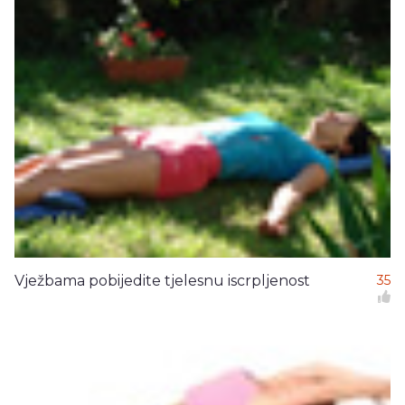
Vježbama pobijedite tjelesnu iscrpljenost
35