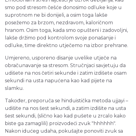
smo pod stresom češće donosimo odluke koje u
suprotnom ne bi donijeli, a osim toga lakše
posežemo za brzom, nezdravom, kaloričnom
hranom. Osim toga, kada smo opušteni i zadovoljni,
lakše držimo pod kontrolom svoje ponašanje i
odluke, time direktno utječemo na izbor prehrane.
Umjereno, usporeno disanje uvelike utječe na
obračunavanje sa stresom. Stručnjaci savjetuju da
udišete na nos četiri sekunde i zatim izdišete osam
sekundi na usta napućena kao kad pijete na
slamku.
Također, preporuča se hinduistička metoda ujjayi –
udišite na nos šest sekundi, a zatim izdišite na usta
šest sekundi, (slično kao kad pušete u zrcalo kako
biste ga zamaglili) proizvodeći zvuk "hhhhhh".
Nakon idućeg udaha, pokušajte ponoviti zvuk sa