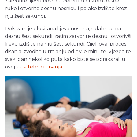
Zatvorite lijevu nosnicu četvrtim prstom desne
ruke i otvorite desnu nosnicu i polako izdišite kroz
nju šest sekundi.
Dok vam je blokirana lijeva nosnica, udahnite na
desnu šest sekundi, zatim zatvorite desnu i otvorivši
lijevu izdišite na nju šest sekundi. Cijeli ovaj proces
disanja izvodite u trajanju od dvije minute. Vježbajte
svaki dan nekoliko puta kako biste se ispraksirali u
ovoj
joga tehnici disanja
.