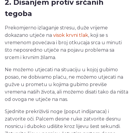
2. Disanjem protiv srčanih
tegoba
Prekomjerno izlaganje stresu, duže vrijeme
dokazano utječe na
visok krvni tlak
, koji se s
vremenom povećava i broj otkucaja srca u minuti
što neposredno utječe na pojavu problema sa
srcem i krvnim žilama.
Ne možemo utjecati na situaciju u kojoj gubimo
posao, ne dobivamo plaću, ne možemo utjecati na
gužve u prometu u kojima gubimo previše
vremena naših života, ali možemo disati tako da ništa
od ovoga ne utječe na nas.
Sjednite prekriživši noge (poput indijanaca) i
zatvorite oči. Palcem desne ruke zatvorite desnu
nosnicu i duboko udišite kroz lijevu šest sekundi.