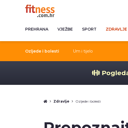
PREHRANA
VJEŽBE
SPORT
ZDRAVLJE
Ozljede i bolesti
Um i tijelo
Pogleda
Zdravlje
Ozljede i bolesti
Prepoznajt