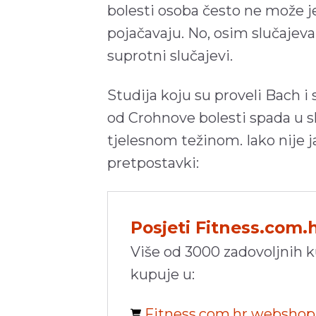
bolesti osoba često ne može je
pojačavaju. No, osim slučajeva 
suprotni slučajevi.
Studija koju su proveli Bach i
od Crohnove bolesti spada u s
tjelesnom težinom. Iako nije ja
pretpostavki:
Posjeti Fitness.com.
Više od 3000 zadovoljnih 
kupuje u:
Fitness.com.hr websho