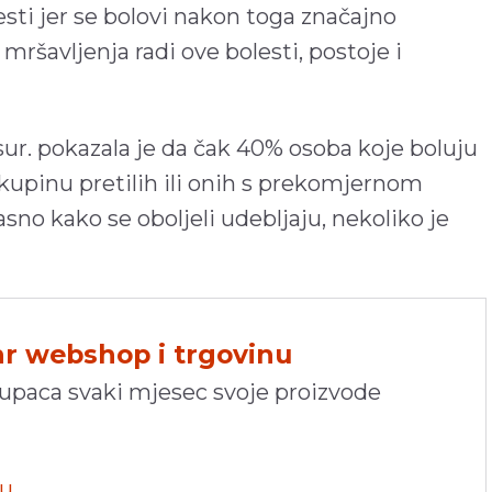
sti jer se bolovi nakon toga značajno
mršavljenja radi ove bolesti, postoje i
 sur. pokazala je da čak 40% osoba koje boluju
kupinu pretilih ili onih s prekomjernom
sno kako se oboljeli udebljaju, nekoliko je
hr webshop i trgovinu
kupaca svaki mjesec svoje proizvode
pu