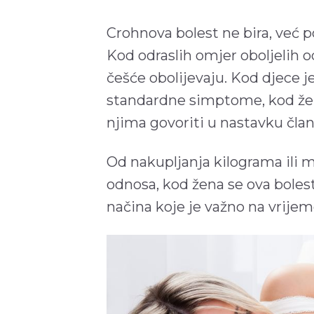
Crohnova bolest ne bira, već po
Kod odraslih omjer oboljelih od
češće obolijevaju. Kod djece je
standardne simptome, kod žen
njima govoriti u nastavku član
Od nakupljanja kilograma ili m
odnosa, kod žena se ova bolest
načina koje je važno na vrijeme