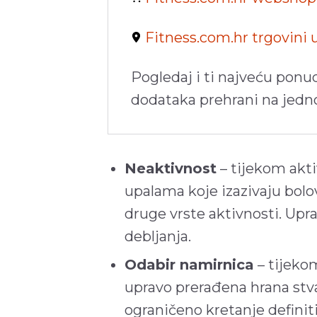
Fitness.com.hr trgovini
Pogledaj i ti najveću ponu
dodataka prehrani na jed
Neaktivnost
– tijekom akti
upalama koje izazivaju bolov
druge vrste aktivnosti. Upr
debljanja.
Odabir namirnica
– tijeko
upravo prerađena hrana stva
ograničeno kretanje definit