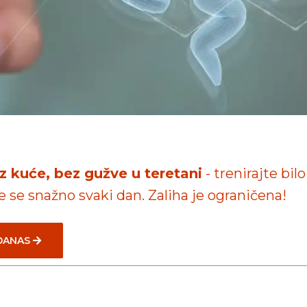
iz kuće, bez gužve u teretani
- trenirajte bilo
te se snažno svaki dan. Zaliha je ograničena!
 DANAS