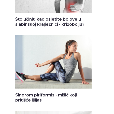
Što učiniti kad osjetite bolove u
slabinskoj kralježnici - križobolju?
Sindrom piriformis - mišić koji
pritišće išijas