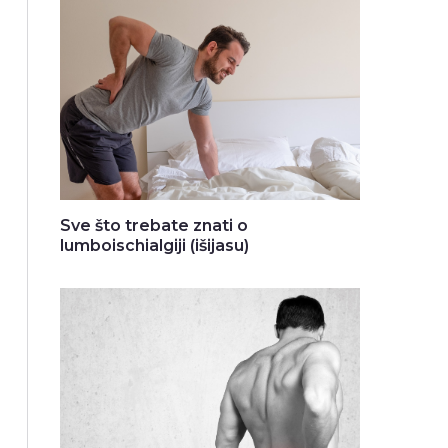
Sve što trebate znati o
lumboischialgiji (išijasu)