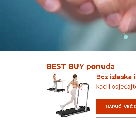
BEST BUY ponuda
Bez izlaska 
kad i osjećaj
NARUČI VEĆ