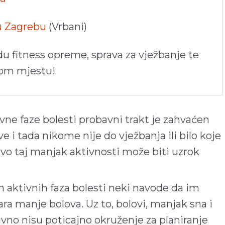
 u Zagrebu
(Vrbani)
du fitness opreme, sprava za vježbanje te
nom mjestu!
vne faze bolesti probavni trakt je zahvaćen
e i tada nikome nije do vježbanja ili bilo koje
avo taj manjak aktivnosti može biti uzrok
m aktivnih faza bolesti neki navode da im
ra manje bolova. Uz to, bolovi, manjak sna i
ivno nisu poticajno okruženje za planiranje