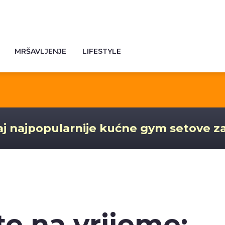
MRŠAVLJENJE
LIFESTYLE
j najpopularnije kućne gym setove z
e na vrijeme: