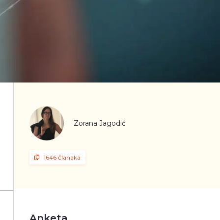
Zorana Jagodić
1646 članaka
Anketa