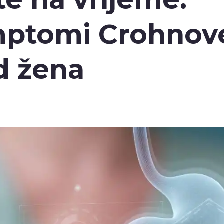
mptomi Crohnov
d žena