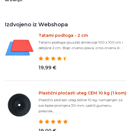
Izdvojeno iz Webshopa
Tatami podloga - 2 cm
Tatami podloga (puzzle) dimenzije 100 x 100 cm i
debljine 2 cm. Boje: crveno-plava, crno-crvena ili ...
19,99 €
Plastični pločasti uteg CEM 10 kg (1 kom)
Plastični pločasti uteg težine 10 kg, namijenjen za
sve šipke promjera 30 mm, sadrži gumenu
presvlak...
19,00 €