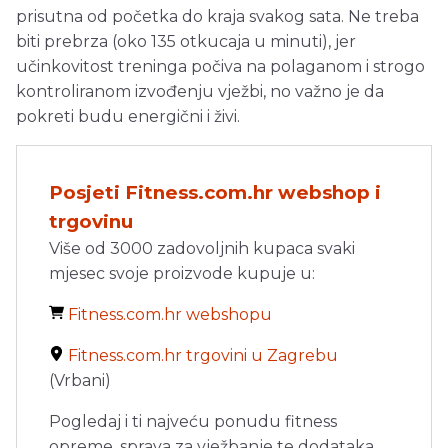
prisutna od početka do kraja svakog sata. Ne treba
biti prebrza (oko 135 otkucaja u minuti), jer
učinkovitost treninga počiva na polaganom i strogo
kontroliranom izvođenju vježbi, no važno je da
pokreti budu energični i živi.
Posjeti Fitness.com.hr webshop i
trgovinu
Više od 3000 zadovoljnih kupaca svaki
mjesec svoje proizvode kupuje u:
Fitness.com.hr webshopu
Fitness.com.hr trgovini u Zagrebu
(Vrbani)
Pogledaj i ti najveću ponudu fitness
opreme, sprava za vježbanje te dodataka