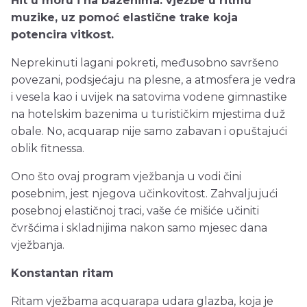
Hit u moru i na bazenima: vježbe u ritmu
muzike, uz pomoć elastične trake koja
potencira vitkost.
Neprekinuti lagani pokreti, međusobno savršeno
povezani, podsjećaju na plesne, a atmosfera je vedra
i vesela kao i uvijek na satovima vodene gimnastike
na hotelskim bazenima u turističkim mjestima duž
obale. No, acquarap nije samo zabavan i opuštajući
oblik fitnessa.
Ono što ovaj program vježbanja u vodi čini
posebnim, jest njegova učinkovitost. Zahvaljujući
posebnoj elastičnoj traci, vaše će mišiće učiniti
čvršćima i skladnijima nakon samo mjesec dana
vježbanja.
Konstantan ritam
Ritam vježbama acquarapa udara glazba, koja je