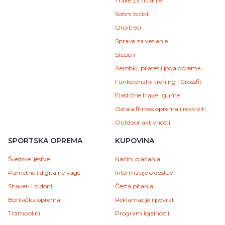
Trake za trčanje
Sobni bicikli
Orbitreci
Sprave za veslanje
Steperi
Aerobik, pilates i joga oprema
Funkcionalni trening i Crossfit
Elastične trake i gume
Ostala fitness oprema i rekviziti
Outdoor aktivnosti
SPORTSKA OPREMA
KUPOVINA
Švedske ljestve
Načini plaćanja
Pametne i digitalne vage
Informacije o dostavi
Shakeri i bidoni
Česta pitanja
Borilačka oprema
Reklamacije i povrat
Trampolini
Program lojalnosti