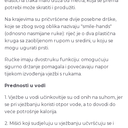
elastična traka malo duža od metra, koja se prema
potrebi može skratiti i produžiti.
Na krajevima su pričvršćene dvije posebne drške,
koje se zbog svog oblika nazivaju "smile-hands"
(odnosno nasmijane ruke): riječ je o dva plastična
kruga sa zaobljenom rupom u sredini, u koju se
mogu ugurati prsti.
Ručke imaju dvostruku funkciju: omogućuju
sigurno držanje pomagala i povećavaju napor
tijekom izvođenja vježbi s rukama.
Prednosti u vodi
1. Vježbe u vodi učinkovitije su od onih na suhom, jer
se pri vježbanju koristi otpor vode, a to dovodi do
veće potrošnje kalorija.
2. Mišići koji sudjeluju u vježbanju učvršćuju se i