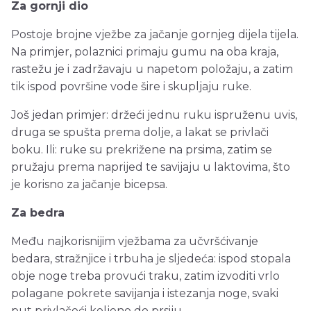
Za gornji dio
Postoje brojne vježbe za jačanje gornjeg dijela tijela.
Na primjer, polaznici primaju gumu na oba kraja,
rastežu je i zadržavaju u napetom položaju, a zatim
tik ispod površine vode šire i skupljaju ruke.
Još jedan primjer: držeći jednu ruku ispruženu uvis,
druga se spušta prema dolje, a lakat se privlači
boku. Ili: ruke su prekrižene na prsima, zatim se
pružaju prema naprijed te savijaju u laktovima, što
je korisno za jačanje bicepsa.
Za bedra
Među najkorisnijim vježbama za učvršćivanje
bedara, stražnjice i trbuha je sljedeća: ispod stopala
obje noge treba provući traku, zatim izvoditi vrlo
polagane pokrete savijanja i istezanja noge, svaki
put privlačeći koljeno do prsiju.