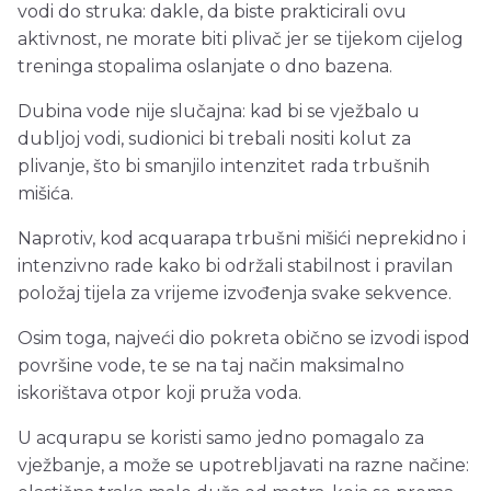
vodi do struka: dakle, da biste prakticirali ovu
aktivnost, ne morate biti plivač jer se tijekom cijelog
treninga stopalima oslanjate o dno bazena.
Dubina vode nije slučajna: kad bi se vježbalo u
dubljoj vodi, sudionici bi trebali nositi kolut za
plivanje, što bi smanjilo intenzitet rada trbušnih
mišića.
Naprotiv, kod acquarapa trbušni mišići neprekidno i
intenzivno rade kako bi održali stabilnost i pravilan
položaj tijela za vrijeme izvođenja svake sekvence.
Osim toga, najveći dio pokreta obično se izvodi ispod
površine vode, te se na taj način maksimalno
iskorištava otpor koji pruža voda.
U acqurapu se koristi samo jedno pomagalo za
vježbanje, a može se upotrebljavati na razne načine: