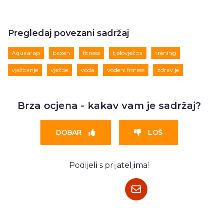
Pregledaj povezani sadržaj
Aquaarap
bazen
fitness
tjelovježba
trening
vježbanje
vježbe
voda
vodeni fitness
zdravlje
Brza ocjena - kakav vam je sadržaj?
DOBAR
LOŠ
Podijeli s prijateljima!