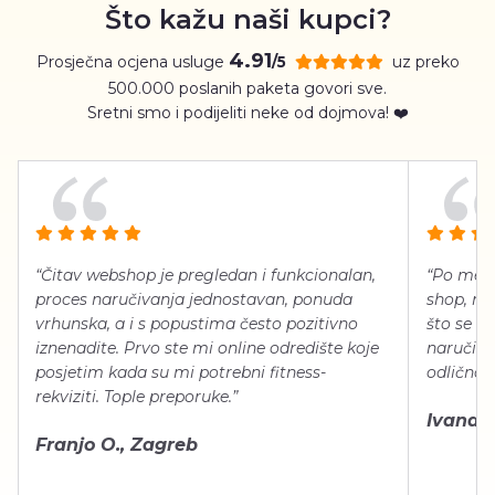
Što kažu naši kupci?
4.91
Prosječna ocjena usluge
uz preko
/5
500.000 poslanih paketa govori sve.
Sretni smo i podijeliti neke od dojmova! ❤️
“Čitav webshop je pregledan i funkcionalan,
“Po meni
proces naručivanja jednostavan, ponuda
shop, neg
vrhunska, a i s popustima često pozitivno
što se ti
iznenadite. Prvo ste mi online odredište koje
naručiti
posjetim kada su mi potrebni fitness-
odlično 
rekviziti. Tople preporuke.”
Ivana Š.
Franjo O., Zagreb