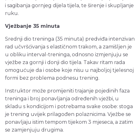
i sagibanja gornjeg dijela tijela, te širenje i skupljanje
ruku.
Vježbanje 35 minuta
Srednji dio treninga (35 minuta) predviđa intenzivan
rad učvršćivanja s elastičnom trakom, a zamišljen je
u obliku interval-treninga, odnosno izmjenjuju se
vježbe za gornji i donji dio tijela. Takav ritam rada
omogućuje da i osobe koje nisu u najboljoj tjelesnoj
formi bez problema podnesu trening.
Instruktor može promijeniti trajanje pojedinih faza
treninga i broj ponavljanja određenih vježbi, u
skladu s kondicijom i potrebama svake osobe: stoga
je trening uvijek prilagođen polaznicima. Vježbe se
ponavljaju istim tempom tijekom 3 mjeseca, a zatim
se zamjenjuju drugima.