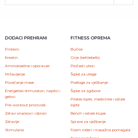
DODACI PREHRANI
FITNESS OPREMA
Proteini
Bučice
Kreatin
Girje (kettlebells)
Aminokiseline i oporavak
Pločasti utezi
Mršavljenje
Šipke za utege
Povećanje mase
Podloge za vježbanje
Energetski stimulatori, napitci i
Šipke za zgibove
gelovi
Pilates lopte, medicinke i ostale
Pre-workout proizvodi
lopte
Zdravi snackovi i obroci
Bench i ostale klupe
Zdravlje
Sprave za vježbanje
Stimulansi
Foam rolleri i masažna pomagala