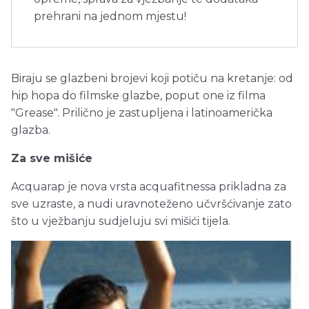
prehrani na jednom mjestu!
Biraju se glazbeni brojevi koji potiču na kretanje: od
hip hopa do filmske glazbe, poput one iz filma
"Grease". Prilično je zastupljena i latinoamerička
glazba.
Za sve mišiće
Acquarap je nova vrsta acquafitnessa prikladna za
sve uzraste, a nudi uravnoteženo učvršćivanje zato
što u vježbanju sudjeluju svi mišići tijela.