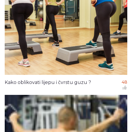
Kako oblikovati lijepu i čvrstu guzu ?
48