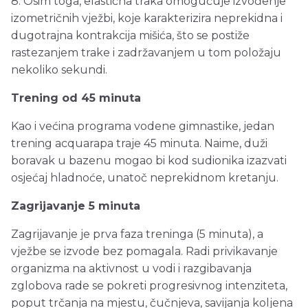
8. Osim toga, elastična traka omogućuje izvođenje
izometričnih vježbi, koje karakterizira neprekidna i
dugotrajna kontrakcija mišića, što se postiže
rastezanjem trake i zadržavanjem u tom položaju
nekoliko sekundi.
Trening od 45 minuta
Kao i većina programa vodene gimnastike, jedan
trening acquarapa traje 45 minuta. Naime, duži
boravak u bazenu mogao bi kod sudionika izazvati
osjećaj hladnoće, unatoč neprekidnom kretanju.
Zagrijavanje 5 minuta
Zagrijavanje je prva faza treninga (5 minuta), a
vježbe se izvode bez pomagala. Radi privikavanje
organizma na aktivnost u vodi i razgibavanja
zglobova rade se pokreti progresivnog intenziteta,
poput trčanja na mjestu, čučnjeva, savijanja koljena