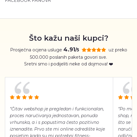
FACEBOOK FANOVA
Što kažu naši kupci?
4.91
Prosječna ocjena usluge
uz preko
/5
500.000 poslanih paketa govori sve.
Sretni smo i podijeliti neke od dojmova! ❤️
“Čitav webshop je pregledan i funkcionalan,
“Po meni
proces naručivanja jednostavan, ponuda
shop, neg
vrhunska, a i s popustima često pozitivno
što se ti
iznenadite. Prvo ste mi online odredište koje
naručiti
posjetim kada su mi potrebni fitness-
odlično 