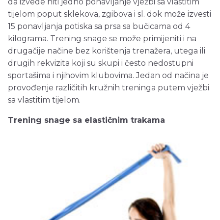
da izvede niti jedno ponavljanje vježbi sa vlastitim
tijelom poput sklekova, zgibova i sl. dok može izvesti
15 ponavljanja potiska sa prsa sa bučicama od 4
kilograma. Trening snage se može primijeniti i na
drugačije načine bez korištenja trenažera, utega ili
drugih rekvizita koji su skupi i često nedostupni
sportašima i njihovim klubovima. Jedan od načina je
provođenje različitih kružnih treninga putem vježbi
sa vlastitim tijelom.
Trening snage sa elastičnim trakama