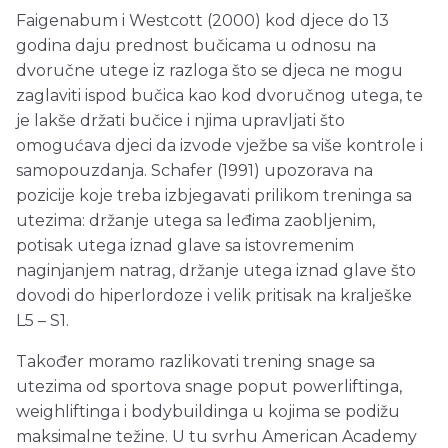
Faigenabum i Westcott (2000) kod djece do 13
godina daju prednost bučicama u odnosu na
dvoručne utege iz razloga što se djeca ne mogu
zaglaviti ispod bučica kao kod dvoručnog utega, te
je lakše držati bučice i njima upravljati što
omogućava djeci da izvode vježbe sa više kontrole i
samopouzdanja. Schafer (1991) upozorava na
pozicije koje treba izbjegavati prilikom treninga sa
utezima: držanje utega sa leđima zaobljenim,
potisak utega iznad glave sa istovremenim
naginjanjem natrag, držanje utega iznad glave što
dovodi do hiperlordoze i velik pritisak na kralješke
L5 – S1.
Također moramo razlikovati trening snage sa
utezima od sportova snage poput powerliftinga,
weighliftinga i bodybuildinga u kojima se podižu
maksimalne težine. U tu svrhu American Academy