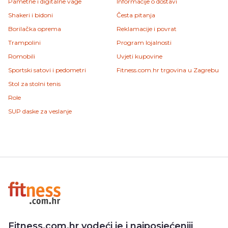
Pametne i digitalne vage
Informacije o dostavi
Shakeri i bidoni
Česta pitanja
Borilačka oprema
Reklamacije i povrat
Trampolini
Program lojalnosti
Romobili
Uvjeti kupovine
Sportski satovi i pedometri
Fitness.com.hr trgovina u Zagrebu
Stol za stolni tenis
Role
SUP daske za veslanje
Fitness.com.hr vodeći je i najposjećeniji