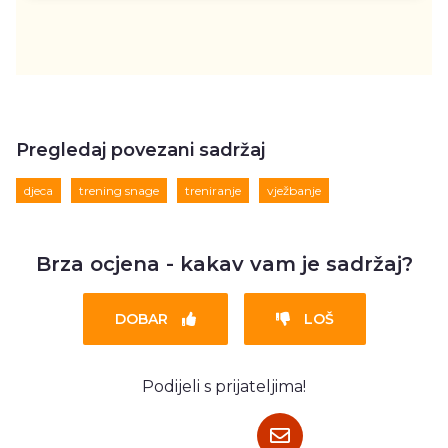
Pregledaj povezani sadržaj
djeca
trening snage
treniranje
vježbanje
Brza ocjena - kakav vam je sadržaj?
DOBAR
LOŠ
Podijeli s prijateljima!