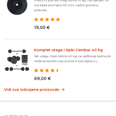
Plastični pločasti uteg težine 10 kg, namijenjen za
sve šipke promjera 30 mm, sadrži gumenu
presvlak...
19,00 €
Komplet utega i šipki Cembar 40 kg
Set utega i šipki težine 40 kg za vježbanje kod kuće.
Može se koristiti kao bučice ili kao šipka s u...
69,00 €
Vidi sve izdvojene proizvode