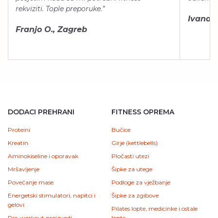
rekviziti. Tople preporuke.”
Ivana Š.
Franjo O., Zagreb
DODACI PREHRANI
FITNESS OPREMA
Proteini
Bučice
Kreatin
Girje (kettlebells)
Aminokiseline i oporavak
Pločasti utezi
Mršavljenje
Šipke za utege
Povećanje mase
Podloge za vježbanje
Energetski stimulatori, napitci i
Šipke za zgibove
gelovi
Pilates lopte, medicinke i ostale
Pre-workout proizvodi
lopte