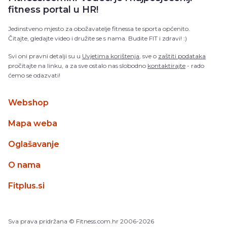
fitness portal u HR!
Jedinstveno mjesto za obožavatelje fitnessa te sporta općenito.
Čitajte, gledajte video i družite se s nama. Budite FIT i zdravi! :)
Svi oni pravni detalji su u
Uvjetima korištenja
, sve o
zaštiti podataka
pročitajte na linku, a za sve ostalo nas slobodno
kontaktirajte
- rado
ćemo se odazvati!
Webshop
Mapa weba
Oglašavanje
O nama
Fitplus.si
Sva prava pridržana
© Fitness.com.hr
2006-2026