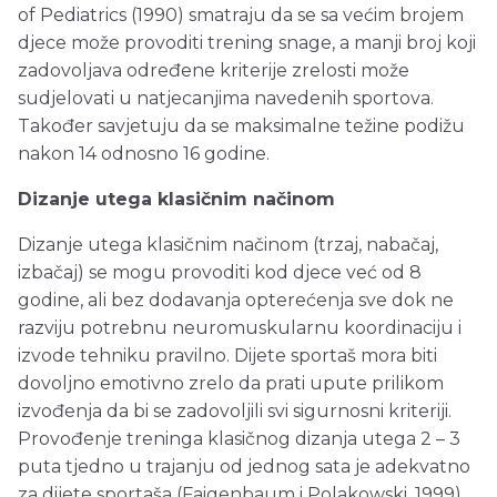
of Pediatrics (1990) smatraju da se sa većim brojem
djece može provoditi trening snage, a manji broj koji
zadovoljava određene kriterije zrelosti može
sudjelovati u natjecanjima navedenih sportova.
Također savjetuju da se maksimalne težine podižu
nakon 14 odnosno 16 godine.
Dizanje utega klasičnim načinom
Dizanje utega klasičnim načinom (trzaj, nabačaj,
izbačaj) se mogu provoditi kod djece već od 8
godine, ali bez dodavanja opterećenja sve dok ne
razviju potrebnu neuromuskularnu koordinaciju i
izvode tehniku pravilno. Dijete sportaš mora biti
dovoljno emotivno zrelo da prati upute prilikom
izvođenja da bi se zadovoljili svi sigurnosni kriteriji.
Provođenje treninga klasičnog dizanja utega 2 – 3
puta tjedno u trajanju od jednog sata je adekvatno
za dijete sportaša (Faigenbaum i Polakowski, 1999).