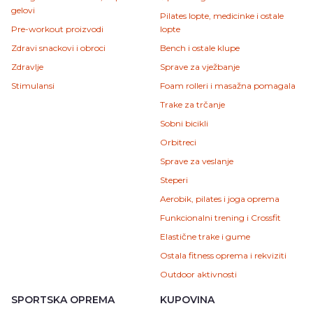
gelovi
Pilates lopte, medicinke i ostale
Pre-workout proizvodi
lopte
Zdravi snackovi i obroci
Bench i ostale klupe
Zdravlje
Sprave za vježbanje
Stimulansi
Foam rolleri i masažna pomagala
Trake za trčanje
Sobni bicikli
Orbitreci
Sprave za veslanje
Steperi
Aerobik, pilates i joga oprema
Funkcionalni trening i Crossfit
Elastične trake i gume
Ostala fitness oprema i rekviziti
Outdoor aktivnosti
SPORTSKA OPREMA
KUPOVINA