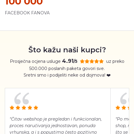
100 000
FACEBOOK FANOVA
Što kažu naši kupci?
4.91
Prosječna ocjena usluge
uz preko
/5
500.000 poslanih paketa govori sve.
Sretni smo i podijeliti neke od dojmova! ❤️
“Čitav webshop je pregledan i funkcionalan,
“Po meni
proces naručivanja jednostavan, ponuda
shop, neg
vrhunska, a i s popustima često pozitivno
što se ti