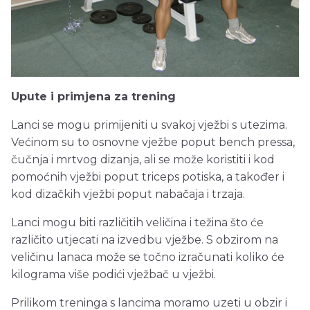
Upute i primjena za trening
Lanci se mogu primijeniti u svakoj vježbi s utezima.
Većinom su to osnovne vježbe poput bench pressa,
čučnja i mrtvog dizanja, ali se može koristiti i kod
pomoćnih vježbi poput triceps potiska, a također i
kod dizačkih vježbi poput nabačaja i trzaja.
Lanci mogu biti različitih veličina i težina što će
različito utjecati na izvedbu vježbe. S obzirom na
veličinu lanaca može se točno izračunati koliko će
kilograma više podići vježbač u vježbi.
Prilikom treninga s lancima moramo uzeti u obzir i