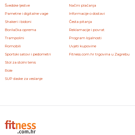
Švedske ljestve
Načini plaćanja
Pametne i digitalne vage
Informacije o dostavi
Shakeri i bidoni
Česta pitanja
Borilačka oprema
Reklamacije i povrat
Trampolini
Program lojalnosti
Romobili
Uvjeti kupovine
Sportski satovi i pedometri
Fitness.com.hr trgovina u Zagrebu
Stol za stolni tenis
Role
SUP daske za veslanje