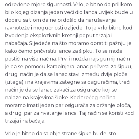
određene mjere sigurnosti. Vrlo je bitno da prilikom
bilo kojeg dizanja jedan veći dio lanca uvijek bude u
dodiru sa tlom da ne bi došlo da narušavanja
ravnoteže i mogućnosti ozljede. To je vrlo bitno kod
izvođenja eksplozivnih kretnji poput trzaja i
nabačaja. Sljedeće na što moramo obratiti pažnju je
kako ćemo pričvrstiti lance za šipku. To se može
postići na više načina. Prvi i možda najsigurniji način
je da se pomoću karabinjera lanac pričvrsti za šipku,
drugi način je da se lanac stavi između dvije ploče
(utega) i na krajevima zategne sa osiguračima, treći
način je da se lanac zakači za osigurače koji se
nalaze na krajevima šipke. Kod trećeg načina
moramo imati jedan par osigurača za držanje ploča,
a drugi par za hvatanje lanca. Taj način se koristi kod
trzaja i nabačaja.
Vrlo je bitno da sa obje strane šipke bude isto