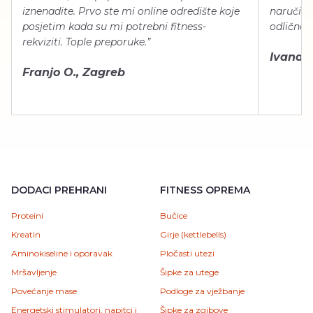
iznenadite. Prvo ste mi online odredište koje
naručiti
posjetim kada su mi potrebni fitness-
odlično 
rekviziti. Tople preporuke.”
Ivana Š.
Franjo O., Zagreb
DODACI PREHRANI
FITNESS OPREMA
Proteini
Bučice
Kreatin
Girje (kettlebells)
Aminokiseline i oporavak
Pločasti utezi
Mršavljenje
Šipke za utege
Povećanje mase
Podloge za vježbanje
Energetski stimulatori, napitci i
Šipke za zgibove