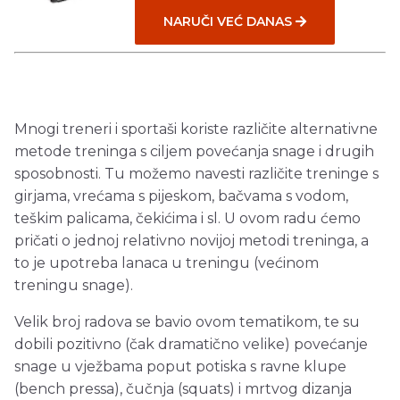
NARUČI VEĆ DANAS
Mnogi treneri i sportaši koriste različite alternativne
metode treninga s ciljem povećanja snage i drugih
sposobnosti. Tu možemo navesti različite treninge s
girjama, vrećama s pijeskom, bačvama s vodom,
teškim palicama, čekićima i sl. U ovom radu ćemo
pričati o jednoj relativno novijoj metodi treninga, a
to je upotreba lanaca u treningu (većinom
treningu snage).
Velik broj radova se bavio ovom tematikom, te su
dobili pozitivno (čak dramatično velike) povećanje
snage u vježbama poput potiska s ravne klupe
(bench pressa), čučnja (squats) i mrtvog dizanja