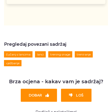
Pregledaj povezani sadržaj
čučanj s lancima
lanci
trening snage
treniranje
vježbanje
Brza ocjena - kakav vam je sadržaj?
DOBAR
LOŠ