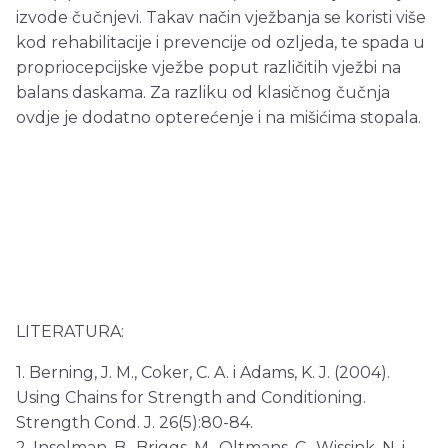
izvode čučnjevi. Takav način vježbanja se koristi više
kod rehabilitacije i prevencije od ozljeda, te spada u
propriocepcijske vježbe poput različitih vježbi na
balans daskama. Za razliku od klasičnog čučnja
ovdje je dodatno opterećenje i na mišićima stopala.
LITERATURA:
1. Berning, J. M., Coker, C. A. i Adams, K. J. (2004).
Using Chains for Strength and Conditioning.
Strength Cond. J. 26(5):80-84.
2. Inselman, B., Briggs, M., Oltmans, C., Wissink, N. i