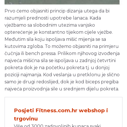
Prvo ćemo objasniti princip dizanja utega da bi
razumjeli prednosti upotrebe lanaca. Kada
vježbamo sa slobodnim utezima vanjsko
opterećenje je konstantno tijekom cijele vježbe.
Međutim sila koju ispoljava mišić mijenja se sa
kutovima zgloba. To možemo objasniti na primjeru
čučnja ili bench pressa. Prilikom njihovog izvođenja
najveća mišićna sila se ispoljava u zadnjoj četvrtini
pokreta dok je na početku pokreta tj. u donjoj
poziciji najmanja. Kod veslanja u pretklonu je slično
samo je drugi redoslijed, dok je kod biceps pregiba
najveća proizvodnja sile u srednjem dijelu pokreta.
Posjeti Fitness.com.hr webshop i
trgovinu
Više od 3000 zadovoljnih kupaca svaki