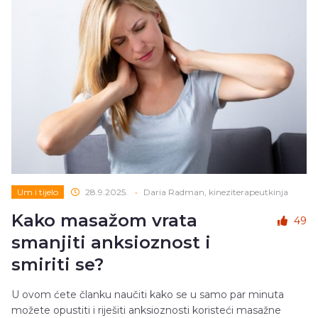
Um i tijelo
28.9.2025.
•
Daria Radman, kineziterapeutkinja
Kako masažom vrata
49
smanjiti anksioznost i
smiriti se?
U ovom ćete članku naučiti kako se u samo par minuta
možete opustiti i riješiti anksioznosti koristeći masažne