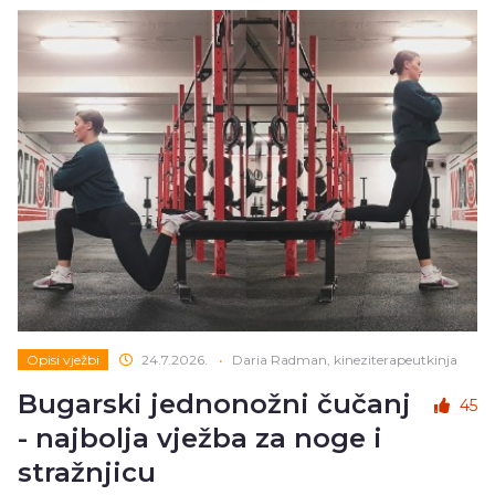
Opisi vježbi
24.7.2026.
•
Daria Radman, kineziterapeutkinja
Bugarski jednonožni čučanj
45
- najbolja vježba za noge i
stražnjicu