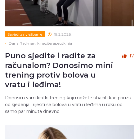
Savjeti za vježbanje
19.2.2026.
•
Daria Radman, kineziterapeutkinja
Puno sjedite i radite za
17
računalom? Donosimo mini
trening protiv bolova u
vratu i leđima!
Donosim vam kratki trening koji možete ubaciti kao pauzu
od sjedenja i riješiti se bolova u vratu i leđima u roku od
samo par minuta dnevno.