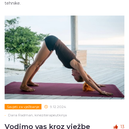
tehnike.
Savjeti za vježbanje
9.12.2024.
•
Daria Radman, kineziterapeutkinja
Vodimo vas kroz vježbe
13