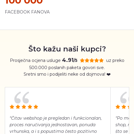
100 000
FACEBOOK FANOVA
Što kažu naši kupci?
4.91
Prosječna ocjena usluge
uz preko
/5
500.000 poslanih paketa govori sve.
Sretni smo i podijeliti neke od dojmova! ❤️
“Čitav webshop je pregledan i funkcionalan,
“Po meni
proces naručivanja jednostavan, ponuda
shop, neg
vrhunska, a i s popustima često pozitivno
što se ti