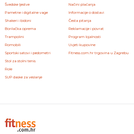
Švedske ljestve
Načini plaćanja
Pametne i digitalne vage
Informacije o dostavi
Shakeri i bidoni
Česta pitanja
Borilačka oprema
Reklamacije i povrat
Trampolini
Program lojalnosti
Romobili
Uvjeti kupovine
Sportski satovi i pedometri
Fitness.com.hr trgovina u Zagrebu
Stol za stolni tenis
Role
SUP daske za veslanje