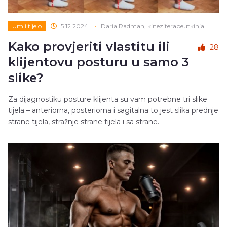
Um i tijelo
5.12.2024.
•
Daria Radman, kineziterapeutkinja
Kako provjeriti vlastitu ili
28
klijentovu posturu u samo 3
slike?
Za dijagnostiku posture klijenta su vam potrebne tri slike
tijela – anteriorna, posteriorna i sagitalna to jest slika prednje
strane tijela, stražnje strane tijela i sa strane.