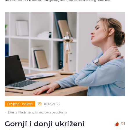
Ozljede i bolesti
16.12.2022.
•
Daria Radman, kineziterapeutkinja
Gornji i donji ukriženi
21