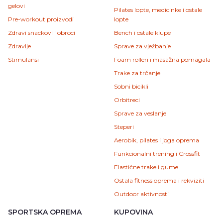
gelovi
Pilates lopte, medicinke i ostale
Pre-workout proizvodi
lopte
Zdravi snackovi i obroci
Bench i ostale klupe
Zdravlje
Sprave za vježbanje
Stimulansi
Foam rolleri i masažna pomagala
Trake za trčanje
Sobni bicikli
Orbitreci
Sprave za veslanje
Steperi
Aerobik, pilates i joga oprema
Funkcionalni trening i Crossfit
Elastične trake i gume
Ostala fitness oprema i rekviziti
Outdoor aktivnosti
SPORTSKA OPREMA
KUPOVINA