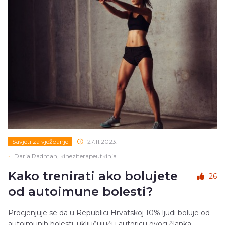
Savjeti za vježbanje
27.11.2023.
•
Daria Radman, kineziterapeutkinja
Kako trenirati ako bolujete
26
od autoimune bolesti?
Procjenjuje se da u Republici Hrvatskoj 10% ljudi boluje od
autoimunih bolesti, uključujući i autoricu ovog članka.