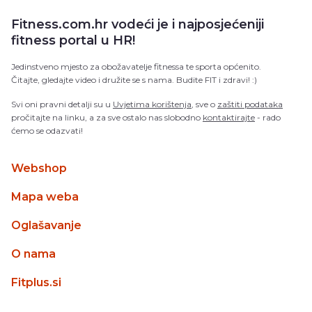
Fitness.com.hr vodeći je i najposjećeniji
fitness portal u HR!
Jedinstveno mjesto za obožavatelje fitnessa te sporta općenito.
Čitajte, gledajte video i družite se s nama. Budite FIT i zdravi! :)
Svi oni pravni detalji su u
Uvjetima korištenja
, sve o
zaštiti podataka
pročitajte na linku, a za sve ostalo nas slobodno
kontaktirajte
- rado
ćemo se odazvati!
Webshop
Mapa weba
Oglašavanje
O nama
Fitplus.si