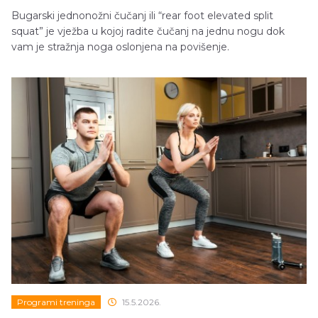
Bugarski jednonožni čučanj ili “rear foot elevated split
squat” je vježba u kojoj radite čučanj na jednu nogu dok
vam je stražnja noga oslonjena na povišenje.
Programi treninga
15.5.2026.