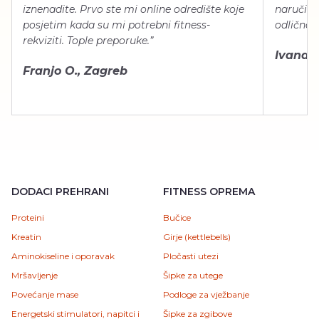
iznenadite. Prvo ste mi online odredište koje
naručiti
posjetim kada su mi potrebni fitness-
odlično 
rekviziti. Tople preporuke.”
Ivana Š.
Franjo O., Zagreb
DODACI PREHRANI
FITNESS OPREMA
Proteini
Bučice
Kreatin
Girje (kettlebells)
Aminokiseline i oporavak
Pločasti utezi
Mršavljenje
Šipke za utege
Povećanje mase
Podloge za vježbanje
Energetski stimulatori, napitci i
Šipke za zgibove