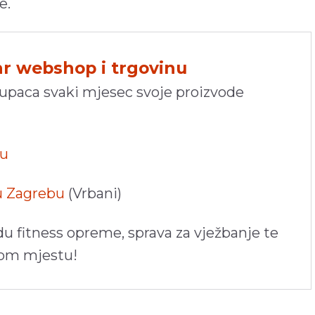
e.
hr webshop i trgovinu
kupaca svaki mjesec svoje proizvode
pu
 u Zagrebu
(Vrbani)
du fitness opreme, sprava za vježbanje te
nom mjestu!