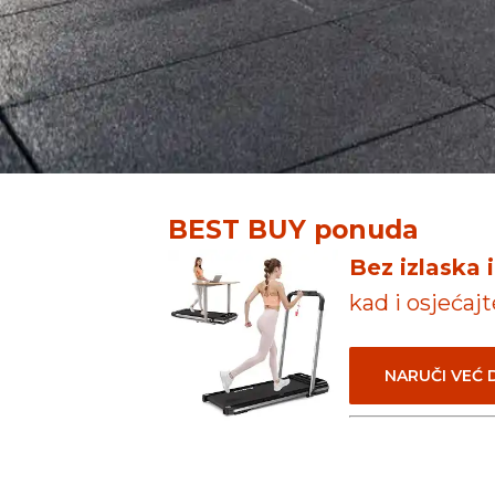
BEST BUY ponuda
Bez izlaska 
kad i osjećaj
NARUČI VEĆ