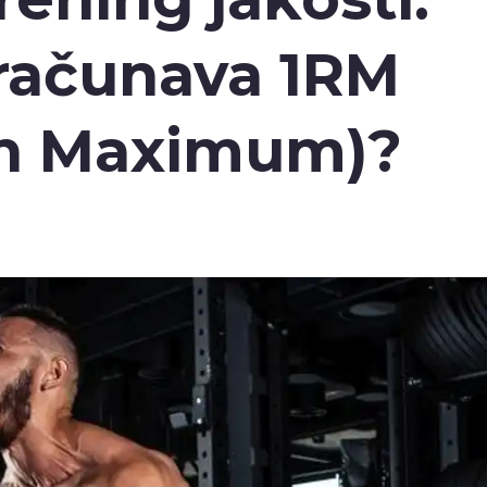
zračunava 1RM
on Maximum)?