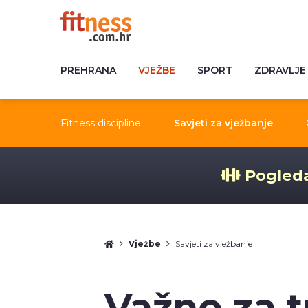
PREHRANA
VJEŽBE
SPORT
ZDRAVLJE
Fitness discipline
Savjeti za vježbanje
Pogleda
Vježbe
Savjeti za vježbanje
Važno za t