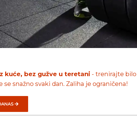
iz kuće, bez gužve u teretani
- trenirajte bilo
te se snažno svaki dan. Zaliha je ograničena!
 DANAS