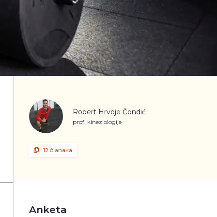
Robert Hrvoje Čondić
prof. kineziologije
12 članaka
Anketa