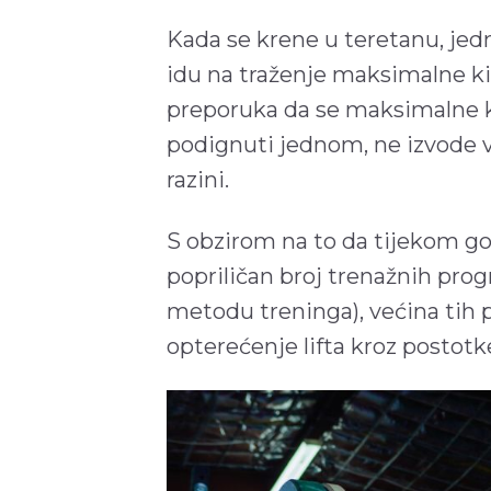
Kada se krene u teretanu, jedn
idu na traženje maksimalne kil
preporuka da se maksimalne ki
podignuti jednom, ne izvode 
razini.
S obzirom na to da tijekom go
popriličan broj trenažnih progr
metodu treninga), većina tih 
opterećenje lifta kroz postotk