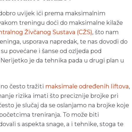
e dobro uvijek ići prema maksimalnim
svakom treningu doći do maksimalne kilaže
ntralnog Živčanog Sustava (CŽS)
, što nam
eninga, usporava napredak, te nas dovodi do
 su povećane i šanse od ozljeda pod
erijetko je da tehnika pada u drugi plan u
no često tražiti
maksimale određenih liftova
,
nje rizika imati što preciznije brojke pri
esto je slučaj da se oslanjamo na brojke koje
početcima treniranja. To može biti
ovali s aspekta snage, a i tehnike, stoga te