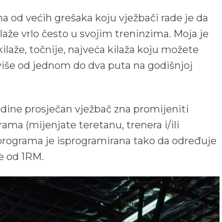
a od većih grešaka koju vježbači rade je da
aže vrlo često u svojim treninzima. Moja je
laže, točnije, najveća kilaža koju možete
više od jednom do dva puta na godišnjoj
dine prosječan vježbač zna promijeniti
ama (mijenjate teretanu, trenera i/ili
programa je isprogramirana tako da određuje
e od 1RM.