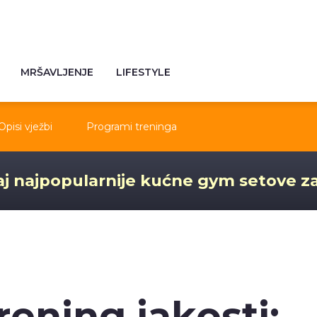
MRŠAVLJENJE
LIFESTYLE
Opisi vježbi
Programi treninga
j najpopularnije kućne gym setove z
rening jakosti: