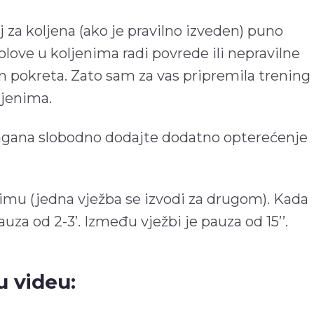
j za koljena (ako je pravilno izveden) puno
olove u koljenima radi povrede ili nepravilne
 pokreta. Zato sam za vas pripremila trening
ljenima.
agana slobodno dodajte dodatno opterećenje
imu (jedna vježba se izvodi za drugom). Kada
auza od 2-3’. Između vježbi je pauza od 15’’.
u videu: