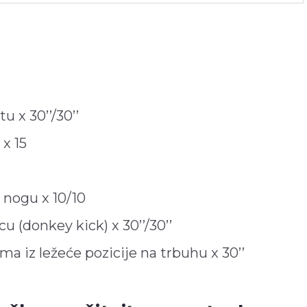
 x 30’’/30’’
x 15
 nogu x 10/10
 (donkey kick) x 30’’/30’’
a iz ležeće pozicije na trbuhu x 30’’