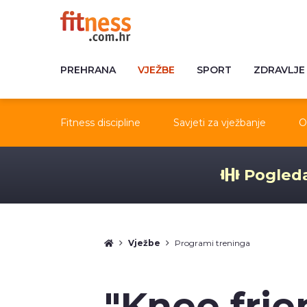
PREHRANA
VJEŽBE
SPORT
ZDRAVLJE
Fitness discipline
Savjeti za vježbanje
O
Pogleda
Vježbe
Programi treninga
"Knee frie