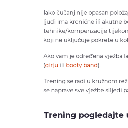
Iako čučanj nije opasan položa
ljudi ima kronične ili akutne b
tehnike/kompenzacije tijekom
koji ne uključuje pokrete u ko
Ako vam je određena vježba l
(
girju
ili
booty band
).
Trening se radi u kružnom rež
se naprave sve vježbe slijedi p
Trening pogledajte 