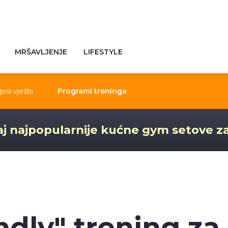
MRŠAVLJENJE
LIFESTYLE
pisi vježbi
Programi treninga
j najpopularnije kućne gym setove z
ndly" trening za