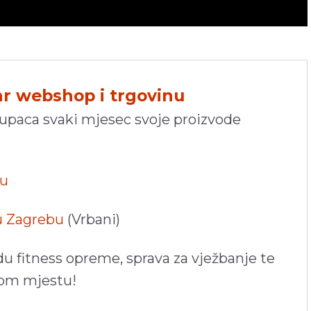
hr webshop i trgovinu
kupaca svaki mjesec svoje proizvode
pu
 u Zagrebu
(Vrbani)
du fitness opreme, sprava za vježbanje te
nom mjestu!