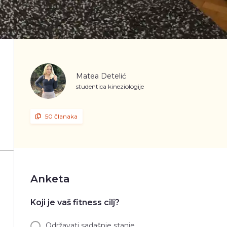
Matea Detelić
studentica kineziologije
50 članaka
Anketa
Koji je vaš fitness cilj?
Održavati sadašnje stanje