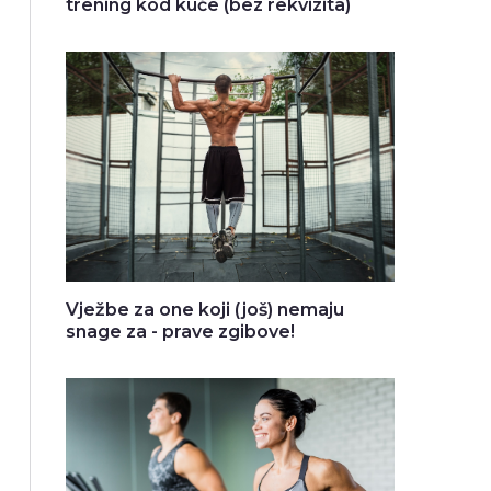
trening kod kuće (bez rekvizita)
Vježbe za one koji (još) nemaju
snage za - prave zgibove!