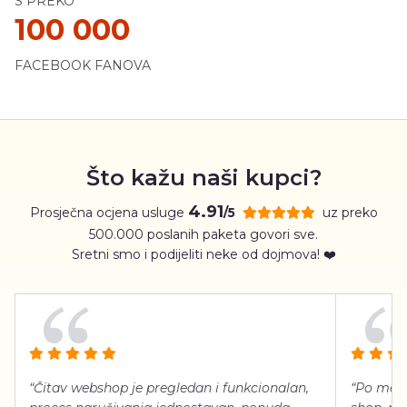
S PREKO
100 000
FACEBOOK FANOVA
Što kažu naši kupci?
4.91
Prosječna ocjena usluge
uz preko
/5
500.000 poslanih paketa govori sve.
Sretni smo i podijeliti neke od dojmova! ❤️
“Čitav webshop je pregledan i funkcionalan,
“Po meni