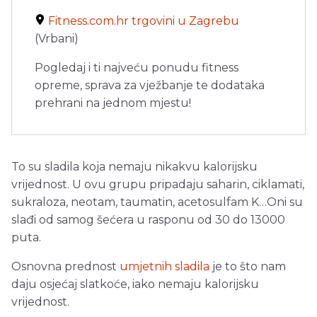
Fitness.com.hr trgovini u Zagrebu
(Vrbani)
Pogledaj i ti najveću ponudu fitness
opreme, sprava za vježbanje te dodataka
prehrani na jednom mjestu!
To su sladila koja nemaju nikakvu kalorijsku
vrijednost. U ovu grupu pripadaju saharin, ciklamati,
sukraloza, neotam, taumatin, acetosulfam K…Oni su
slađi od samog šećera u rasponu od 30 do 13000
puta.
Osnovna prednost
umjetnih sladila
je to što nam
daju osjećaj slatkoće, iako nemaju kalorijsku
vrijednost.