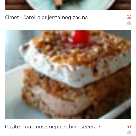
Cimet - čarolija orijentalnog začina
56
Pazite li na unose nepotrebnih šećera ?
41