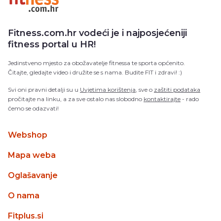
Fitness.com.hr vodeći je i najposjećeniji
fitness portal u HR!
Jedinstveno mjesto za obožavatelje fitnessa te sporta općenito.
Čitajte, gledajte video i družite se s nama. Budite FIT i zdravi! :)
Svi oni pravni detalji su u
Uvjetima korištenja
, sve o
zaštiti podataka
pročitajte na linku, a za sve ostalo nas slobodno
kontaktirajte
- rado
ćemo se odazvati!
Webshop
Mapa weba
Oglašavanje
O nama
Fitplus.si