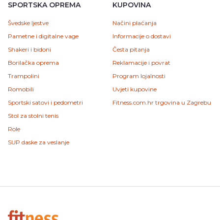
SPORTSKA OPREMA
KUPOVINA
Švedske ljestve
Načini plaćanja
Pametne i digitalne vage
Informacije o dostavi
Shakeri i bidoni
Česta pitanja
Borilačka oprema
Reklamacije i povrat
Trampolini
Program lojalnosti
Romobili
Uvjeti kupovine
Sportski satovi i pedometri
Fitness.com.hr trgovina u Zagrebu
Stol za stolni tenis
Role
SUP daske za veslanje