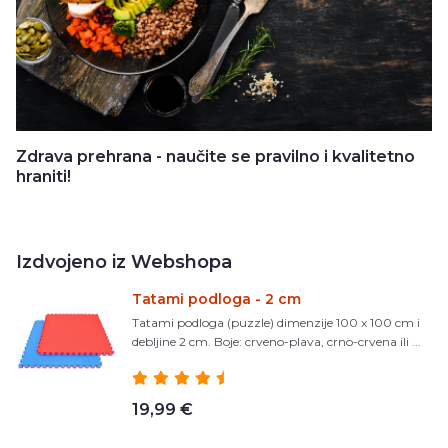
Zdrava prehrana - naučite se pravilno i kvalitetno
hraniti!
Izdvojeno iz Webshopa
Tatami podloga - 2 cm
Tatami podloga (puzzle) dimenzije 100 x 100 cm i
debljine 2 cm. Boje: crveno-plava, crno-crvena ili ...
19,99 €