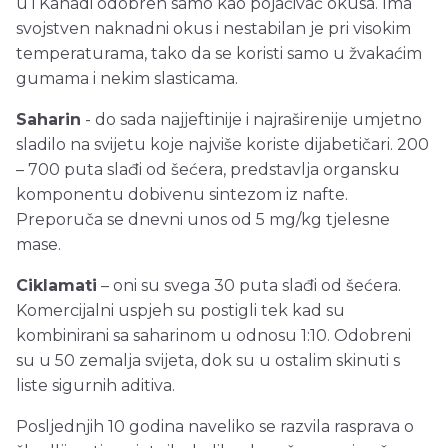
u i Kanadi odobren samo kao pojačivač okusa. Ima
svojstven naknadni okus i nestabilan je pri visokim
temperaturama, tako da se koristi samo u žvakaćim
gumama i nekim slasticama.
Saharin
- do sada najjeftinije i najraširenije umjetno
sladilo na svijetu koje najviše koriste dijabetičari. 200
– 700 puta slađi od šećera, predstavlja organsku
komponentu dobivenu sintezom iz nafte.
Preporuča se dnevni unos od 5 mg/kg tjelesne
mase.
Ciklamati
– oni su svega 30 puta slađi od šećera.
Komercijalni uspjeh su postigli tek kad su
kombinirani sa saharinom u odnosu 1:10. Odobreni
su u 50 zemalja svijeta, dok su u ostalim skinuti s
liste sigurnih aditiva.
Posljednjih 10 godina naveliko se razvila rasprava o