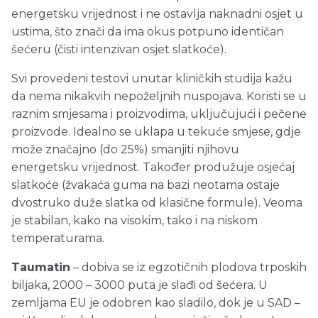
energetsku vrijednost i ne ostavlja naknadni osjet u
ustima, što znači da ima okus potpuno identičan
šećeru (čisti intenzivan osjet slatkoće).
Svi provedeni testovi unutar kliničkih studija kažu
da nema nikakvih nepoželjnih nuspojava. Koristi se u
raznim smjesama i proizvodima, uključujući i pečene
proizvode. Idealno se uklapa u tekuće smjese, gdje
može značajno (do 25%) smanjiti njihovu
energetsku vrijednost. Također produžuje osjećaj
slatkoće (žvakaća guma na bazi neotama ostaje
dvostruko duže slatka od klasične formule). Veoma
je stabilan, kako na visokim, tako i na niskom
temperaturama.
Taumatin
– dobiva se iz egzotičnih plodova trposkih
biljaka, 2000 – 3000 puta je slađi od šećera. U
zemljama EU je odobren kao sladilo, dok je u SAD –