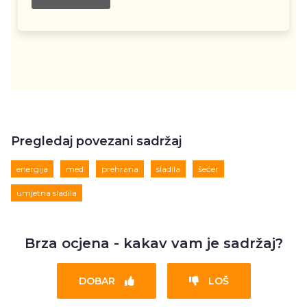
Pregledaj povezani sadržaj
energija
med
prehrana
sladila
šećer
umjetna sladila
Brza ocjena - kakav vam je sadržaj?
DOBAR
LOŠ