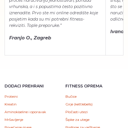
proces naručivanja jednostavan, ponuda
shop, neg
vrhunska, a i s popustima često pozitivno
što se ti
iznenadite. Prvo ste mi online odredište koje
naručiti
posjetim kada su mi potrebni fitness-
odlično 
rekviziti. Tople preporuke.”
Ivana Š.
Franjo O., Zagreb
DODACI PREHRANI
FITNESS OPREMA
Proteini
Bučice
Kreatin
Girje (kettlebells)
Aminokiseline i oporavak
Pločasti utezi
Mršavljenje
Šipke za utege
Povećanje mase
Podloge za vježbanje