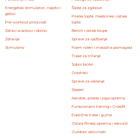
Energetski stimulatori, napitci i
Šipke za zgibove
gelovi
Pilates lopte, medicinke i ostale
Pre-workout proizvodi
lopte
Zdravi snackovi i obroci
Bench i ostale klupe
Zdravlje
Sprave za vježbanje
Stimulansi
Foam rolleri i masažna pomagala
Trake za trčanje
Sobni bicikli
Orbitreci
Sprave za veslanje
Steperi
Aerobik, pilates i joga oprema
Funkcionalni trening i Crossfit
Elastične trake i gume
Ostala fitness oprema i rekviziti
Outdoor aktivnosti