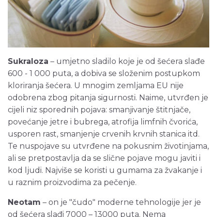
Sukraloza
– umjetno sladilo koje je od šećera slađe
600 - 1 000 puta, a dobiva se složenim postupkom
kloriranja šećera. U mnogim zemljama EU nije
odobrena zbog pitanja sigurnosti. Naime, utvrđen je
cijeli niz sporednih pojava: smanjivanje štitnjače,
povećanje jetre i bubrega, atrofija limfnih čvorića,
usporen rast, smanjenje crvenih krvnih stanica itd.
Te nuspojave su utvrđene na pokusnim životinjama,
ali se pretpostavlja da se slične pojave mogu javiti i
kod ljudi. Najviše se koristi u gumama za žvakanje i
u raznim proizvodima za pečenje.
Neotam
– on je "čudo" moderne tehnologije jer je
od šećera slađi 7000 – 13000 puta. Nema