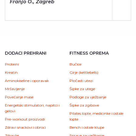
Franjo O., Zagreb
DODACI PREHRANI
FITNESS OPREMA
Proteini
Bučice
Kreatin
Girje (kettlebells)
Aminokiseline i oporavak
Pločasti utezi
Mršavljenje
Šipke za utege
Povećanje mase
Podloge za vježbanje
Energetski stimulatori, napitci i
Šipke za zgibove
gelovi
Pilates lopte, medicinke i ostale
Pre-workout proizvodi
lopte
Zdravi snackovi i obroci
Bench i ostale klupe
Zdravlje
Sprave za vježbanje