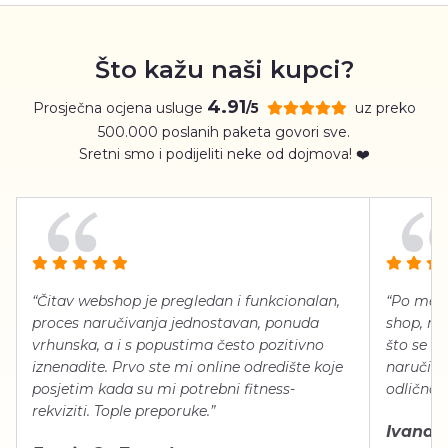
Što kažu naši kupci?
4.91
Prosječna ocjena usluge
uz preko
/5
500.000 poslanih paketa govori sve.
Sretni smo i podijeliti neke od dojmova! ❤️
“Čitav webshop je pregledan i funkcionalan,
“Po meni
proces naručivanja jednostavan, ponuda
shop, neg
vrhunska, a i s popustima često pozitivno
što se ti
iznenadite. Prvo ste mi online odredište koje
naručiti
posjetim kada su mi potrebni fitness-
odlično 
rekviziti. Tople preporuke.”
Ivana Š.