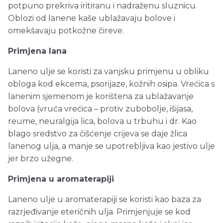
potpuno prekriva iritiranu i nadraženu sluznicu.
Oblozi od lanene kaše ublažavaju bolove i
omekšavaju potkožne čireve.
Primjena lana
Laneno ulje se koristi za vanjsku primjenu u obliku
obloga kod ekcema, psorijaze, kožnih osipa. Vrećica s
lanenim sjemenom je korištena za ublažavanje
bolova (vruća vrećica – protiv zubobolje, išijasa,
reume, neuralgija lica, bolova u trbuhu i dr. Kao
blago sredstvo za čišćenje crijeva se daje žlica
lanenog ulja, a manje se upotrebljiva kao jestivo ulje
jer brzo užegne.
Primjena u aromaterapiji
Laneno ulje u aromaterapiji se koristi kao baza za
razrjeđivanje eteričnih ulja. Primjenjuje se kod