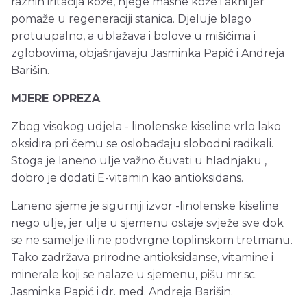
raznih iritacija kože, njege masne kože i akni jer
pomaže u regeneraciji stanica. Djeluje blago
protuupalno, a ublažava i bolove u mišićima i
zglobovima, objašnjavaju Jasminka Papić i Andreja
Barišin.
MJERE OPREZA
Zbog visokog udjela - linolenske kiseline vrlo lako
oksidira pri čemu se oslobađaju slobodni radikali.
Stoga je laneno ulje važno čuvati u hladnjaku ,
dobro je dodati E-vitamin kao antioksidans.
Laneno sjeme je sigurniji izvor -linolenske kiseline
nego ulje, jer ulje u sjemenu ostaje svježe sve dok
se ne samelje ili ne podvrgne toplinskom tretmanu.
Tako zadržava prirodne antioksidanse, vitamine i
minerale koji se nalaze u sjemenu, pišu mr.sc.
Jasminka Papić i dr. med. Andreja Barišin.