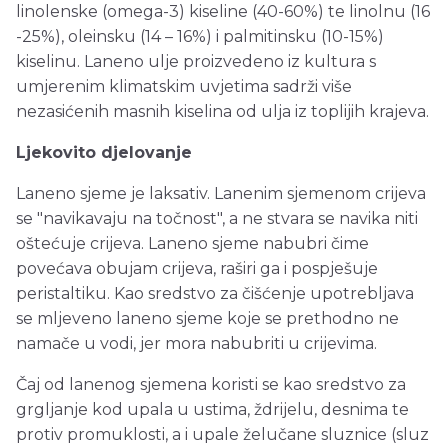
linolenske (omega-3) kiseline (40-60%) te linolnu (16
-25%), oleinsku (14 – 16%) i palmitinsku (10-15%)
kiselinu. Laneno ulje proizvedeno iz kultura s
umjerenim klimatskim uvjetima sadrži više
nezasićenih masnih kiselina od ulja iz toplijih krajeva.
Ljekovito djelovanje
Laneno sjeme je laksativ. Lanenim sjemenom crijeva
se "navikavaju na točnost", a ne stvara se navika niti
oštećuje crijeva. Laneno sjeme nabubri čime
povećava obujam crijeva, raširi ga i pospješuje
peristaltiku. Kao sredstvo za čišćenje upotrebljava
se mljeveno laneno sjeme koje se prethodno ne
namače u vodi, jer mora nabubriti u crijevima.
Čaj od lanenog sjemena koristi se kao sredstvo za
grgljanje kod upala u ustima, ždrijelu, desnima te
protiv promuklosti, a i upale želučane sluznice (sluz