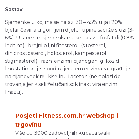
Sastav
Sjemenke u kojima se nalazi 30 – 45% ulja i 20%
bjelančevina u gornjem dijelu lupine sadrže sluzi (3-
6%). U lanenim sjemenkama se nalaze fosfatidi (0,8%
lecitina) i brojni biljni fitosteroli (sitosterol,
dihidrositosterol, holosterol, kampesterol i
stigmasterol) i razni enzimi i cijanogeni glikozid
linustatin, koji se pod utjecajem enzima razgrađuje
na cijanovodičnu kiselinu i aceton (ne dolazi do
trovanja jer kiseli želučani sok inaktivira enzim
linazu).
Posjeti Fitness.com.hr webshop i
trgovinu
Više od 3000 zadovoljnih kupaca svaki