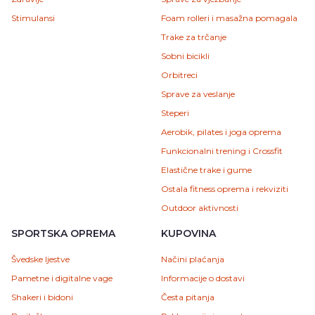
Stimulansi
Foam rolleri i masažna pomagala
Trake za trčanje
Sobni bicikli
Orbitreci
Sprave za veslanje
Steperi
Aerobik, pilates i joga oprema
Funkcionalni trening i Crossfit
Elastične trake i gume
Ostala fitness oprema i rekviziti
Outdoor aktivnosti
SPORTSKA OPREMA
KUPOVINA
Švedske ljestve
Načini plaćanja
Pametne i digitalne vage
Informacije o dostavi
Shakeri i bidoni
Česta pitanja