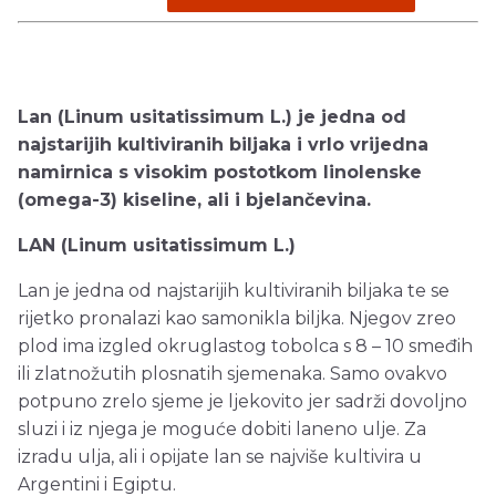
Lan (Linum usitatissimum L.) je jedna od
najstarijih kultiviranih biljaka i vrlo vrijedna
namirnica s visokim postotkom linolenske
(omega-3) kiseline, ali i bjelančevina.
LAN (Linum usitatissimum L.)
Lan je jedna od najstarijih kultiviranih biljaka te se
rijetko pronalazi kao samonikla biljka. Njegov zreo
plod ima izgled okruglastog tobolca s 8 – 10 smeđih
ili zlatnožutih plosnatih sjemenaka. Samo ovakvo
potpuno zrelo sjeme je ljekovito jer sadrži dovoljno
sluzi i iz njega je moguće dobiti laneno ulje. Za
izradu ulja, ali i opijate lan se najviše kultivira u
Argentini i Egiptu.