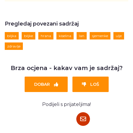
Pregledaj povezani sadržaj
biljka
biljke
hrana
kiselina
lan
sjemenke
ulje
zdravlje
Brza ocjena - kakav vam je sadržaj?
DOBAR
LOŠ
Podijeli s prijateljima!