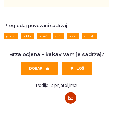
Pregledaj povezani sadržaj
jabuka
pektin
povrće
voće
voćke
zdravlje
Brza ocjena - kakav vam je sadržaj?
DOBAR
LOŠ
Podijeli s prijateljima!