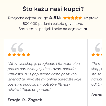
Što kažu naši kupci?
4.91
Prosječna ocjena usluge
uz preko
/5
500.000 poslanih paketa govori sve.
Sretni smo i podijeliti neke od dojmova! ❤️
“Čitav webshop je pregledan i funkcionalan,
“Po meni
proces naručivanja jednostavan, ponuda
shop, neg
vrhunska, a i s popustima često pozitivno
što se ti
iznenadite. Prvo ste mi online odredište koje
naručiti
posjetim kada su mi potrebni fitness-
odlično 
rekviziti. Tople preporuke.”
Ivana Š.
Franjo O., Zagreb