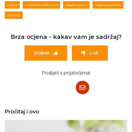
hrana
raznolika prehrana
vegetarijanci
vegetarijanstvo
zdravlje
Brza ocjena - kakav vam je sadržaj?
DOBAR
LOŠ
Podijeli s prijateljima!
Pročitaj i ovo