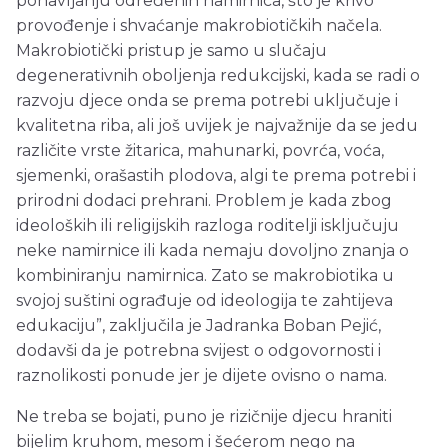
ponavljanju određenih namirnica, što je krivo
provođenje i shvaćanje makrobiotičkih načela.
Makrobiotički pristup je samo u slučaju
degenerativnih oboljenja redukcijski, kada se radi o
razvoju djece onda se prema potrebi uključuje i
kvalitetna riba, ali još uvijek je najvažnije da se jedu
različite vrste žitarica, mahunarki, povrća, voća,
sjemenki, orašastih plodova, algi te prema potrebi i
prirodni dodaci prehrani. Problem je kada zbog
ideoloških ili religijskih razloga roditelji isključuju
neke namirnice ili kada nemaju dovoljno znanja o
kombiniranju namirnica. Zato se makrobiotika u
svojoj suštini ograđuje od ideologija te zahtijeva
edukaciju”, zaključila je Jadranka Boban Pejić,
dodavši da je potrebna svijest o odgovornosti i
raznolikosti ponude jer je dijete ovisno o nama.
Ne treba se bojati, puno je rizičnije djecu hraniti
bijelim kruhom, mesom i šećerom nego na