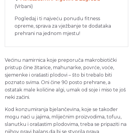
(Vrbani)
Pogledaj i ti najveću ponudu fitness
opreme, sprava za vježbanje te dodataka
prehrani na jednom mjestu!
Većinu namirnica koje preporuča makrobiotički
pristup čine žitarice, mahunarke, povrće, voće,
sjemenke i orašasti plodovi – što bi trebalo biti
poznato svima. Oni čine 90 posto prehrane, a
ostatak male količine algi, umak od soje i miso te još
neki začini.
Kod konzumiranja bjelančevina, koje se također
mogu naći u jajima, mliječnim proizvodima, tofuu,
slanutku i orašastim plodovima, treba se pripaziti na
njihov pravi balans da bi se stvorila prava