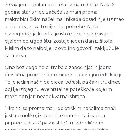
zdravljem, upalama i infekcijama u djece. Naš 16
godina star sin od začeća se hrani prema
makrobiotičkim načelima i nikada dosad nije uzimao
antibiotik jer za to nije bilo potrebe. Naša
osmogodišnja kćerka je isto izuzetno zdrava i u
cijelom polugodištu izostaje jedan dan iz škole.
Mislim da to najbolje i dovoljno govori”, zaključuje
Jadranka.
Ono bez čega ne bi trebala započinjati nijedna
drastična promjena prehrane je dovoljno edukacije.
To je jedini način da djeca, odrasli, pa čak i trudnice i
dojilje izbjegnu eventualne poteškoće koje im
može donijeti neadekvatna ishrana.
”Hraniti se prema makrobiotičkim načelima znači
jesti raznoliko, i što se tiče namirnica i načina
pripreme jela. Opasnost leži u jednoličnom