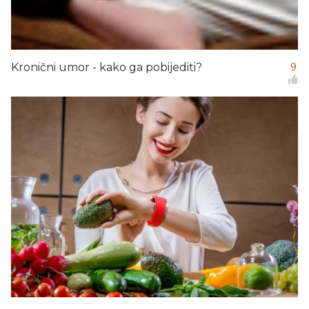
Kronični umor - kako ga pobijediti?
9