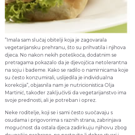
”Imala sam slučaj obitelji koja je zagovarala
vegetarijansku prehranu, što su prihvatila i njihova
djeca. No nakon nekih poteškoća, dodatnim se
pretragama pokazalo da je djevojčica netolerantna
na soju i bademe. Kako se radilo o namirnicama koje
su često konzumirali, uslijedila je individualna
korekcija”, objasnila nam je nutricionistica Olja
Martinić, također zaključivši da vegetarijanstvo ima
svoje prednosti, ali je potreban i oprez.
Neke roditelje, koji se i sami često suočavaju s
osudama i prigovorima s raznih strana, zabrinjava
mogućnost da ostala djeca zadirkuju njihovu zbog