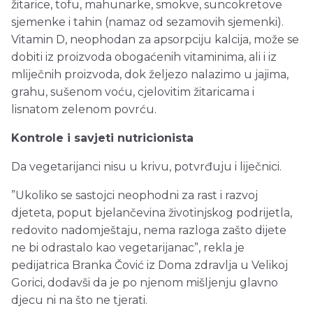
žitarice, tofu, mahunarke, smokve, suncokretove
sjemenke i tahin (namaz od sezamovih sjemenki).
Vitamin D, neophodan za apsorpciju kalcija, može se
dobiti iz proizvoda obogaćenih vitaminima, ali i iz
mliječnih proizvoda, dok željezo nalazimo u jajima,
grahu, sušenom voću, cjelovitim žitaricama i
lisnatom zelenom povrću.
Kontrole i savjeti nutricionista
Da vegetarijanci nisu u krivu, potvrđuju i liječnici.
”Ukoliko se sastojci neophodni za rast i razvoj
djeteta, poput bjelančevina životinjskog podrijetla,
redovito nadomještaju, nema razloga zašto dijete
ne bi odrastalo kao vegetarijanac”, rekla je
pedijatrica Branka Čović iz Doma zdravlja u Velikoj
Gorici, dodavši da je po njenom mišljenju glavno
djecu ni na što ne tjerati.