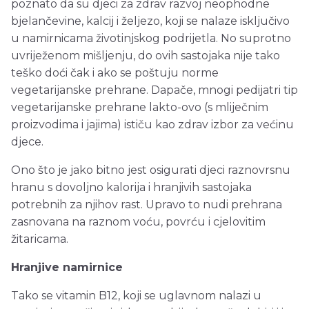
poznato da su djeci za zdrav razvoj neophodne
bjelančevine, kalcij i željezo, koji se nalaze isključivo
u namirnicama životinjskog podrijetla. No suprotno
uvriježenom mišljenju, do ovih sastojaka nije tako
teško doći čak i ako se poštuju norme
vegetarijanske prehrane. Dapače, mnogi pedijatri tip
vegetarijanske prehrane lakto-ovo (s mliječnim
proizvodima i jajima) ističu kao zdrav izbor za većinu
djece.
Ono što je jako bitno jest osigurati djeci raznovrsnu
hranu s dovoljno kalorija i hranjivih sastojaka
potrebnih za njihov rast. Upravo to nudi prehrana
zasnovana na raznom voću, povrću i cjelovitim
žitaricama.
Hranjive namirnice
Tako se vitamin B12, koji se uglavnom nalazi u