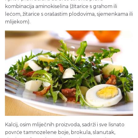
kombinacija aminokiselina (žitarice s grahom ili
lećom, žitarice s orašastim plodovima, sjemenkama ili
mlijekom).
Kalcij, osim mliječnih proizvoda, sadrži i sve lisnato
povrće tamnozelene boje, brokula, slanutak,