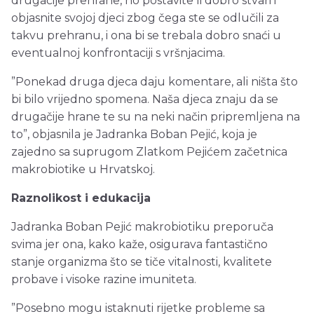
drugačije prehrane, no postavite li dobro stvari i
objasnite svojoj djeci zbog čega ste se odlučili za
takvu prehranu, i ona bi se trebala dobro snaći u
eventualnoj konfrontaciji s vršnjacima.
”Ponekad druga djeca daju komentare, ali ništa što
bi bilo vrijedno spomena. Naša djeca znaju da se
drugačije hrane te su na neki način pripremljena na
to”, objasnila je Jadranka Boban Pejić, koja je
zajedno sa suprugom Zlatkom Pejićem začetnica
makrobiotike u Hrvatskoj.
Raznolikost i edukacija
Jadranka Boban Pejić makrobiotiku preporuča
svima jer ona, kako kaže, osigurava fantastično
stanje organizma što se tiče vitalnosti, kvalitete
probave i visoke razine imuniteta.
”Posebno mogu istaknuti rijetke probleme sa