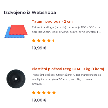
Izdvojeno iz Webshopa
Tatami podloga - 2 cm
Tatami podloga (puzzle) dimenzije 100 x 100 cm i
debljine 2 cm. Boje: crveno-plava, crno-crvena ili ...
19,99 €
Plastični pločasti uteg CEM 10 kg (1 kom)
Plastični pločasti uteg težine 10 kg, namijenjen za
sve šipke promjera 30 mm, sadrži gumenu
presvlak...
19,00 €