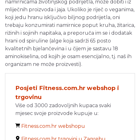
namirnicama životinjskog podrijetla, može dobiti i iz
mliječnih proizvoda i jaja. Ukoliko je riječ o veganima,
koji jedu hranu isključivo biljnog podrijetla, oni
trebaju konzumirati namirnice poput kruha, žitarica,
rižinih i sojinih napitaka, a preporuča im se i dodatak
hrani od spiruline (alge koja sadrži 65 posto
kvalitetnih bjelančevina i u čijem je sastavu 18
aminokiselina, od kojih je osam esencijalno, tj. naš ih
organizam ne može proizvesti).
Posjeti Fitness.com.hr webshop i
trgovinu
Više od 3000 zadovoljnih kupaca svaki
mjesec svoje proizvode kupuje u:
Fitness.com.hr webshopu
Fitness.com.hr trgovini u Zagrebu